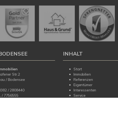
BODENSEE
INHALT
mmobilien
Start
hafener Str.2
Immobilien
dau / Bodensee
Referenzen
Eigentümer
8382 / 2808440
Interessenten
1 /
7756555
Service
Über uns
fo@korteimmobilien.de
Kontakt
korteimmobilien.de