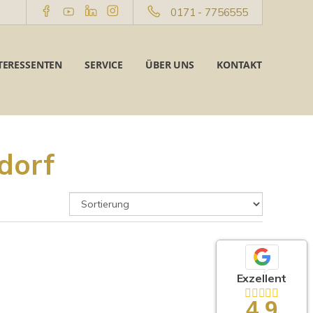
0171 - 7756555
TERESSENTEN
SERVICE
ÜBER UNS
KONTAKT
dorf
Exzellent
4,9