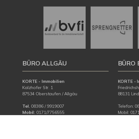
BÜRO ALLGÄU
BÜRO 
KORTE - Immobilien
KORTE - I
Kalzhofer Str. 1
Friedrichs
87534 Oberstaufen / Allgäu
88131 Lin
Tel.
08386 / 9919007
Telefon:
0
Mobil:
0171/7756555
Mobil:
017
E-Mail:
info@korteimmobilien.de
E-Mail:
in
Web:
www.korteimmobilien.de
Web:
www.