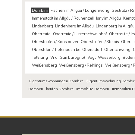
Dornbirn
Fischen im Allgäu / Langenwang
Gestratz / R
Immenstadt im Allgäu / Rauhenzell
Isny im Allgäu
Kempte
Lindenberg
Lindenberg im Allgäu
Lindenberg im Allgäu 
Oberreute
Oberreute / Hinterschweinhöf
Oberreute / I
Oberstaufen / Konstanzer
Oberstaufen / Steibis
Oberst
Oberstdorf / Tiefenbach bei Oberstdorf
Ofterschwang
Tettnang
Vira (Gambarogno)
Vogt
Wasserburg (Boden
Weißensberg
Weißensberg / Rehlings
Weißensberg / 
Eigentumswohnungen Dornbirn
Eigentumswohnung Dornbir
Dornbirn
kaufen Dornbirn
Immobilie Dornbirn
Immobilien D