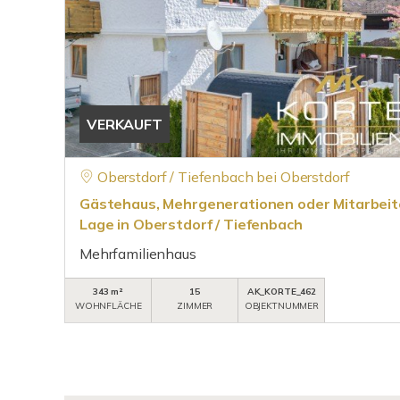
VERKAUFT
Oberstdorf / Tiefenbach bei Oberstdorf
Gästehaus, Mehrgenerationen oder Mitarbeite
Lage in Oberstdorf / Tiefenbach
Mehrfamilienhaus
343 m²
15
AK_KORTE_462
WOHNFLÄCHE
ZIMMER
OBJEKTNUMMER