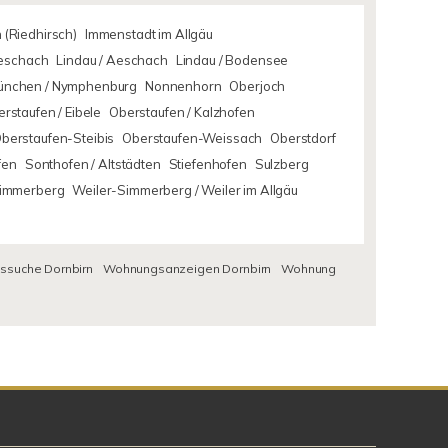
 (Riedhirsch)
Immenstadt im Allgäu
Aeschach
Lindau / Aeschach
Lindau / Bodensee
ünchen / Nymphenburg
Nonnenhorn
Oberjoch
rstaufen / Eibele
Oberstaufen / Kalzhofen
berstaufen-Steibis
Oberstaufen-Weissach
Oberstdorf
fen
Sonthofen / Altstädten
Stiefenhofen
Sulzberg
Simmerberg
Weiler-Simmerberg / Weiler im Allgäu
suche Dornbirn
Wohnungsanzeigen Dornbirn
Wohnung