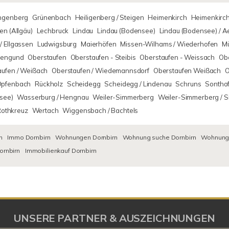
ingenberg
Grünenbach
Heiligenberg / Steigen
Heimenkirch
Heimenkirch
n (Allgäu)
Lechbruck
Lindau
Lindau (Bodensee)
Lindau (Bodensee) / 
/ Ellgassen
Ludwigsburg
Maierhöfen
Missen-Wilhams / Wiederhofen
M
rsengund
Oberstaufen
Oberstaufen - Steibis
Oberstaufen - Weissach
Obe
aufen / Weißach
Oberstaufen / Wiedemannsdorf
Oberstaufen Weißach
O
Opfenbach
Rückholz
Scheidegg
Scheidegg / Lindenau
Schruns
Sontho
see)
Wasserburg / Hengnau
Weiler-Simmerberg
Weiler-Simmerberg / 
Rothkreuz
Wertach
Wiggensbach / Bachtels
n
Immo Dornbirn
Wohnungen Dornbirn
Wohnung suche Dornbirn
Wohnungs
ornbirn
Immobilienkauf Dornbirn
UNSERE PARTNER & AUSZEICHNUNGEN