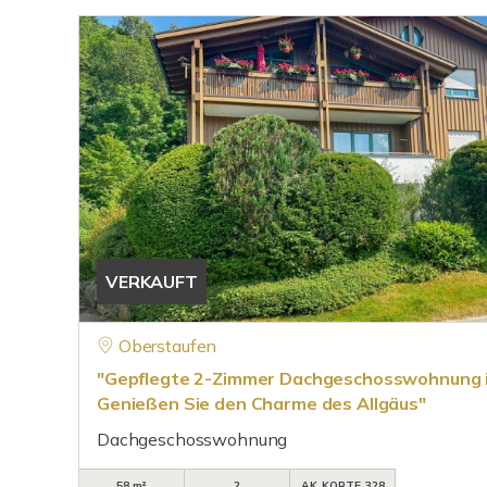
VERKAUFT
Oberstaufen
"Gepflegte 2-Zimmer Dachgeschosswohnung 
Genießen Sie den Charme des Allgäus"
Dachgeschosswohnung
58 m²
2
AK_KORTE_328