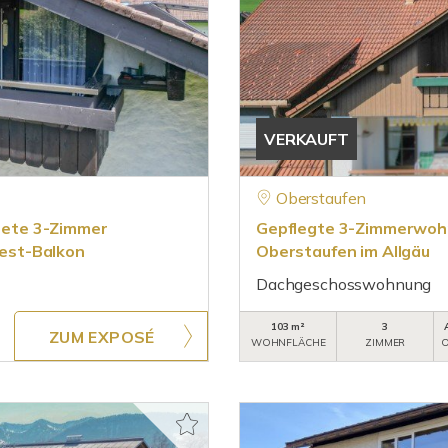
VERKAUFT
Oberstaufen
ete 3-Zimmer
Gepflegte 3-Zimmerwohn
est-Balkon
Oberstaufen im Allgäu
Dachgeschosswohnung
103 m²
3
ZUM EXPOSÉ
WOHNFLÄCHE
ZIMMER
O