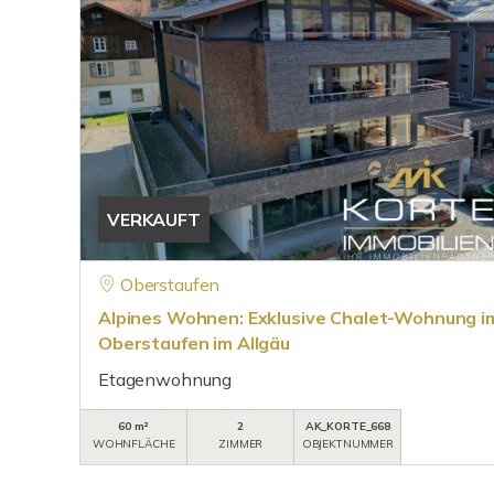
VERKAUFT
Oberstaufen
Alpines Wohnen: Exklusive Chalet-Wohnung i
Oberstaufen im Allgäu
Etagenwohnung
60 m²
2
AK_KORTE_668
WOHNFLÄCHE
ZIMMER
OBJEKTNUMMER