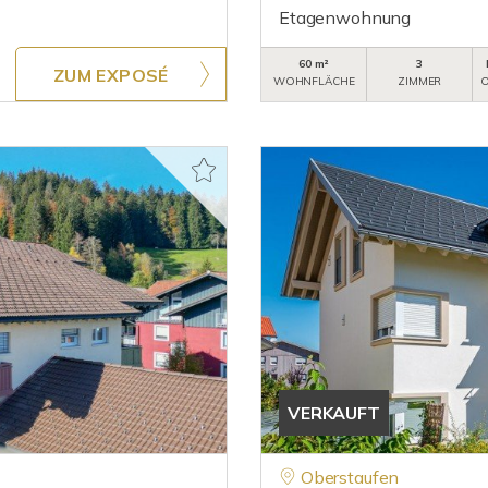
Etagenwohnung
60 m²
3
ZUM EXPOSÉ
WOHNFLÄCHE
ZIMMER
O
VERKAUFT
Oberstaufen