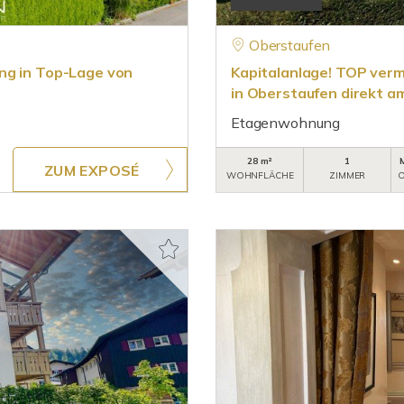
Oberstaufen
ng in Top-Lage von
Kapitalanlage! TOP ver
in Oberstaufen direkt 
Etagenwohnung
28 m²
1
ZUM EXPOSÉ
WOHNFLÄCHE
ZIMMER
O