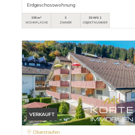
Erdgeschosswohnung
105 m²
3
15-WG 1
WOHNFLÄCHE
ZIMMER
OBJEKTNUMMER
VERKAUFT
Oberstaufen