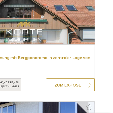
ung mit Bergpanorama in zentraler Lage von
AK_KORTE_476
ZUM EXPOSÉ
BJEKTNUMMER