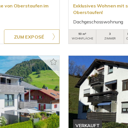
e von Oberstaufen im
Exklusives Wohnen mit 
Oberstaufen!
Dachgeschosswohnung
93 m²
3
ZUM EXPOSÉ
WOHNFLÄCHE
ZIMMER
O
VERKAUFT