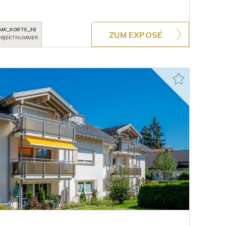
MK_KORTE_38
ZUM EXPOSÉ
BJEKTNUMMER