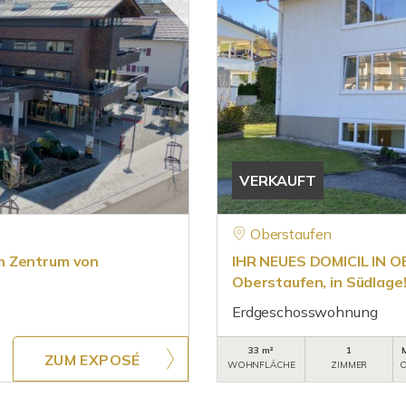
VERKAUFT
Oberstaufen
m Zentrum von
IHR NEUES DOMICIL IN O
Oberstaufen, in Südlage
Erdgeschosswohnung
33 m²
1
ZUM EXPOSÉ
WOHNFLÄCHE
ZIMMER
O