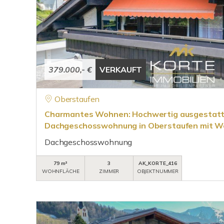
379.000,- €
VERKAUFT
Oberstaufen
Charmantes Wohnen: Hochwertig ausgestatt
Dachgeschosswohnung in Oberstaufen mit W
Dachgeschosswohnung
79 m²
3
AK_KORTE_416
WOHNFLÄCHE
ZIMMER
OBJEKTNUMMER