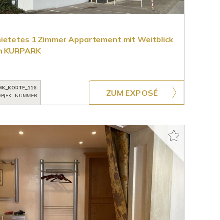
mietetes 1 Zimmer Appartement mit Weitblick
am KURPARK
MK_KORTE_116
ZUM EXPOSÉ
BJEKTNUMMER