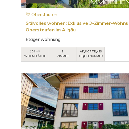
Oberstaufen
Stilvolles wohnen: Exklusive 3-Zimmer-Wohnu
Oberstaufen im Allgäu
Etagenwohnung
104 m²
3
AK_KORTE_483
WOHNFLÄCHE
ZIMMER
OBJEKTNUMMER