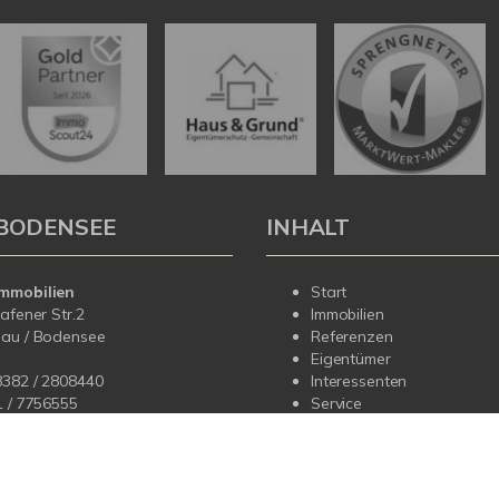
BODENSEE
INHALT
mmobilien
Start
hafener Str.2
Immobilien
dau / Bodensee
Referenzen
Eigentümer
8382 / 2808440
Interessenten
1 /
7756555
Service
Über uns
fo@korteimmobilien.de
Kontakt
korteimmobilien.de