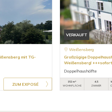
VERKAUFT
Weißensberg
ißensberg mit TG-
Großzügige Doppelhaushä
Weißensberg! +++sofort
Doppelhaushälfte
152 m²
4,5
ZUM EXPOSÉ
WOHNFLÄCHE
ZIMMER
O