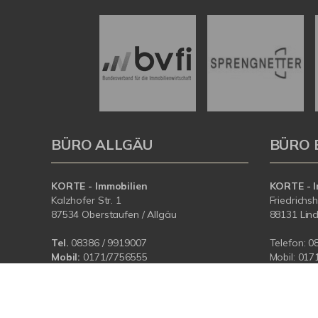
BÜRO ALLGÄU
BÜRO 
KORTE - Immobilien
KORTE - I
Kalzhofer Str. 1
Friedrichs
87534 Oberstaufen / Allgäu
88131 Lin
Tel.
08386 / 9919007
Telefon:
0
Mobil:
0171/7756555
Mobil:
017
E-Mail:
info@korteimmobilien.de
E-Mail:
in
Web:
www.korteimmobilien.de
Web:
www.