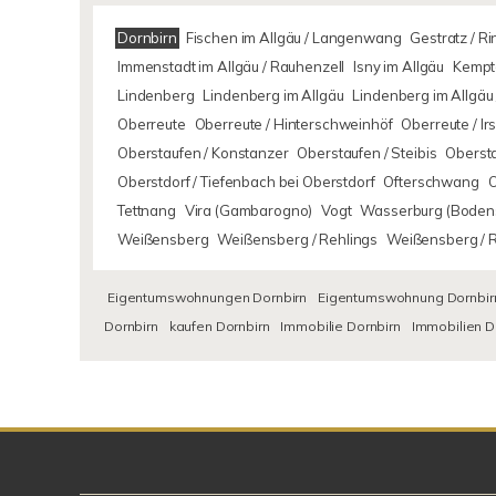
Dornbirn
Fischen im Allgäu / Langenwang
Gestratz / R
Immenstadt im Allgäu / Rauhenzell
Isny im Allgäu
Kempte
Lindenberg
Lindenberg im Allgäu
Lindenberg im Allgäu 
Oberreute
Oberreute / Hinterschweinhöf
Oberreute / I
Oberstaufen / Konstanzer
Oberstaufen / Steibis
Oberst
Oberstdorf / Tiefenbach bei Oberstdorf
Ofterschwang
Tettnang
Vira (Gambarogno)
Vogt
Wasserburg (Boden
Weißensberg
Weißensberg / Rehlings
Weißensberg / 
Eigentumswohnungen Dornbirn
Eigentumswohnung Dornbir
Dornbirn
kaufen Dornbirn
Immobilie Dornbirn
Immobilien D