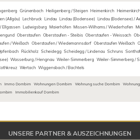
ingenberg
Grünenbach
Heiligenberg / Steigen
Heimenkirch
Heimenkirch
n (Allgäu)
Lechbruck
Lindau
Lindau (Bodensee)
Lindau (Bodensee) / 
/ Ellgassen
Ludwigsburg
Maierhöfen
Missen-Wilhams / Wiederhofen
M
rsengund
Oberstaufen
Oberstaufen - Steibis
Oberstaufen - Weissach
Obe
aufen / Weißach
Oberstaufen / Wiedemannsdorf
Oberstaufen Weißach
O
Opfenbach
Rückholz
Scheidegg
Scheidegg / Lindenau
Schruns
Sontho
see)
Wasserburg / Hengnau
Weiler-Simmerberg
Weiler-Simmerberg / 
Rothkreuz
Wertach
Wiggensbach / Bachtels
n
Immo Dornbirn
Wohnungen Dornbirn
Wohnung suche Dornbirn
Wohnungs
ornbirn
Immobilienkauf Dornbirn
UNSERE PARTNER & AUSZEICHNUNGEN