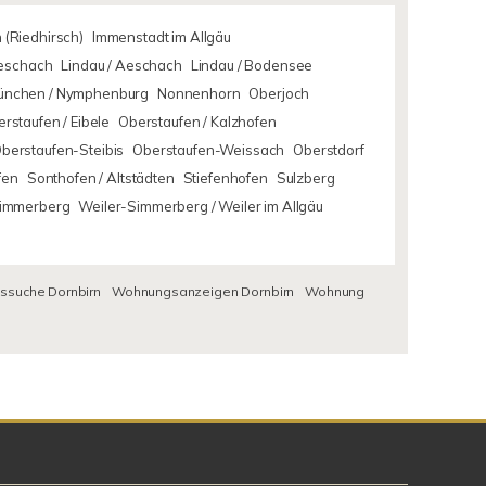
 (Riedhirsch)
Immenstadt im Allgäu
Aeschach
Lindau / Aeschach
Lindau / Bodensee
ünchen / Nymphenburg
Nonnenhorn
Oberjoch
rstaufen / Eibele
Oberstaufen / Kalzhofen
berstaufen-Steibis
Oberstaufen-Weissach
Oberstdorf
fen
Sonthofen / Altstädten
Stiefenhofen
Sulzberg
Simmerberg
Weiler-Simmerberg / Weiler im Allgäu
suche Dornbirn
Wohnungsanzeigen Dornbirn
Wohnung