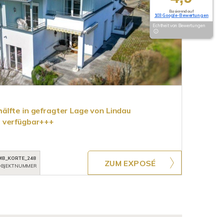
Basierend auf
103 Google-Bewertungen
Echtheit von Bewertungen
lfte in gefragter Lage von Lindau
 verfügbar+++
MB_KORTE_248
ZUM EXPOSÉ
BJEKTNUMMER