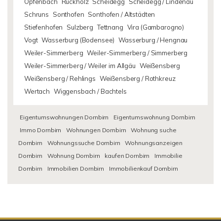
Opfenbach
Rückholz
Scheidegg
Scheidegg / Lindenau
Schruns
Sonthofen
Sonthofen / Altstädten
Stiefenhofen
Sulzberg
Tettnang
Vira (Gambarogno)
Vogt
Wasserburg (Bodensee)
Wasserburg / Hengnau
Weiler-Simmerberg
Weiler-Simmerberg / Simmerberg
Weiler-Simmerberg / Weiler im Allgäu
Weißensberg
Weißensberg / Rehlings
Weißensberg / Rothkreuz
Wertach
Wiggensbach / Bachtels
Eigentumswohnungen Dornbirn
Eigentumswohnung Dornbirn
Immo Dornbirn
Wohnungen Dornbirn
Wohnung suche
Dornbirn
Wohnungssuche Dornbirn
Wohnungsanzeigen
Dornbirn
Wohnung Dornbirn
kaufen Dornbirn
Immobilie
Dornbirn
Immobilien Dornbirn
Immobilienkauf Dornbirn