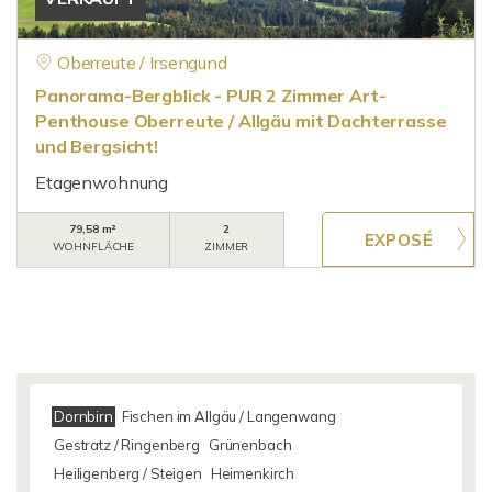
Oberreute / Irsengund
Panorama-Bergblick - PUR 2 Zimmer Art-
Penthouse Oberreute / Allgäu mit Dachterrasse
und Bergsicht!
Etagenwohnung
79,58 m²
2
WOHNFLÄCHE
ZIMMER
Dornbirn
Fischen im Allgäu / Langenwang
Gestratz / Ringenberg
Grünenbach
Heiligenberg / Steigen
Heimenkirch