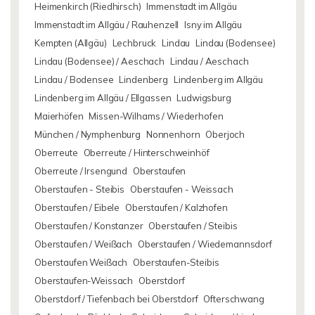
Heimenkirch (Riedhirsch)
Immenstadt im Allgäu
Immenstadt im Allgäu / Rauhenzell
Isny im Allgäu
Kempten (Allgäu)
Lechbruck
Lindau
Lindau (Bodensee)
Lindau (Bodensee) / Aeschach
Lindau / Aeschach
Lindau / Bodensee
Lindenberg
Lindenberg im Allgäu
Lindenberg im Allgäu / Ellgassen
Ludwigsburg
Maierhöfen
Missen-Wilhams / Wiederhofen
München / Nymphenburg
Nonnenhorn
Oberjoch
Oberreute
Oberreute / Hinterschweinhöf
Oberreute / Irsengund
Oberstaufen
Oberstaufen - Steibis
Oberstaufen - Weissach
Oberstaufen / Eibele
Oberstaufen / Kalzhofen
Oberstaufen / Konstanzer
Oberstaufen / Steibis
Oberstaufen / Weißach
Oberstaufen / Wiedemannsdorf
Oberstaufen Weißach
Oberstaufen-Steibis
Oberstaufen-Weissach
Oberstdorf
Oberstdorf / Tiefenbach bei Oberstdorf
Ofterschwang