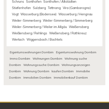
Schruns
Sonthofen
Sonthofen / Altstädten
Stiefenhofen
Sulzberg
Tettnang
Vira (Gambarogno)
Vogt
Wasserburg (Bodensee)
Wasserburg / Hengnau
Weiler-Simmerberg
Weiler-Simmerberg / Simmerberg
Weiler-Simmerberg / Weiler im Allgäu
Weißensberg
Weißensberg / Rehlings
Weißensberg / Rothkreuz
Wertach
Wiggensbach / Bachtels
Eigentumswohnungen Dornbirn
Eigentumswohnung Dornbirn
Immo Dornbirn
Wohnungen Dornbirn
Wohnung suche
Dornbirn
Wohnungssuche Dornbirn
Wohnungsanzeigen
Dornbirn
Wohnung Dornbirn
kaufen Dornbirn
Immobilie
Dornbirn
Immobilien Dornbirn
Immobilienkauf Dornbirn