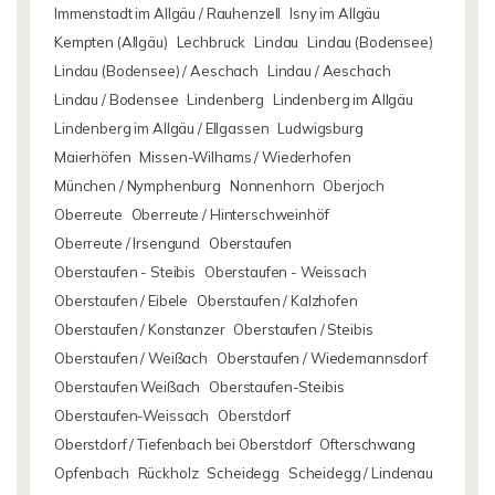
Immenstadt im Allgäu / Rauhenzell
Isny im Allgäu
Kempten (Allgäu)
Lechbruck
Lindau
Lindau (Bodensee)
Lindau (Bodensee) / Aeschach
Lindau / Aeschach
Lindau / Bodensee
Lindenberg
Lindenberg im Allgäu
Lindenberg im Allgäu / Ellgassen
Ludwigsburg
Maierhöfen
Missen-Wilhams / Wiederhofen
München / Nymphenburg
Nonnenhorn
Oberjoch
Oberreute
Oberreute / Hinterschweinhöf
Oberreute / Irsengund
Oberstaufen
Oberstaufen - Steibis
Oberstaufen - Weissach
Oberstaufen / Eibele
Oberstaufen / Kalzhofen
Oberstaufen / Konstanzer
Oberstaufen / Steibis
Oberstaufen / Weißach
Oberstaufen / Wiedemannsdorf
Oberstaufen Weißach
Oberstaufen-Steibis
Oberstaufen-Weissach
Oberstdorf
Oberstdorf / Tiefenbach bei Oberstdorf
Ofterschwang
Opfenbach
Rückholz
Scheidegg
Scheidegg / Lindenau