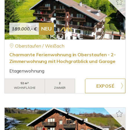
NEU
189.000,- €
Oberstaufen / Weißach
Charmante Ferienwohnung in Oberstaufen - 2-
Zimmerwohnung mit Hochgratblick und Garage
Etagenwohnung
51 m²
2
WOHNFLÄCHE
ZIMMER