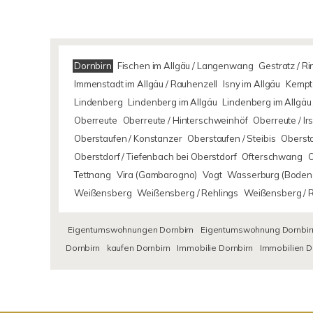
Dornbirn
Fischen im Allgäu / Langenwang
Gestratz / R
Immenstadt im Allgäu / Rauhenzell
Isny im Allgäu
Kempte
Lindenberg
Lindenberg im Allgäu
Lindenberg im Allgäu 
Oberreute
Oberreute / Hinterschweinhöf
Oberreute / I
Oberstaufen / Konstanzer
Oberstaufen / Steibis
Oberst
Oberstdorf / Tiefenbach bei Oberstdorf
Ofterschwang
Tettnang
Vira (Gambarogno)
Vogt
Wasserburg (Boden
Weißensberg
Weißensberg / Rehlings
Weißensberg / 
Eigentumswohnungen Dornbirn
Eigentumswohnung Dornbir
Dornbirn
kaufen Dornbirn
Immobilie Dornbirn
Immobilien D