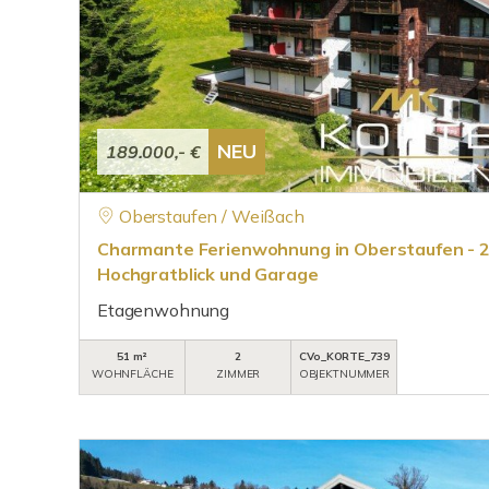
NEU
189.000,- €
Oberstaufen / Weißach
Charmante Ferienwohnung in Oberstaufen -
Hochgratblick und Garage
Etagenwohnung
51 m²
2
CVo_KORTE_739
WOHNFLÄCHE
ZIMMER
OBJEKTNUMMER