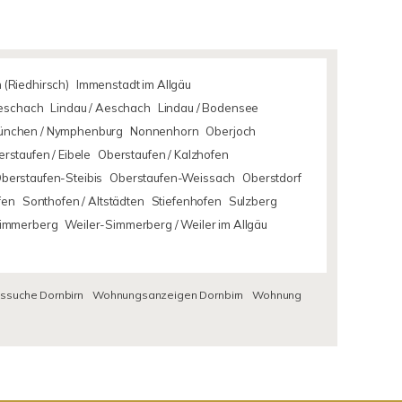
 (Riedhirsch)
Immenstadt im Allgäu
Aeschach
Lindau / Aeschach
Lindau / Bodensee
ünchen / Nymphenburg
Nonnenhorn
Oberjoch
rstaufen / Eibele
Oberstaufen / Kalzhofen
berstaufen-Steibis
Oberstaufen-Weissach
Oberstdorf
fen
Sonthofen / Altstädten
Stiefenhofen
Sulzberg
Simmerberg
Weiler-Simmerberg / Weiler im Allgäu
suche Dornbirn
Wohnungsanzeigen Dornbirn
Wohnung