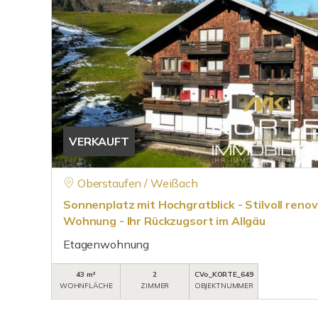
VERKAUFT
Oberstaufen / Weißach
Sonnenplatz mit Hochgratblick - Stilvoll reno
Wohnung - Ihr Rückzugsort im Allgäu
Etagenwohnung
43 m²
2
CVo_KORTE_649
WOHNFLÄCHE
ZIMMER
OBJEKTNUMMER