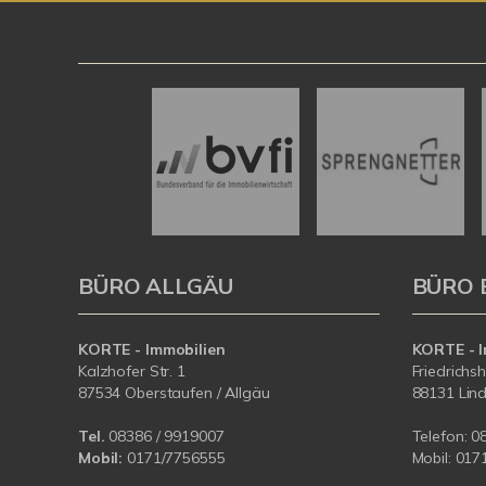
BÜRO ALLGÄU
BÜRO 
KORTE - Immobilien
KORTE - I
Kalzhofer Str. 1
Friedrichs
87534 Oberstaufen / Allgäu
88131 Lin
Tel.
08386 / 9919007
Telefon:
0
Mobil:
0171/7756555
Mobil:
017