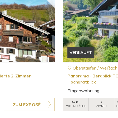
VERKAUFT
Oberstaufen / Weißach
vierte 2-Zimmer-
Panorama - Bergblick 
Hochgratblick
Etagenwohnung
56 m²
2
ZUM EXPOSÉ
WOHNFLÄCHE
ZIMMER
O