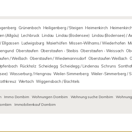
ingenberg
Grünenbach
Heiligenberg / Steigen
Heimenkirch
Heimenkirch
n (Allgäu)
Lechbruck
Lindau
Lindau (Bodensee)
Lindau (Bodensee) / 
/ Ellgassen
Ludwigsburg
Maierhöfen
Missen-Wilhams / Wiederhofen
M
rsengund
Oberstaufen
Oberstaufen - Steibis
Oberstaufen - Weissach
Obe
aufen / Weißach
Oberstaufen / Wiedemannsdorf
Oberstaufen Weißach
O
Opfenbach
Rückholz
Scheidegg
Scheidegg / Lindenau
Schruns
Sontho
see)
Wasserburg / Hengnau
Weiler-Simmerberg
Weiler-Simmerberg / 
Rothkreuz
Wertach
Wiggensbach / Bachtels
n
Immo Dornbirn
Wohnungen Dornbirn
Wohnung suche Dornbirn
Wohnungs
ornbirn
Immobilienkauf Dornbirn