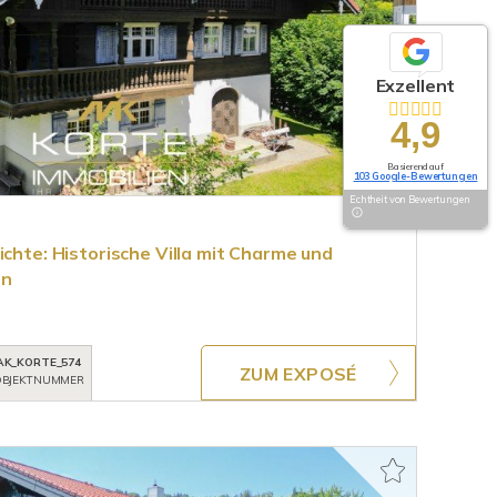
Exzellent
4,9
Basierend auf
103 Google-Bewertungen
Echtheit von Bewertungen
ichte: Historische Villa mit Charme und
en
AK_KORTE_574
ZUM EXPOSÉ
BJEKTNUMMER