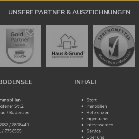
UNSERE PARTNER & AUSZEICHNUNGEN
BODENSEE
INHALT
mmobilien
Start
hafener Str.2
Immobilien
dau / Bodensee
Referenzen
Eigentümer
8382 / 2808440
Interessenten
1 /
7756555
Service
Über uns