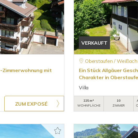
VERKAUFT
Oberstaufen / Weißach
 2-Zimmerwohnung mit
Ein Stück Allgäuer Gesch
Charakter in Oberstauf
Villa
225 m²
10
ZUM EXPOSÉ
WOHNFLÄCHE
ZIMMER
O