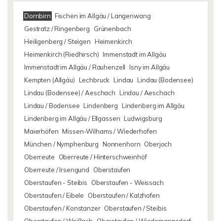
Dornbirn
Fischen im Allgäu / Langenwang
Gestratz / Ringenberg
Grünenbach
Heiligenberg / Steigen
Heimenkirch
Heimenkirch (Riedhirsch)
Immenstadt im Allgäu
Immenstadt im Allgäu / Rauhenzell
Isny im Allgäu
Kempten (Allgäu)
Lechbruck
Lindau
Lindau (Bodensee)
Lindau (Bodensee) / Aeschach
Lindau / Aeschach
Lindau / Bodensee
Lindenberg
Lindenberg im Allgäu
Lindenberg im Allgäu / Ellgassen
Ludwigsburg
Maierhöfen
Missen-Wilhams / Wiederhofen
München / Nymphenburg
Nonnenhorn
Oberjoch
Oberreute
Oberreute / Hinterschweinhöf
Oberreute / Irsengund
Oberstaufen
Oberstaufen - Steibis
Oberstaufen - Weissach
Oberstaufen / Eibele
Oberstaufen / Kalzhofen
Oberstaufen / Konstanzer
Oberstaufen / Steibis