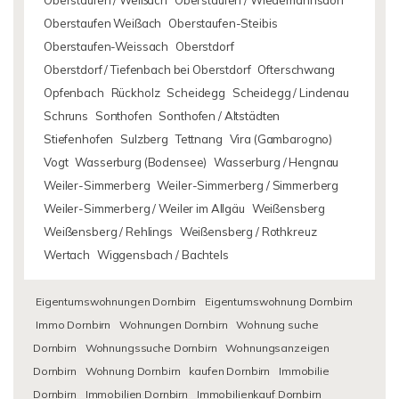
Oberstaufen / Weißach
Oberstaufen / Wiedemannsdorf
Oberstaufen Weißach
Oberstaufen-Steibis
Oberstaufen-Weissach
Oberstdorf
Oberstdorf / Tiefenbach bei Oberstdorf
Ofterschwang
Opfenbach
Rückholz
Scheidegg
Scheidegg / Lindenau
Schruns
Sonthofen
Sonthofen / Altstädten
Stiefenhofen
Sulzberg
Tettnang
Vira (Gambarogno)
Vogt
Wasserburg (Bodensee)
Wasserburg / Hengnau
Weiler-Simmerberg
Weiler-Simmerberg / Simmerberg
Weiler-Simmerberg / Weiler im Allgäu
Weißensberg
Weißensberg / Rehlings
Weißensberg / Rothkreuz
Wertach
Wiggensbach / Bachtels
Eigentumswohnungen Dornbirn
Eigentumswohnung Dornbirn
Immo Dornbirn
Wohnungen Dornbirn
Wohnung suche
Dornbirn
Wohnungssuche Dornbirn
Wohnungsanzeigen
Dornbirn
Wohnung Dornbirn
kaufen Dornbirn
Immobilie
Dornbirn
Immobilien Dornbirn
Immobilienkauf Dornbirn