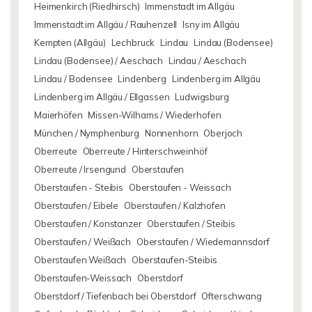
Heimenkirch (Riedhirsch)
Immenstadt im Allgäu
Immenstadt im Allgäu / Rauhenzell
Isny im Allgäu
Kempten (Allgäu)
Lechbruck
Lindau
Lindau (Bodensee)
Lindau (Bodensee) / Aeschach
Lindau / Aeschach
Lindau / Bodensee
Lindenberg
Lindenberg im Allgäu
Lindenberg im Allgäu / Ellgassen
Ludwigsburg
Maierhöfen
Missen-Wilhams / Wiederhofen
München / Nymphenburg
Nonnenhorn
Oberjoch
Oberreute
Oberreute / Hinterschweinhöf
Oberreute / Irsengund
Oberstaufen
Oberstaufen - Steibis
Oberstaufen - Weissach
Oberstaufen / Eibele
Oberstaufen / Kalzhofen
Oberstaufen / Konstanzer
Oberstaufen / Steibis
Oberstaufen / Weißach
Oberstaufen / Wiedemannsdorf
Oberstaufen Weißach
Oberstaufen-Steibis
Oberstaufen-Weissach
Oberstdorf
Oberstdorf / Tiefenbach bei Oberstdorf
Ofterschwang