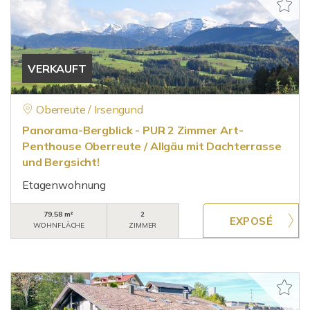
VERKAUFT
Oberreute / Irsengund
Panorama-Bergblick - PUR 2 Zimmer Art-
Penthouse Oberreute / Allgäu mit Dachterrasse
und Bergsicht!
Etagenwohnung
79,58 m²
2
WOHNFLÄCHE
ZIMMER