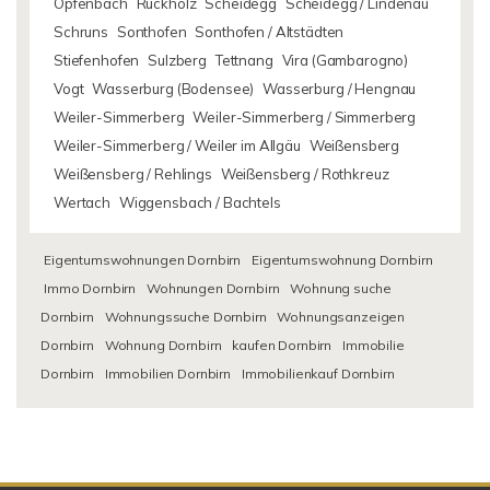
Opfenbach
Rückholz
Scheidegg
Scheidegg / Lindenau
Schruns
Sonthofen
Sonthofen / Altstädten
Stiefenhofen
Sulzberg
Tettnang
Vira (Gambarogno)
Vogt
Wasserburg (Bodensee)
Wasserburg / Hengnau
Weiler-Simmerberg
Weiler-Simmerberg / Simmerberg
Weiler-Simmerberg / Weiler im Allgäu
Weißensberg
Weißensberg / Rehlings
Weißensberg / Rothkreuz
Wertach
Wiggensbach / Bachtels
Eigentumswohnungen Dornbirn
Eigentumswohnung Dornbirn
Immo Dornbirn
Wohnungen Dornbirn
Wohnung suche
Dornbirn
Wohnungssuche Dornbirn
Wohnungsanzeigen
Dornbirn
Wohnung Dornbirn
kaufen Dornbirn
Immobilie
Dornbirn
Immobilien Dornbirn
Immobilienkauf Dornbirn