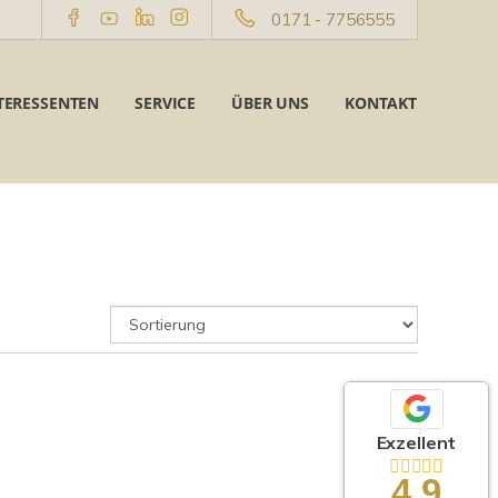
0171 - 7756555
TERESSENTEN
SERVICE
ÜBER UNS
KONTAKT
Exzellent
4,9