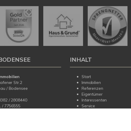
BODENSEE
INHALT
mmobilien
Start
hafener Str.2
Immobilien
dau / Bodensee
Referenzen
Eigentümer
8382 / 2808440
Interessenten
1 /
7756555
Service
Über uns
fo@korteimmobilien.de
Kontakt
korteimmobilien.de