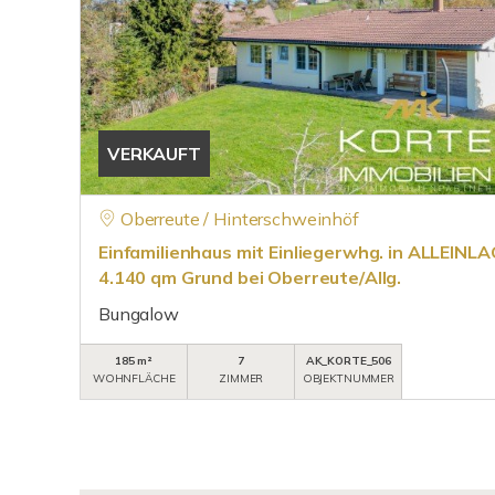
VERKAUFT
Oberreute / Hinterschweinhöf
Einfamilienhaus mit Einliegerwhg. in ALLEINL
4.140 qm Grund bei Oberreute/Allg.
Bungalow
185 m²
7
AK_KORTE_506
WOHNFLÄCHE
ZIMMER
OBJEKTNUMMER