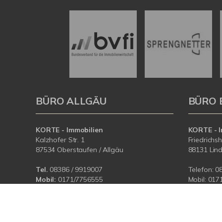
BÜRO ALLGÄU
BÜRO 
KORTE - Immobilien
KORTE - I
Kalzhofer Str. 1
Friedrichs
87534 Oberstaufen / Allgäu
88131 Lin
Tel.
08386 / 9919007
Telefon:
0
Mobil:
0171/7756555
Mobil:
017
E-Mail:
info@korteimmobilien.de
E-Mail:
in
Web:
www.korteimmobilien.de
Web:
www.