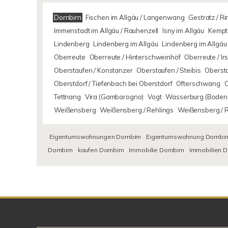
Dornbirn
Fischen im Allgäu / Langenwang
Gestratz / R
Immenstadt im Allgäu / Rauhenzell
Isny im Allgäu
Kempte
Lindenberg
Lindenberg im Allgäu
Lindenberg im Allgäu 
Oberreute
Oberreute / Hinterschweinhöf
Oberreute / I
Oberstaufen / Konstanzer
Oberstaufen / Steibis
Oberst
Oberstdorf / Tiefenbach bei Oberstdorf
Ofterschwang
Tettnang
Vira (Gambarogno)
Vogt
Wasserburg (Boden
Weißensberg
Weißensberg / Rehlings
Weißensberg / 
Eigentumswohnungen Dornbirn
Eigentumswohnung Dornbir
Dornbirn
kaufen Dornbirn
Immobilie Dornbirn
Immobilien D