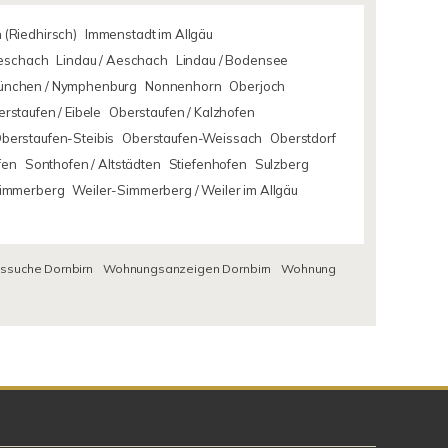
 (Riedhirsch)
Immenstadt im Allgäu
Aeschach
Lindau / Aeschach
Lindau / Bodensee
ünchen / Nymphenburg
Nonnenhorn
Oberjoch
rstaufen / Eibele
Oberstaufen / Kalzhofen
berstaufen-Steibis
Oberstaufen-Weissach
Oberstdorf
fen
Sonthofen / Altstädten
Stiefenhofen
Sulzberg
Simmerberg
Weiler-Simmerberg / Weiler im Allgäu
suche Dornbirn
Wohnungsanzeigen Dornbirn
Wohnung