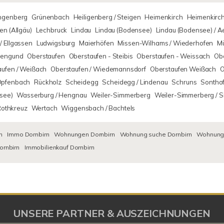
ingenberg
Grünenbach
Heiligenberg / Steigen
Heimenkirch
Heimenkirch
n (Allgäu)
Lechbruck
Lindau
Lindau (Bodensee)
Lindau (Bodensee) / 
/ Ellgassen
Ludwigsburg
Maierhöfen
Missen-Wilhams / Wiederhofen
M
rsengund
Oberstaufen
Oberstaufen - Steibis
Oberstaufen - Weissach
Obe
aufen / Weißach
Oberstaufen / Wiedemannsdorf
Oberstaufen Weißach
O
Opfenbach
Rückholz
Scheidegg
Scheidegg / Lindenau
Schruns
Sontho
see)
Wasserburg / Hengnau
Weiler-Simmerberg
Weiler-Simmerberg / 
Rothkreuz
Wertach
Wiggensbach / Bachtels
n
Immo Dornbirn
Wohnungen Dornbirn
Wohnung suche Dornbirn
Wohnungs
ornbirn
Immobilienkauf Dornbirn
UNSERE PARTNER & AUSZEICHNUNGEN