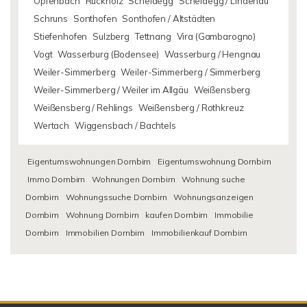
Opfenbach
Rückholz
Scheidegg
Scheidegg / Lindenau
Schruns
Sonthofen
Sonthofen / Altstädten
Stiefenhofen
Sulzberg
Tettnang
Vira (Gambarogno)
Vogt
Wasserburg (Bodensee)
Wasserburg / Hengnau
Weiler-Simmerberg
Weiler-Simmerberg / Simmerberg
Weiler-Simmerberg / Weiler im Allgäu
Weißensberg
Weißensberg / Rehlings
Weißensberg / Rothkreuz
Wertach
Wiggensbach / Bachtels
Eigentumswohnungen Dornbirn
Eigentumswohnung Dornbirn
Immo Dornbirn
Wohnungen Dornbirn
Wohnung suche
Dornbirn
Wohnungssuche Dornbirn
Wohnungsanzeigen
Dornbirn
Wohnung Dornbirn
kaufen Dornbirn
Immobilie
Dornbirn
Immobilien Dornbirn
Immobilienkauf Dornbirn