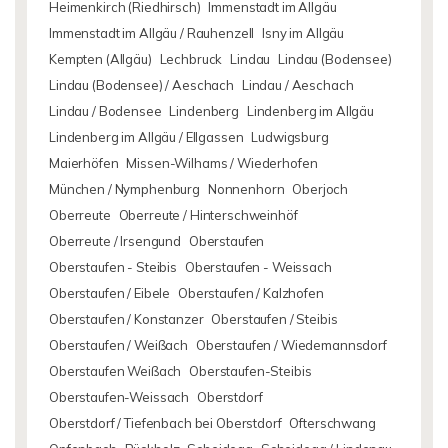
Heimenkirch (Riedhirsch)
Immenstadt im Allgäu
Immenstadt im Allgäu / Rauhenzell
Isny im Allgäu
Kempten (Allgäu)
Lechbruck
Lindau
Lindau (Bodensee)
Lindau (Bodensee) / Aeschach
Lindau / Aeschach
Lindau / Bodensee
Lindenberg
Lindenberg im Allgäu
Lindenberg im Allgäu / Ellgassen
Ludwigsburg
Maierhöfen
Missen-Wilhams / Wiederhofen
München / Nymphenburg
Nonnenhorn
Oberjoch
Oberreute
Oberreute / Hinterschweinhöf
Oberreute / Irsengund
Oberstaufen
Oberstaufen - Steibis
Oberstaufen - Weissach
Oberstaufen / Eibele
Oberstaufen / Kalzhofen
Oberstaufen / Konstanzer
Oberstaufen / Steibis
Oberstaufen / Weißach
Oberstaufen / Wiedemannsdorf
Oberstaufen Weißach
Oberstaufen-Steibis
Oberstaufen-Weissach
Oberstdorf
Oberstdorf / Tiefenbach bei Oberstdorf
Ofterschwang