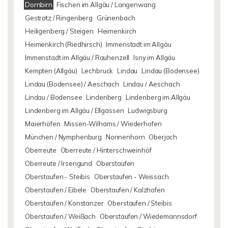
Dornbirn
Fischen im Allgäu / Langenwang
Gestratz / Ringenberg
Grünenbach
Heiligenberg / Steigen
Heimenkirch
Heimenkirch (Riedhirsch)
Immenstadt im Allgäu
Immenstadt im Allgäu / Rauhenzell
Isny im Allgäu
Kempten (Allgäu)
Lechbruck
Lindau
Lindau (Bodensee)
Lindau (Bodensee) / Aeschach
Lindau / Aeschach
Lindau / Bodensee
Lindenberg
Lindenberg im Allgäu
Lindenberg im Allgäu / Ellgassen
Ludwigsburg
Maierhöfen
Missen-Wilhams / Wiederhofen
München / Nymphenburg
Nonnenhorn
Oberjoch
Oberreute
Oberreute / Hinterschweinhöf
Oberreute / Irsengund
Oberstaufen
Oberstaufen - Steibis
Oberstaufen - Weissach
Oberstaufen / Eibele
Oberstaufen / Kalzhofen
Oberstaufen / Konstanzer
Oberstaufen / Steibis
Oberstaufen / Weißach
Oberstaufen / Wiedemannsdorf