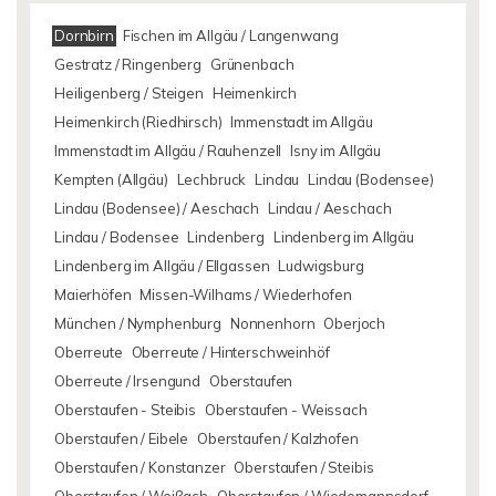
Dornbirn
Fischen im Allgäu / Langenwang
Gestratz / Ringenberg
Grünenbach
Heiligenberg / Steigen
Heimenkirch
Heimenkirch (Riedhirsch)
Immenstadt im Allgäu
Immenstadt im Allgäu / Rauhenzell
Isny im Allgäu
Kempten (Allgäu)
Lechbruck
Lindau
Lindau (Bodensee)
Lindau (Bodensee) / Aeschach
Lindau / Aeschach
Lindau / Bodensee
Lindenberg
Lindenberg im Allgäu
Lindenberg im Allgäu / Ellgassen
Ludwigsburg
Maierhöfen
Missen-Wilhams / Wiederhofen
München / Nymphenburg
Nonnenhorn
Oberjoch
Oberreute
Oberreute / Hinterschweinhöf
Oberreute / Irsengund
Oberstaufen
Oberstaufen - Steibis
Oberstaufen - Weissach
Oberstaufen / Eibele
Oberstaufen / Kalzhofen
Oberstaufen / Konstanzer
Oberstaufen / Steibis