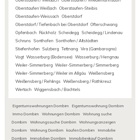
Oberstaufen / Weißach
Oberstaufen / Wiedemannsdorf
Oberstaufen Weißach
Oberstaufen-Steibis
Oberstaufen-Weissach
Oberstdorf
Oberstdorf / Tiefenbach bei Oberstdorf
Ofterschwang
Opfenbach
Rückholz
Scheidegg
Scheidegg / Lindenau
Schruns
Sonthofen
Sonthofen / Altstädten
Stiefenhofen
Sulzberg
Tettnang
Vira (Gambarogno)
Vogt
Wasserburg (Bodensee)
Wasserburg / Hengnau
Weiler-Simmerberg
Weiler-Simmerberg / Simmerberg
Weiler-Simmerberg / Weiler im Allgäu
Weißensberg
Weißensberg / Rehlings
Weißensberg / Rothkreuz
Wertach
Wiggensbach / Bachtels
Eigentumswohnungen Dornbirn
Eigentumswohnung Dornbirn
Immo Dornbirn
Wohnungen Dornbirn
Wohnung suche
Dornbirn
Wohnungssuche Dornbirn
Wohnungsanzeigen
Dornbirn
Wohnung Dornbirn
kaufen Dornbirn
Immobilie
Dornbirn
Immobilien Dornbirn
Immobilienkauf Dornbirn