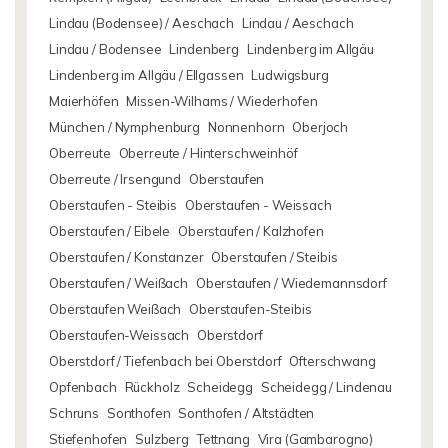
Lindau (Bodensee) / Aeschach
Lindau / Aeschach
Lindau / Bodensee
Lindenberg
Lindenberg im Allgäu
Lindenberg im Allgäu / Ellgassen
Ludwigsburg
Maierhöfen
Missen-Wilhams / Wiederhofen
München / Nymphenburg
Nonnenhorn
Oberjoch
Oberreute
Oberreute / Hinterschweinhöf
Oberreute / Irsengund
Oberstaufen
Oberstaufen - Steibis
Oberstaufen - Weissach
Oberstaufen / Eibele
Oberstaufen / Kalzhofen
Oberstaufen / Konstanzer
Oberstaufen / Steibis
Oberstaufen / Weißach
Oberstaufen / Wiedemannsdorf
Oberstaufen Weißach
Oberstaufen-Steibis
Oberstaufen-Weissach
Oberstdorf
Oberstdorf / Tiefenbach bei Oberstdorf
Ofterschwang
Opfenbach
Rückholz
Scheidegg
Scheidegg / Lindenau
Schruns
Sonthofen
Sonthofen / Altstädten
Stiefenhofen
Sulzberg
Tettnang
Vira (Gambarogno)