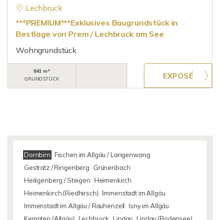
Lechbruck
***PREMIUM***Exklusives Baugrundstück in
Bestlage von Prem / Lechbruck am See
Wohngrundstück
841 m²
GRUNDSTÜCK
Dornbirn
Fischen im Allgäu / Langenwang
Gestratz / Ringenberg
Grünenbach
Heiligenberg / Steigen
Heimenkirch
Heimenkirch (Riedhirsch)
Immenstadt im Allgäu
Immenstadt im Allgäu / Rauhenzell
Isny im Allgäu
Kempten (Allgäu)
Lechbruck
Lindau
Lindau (Bodensee)