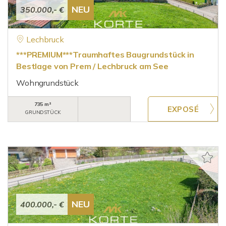
NEU
350.000,- €
Lechbruck
***PREMIUM***Traumhaftes Baugrundstück in
Bestlage von Prem / Lechbruck am See
Wohngrundstück
735 m²
GRUNDSTÜCK
NEU
400.000,- €