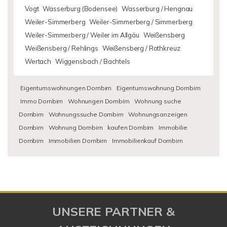
Vogt
Wasserburg (Bodensee)
Wasserburg / Hengnau
Weiler-Simmerberg
Weiler-Simmerberg / Simmerberg
Weiler-Simmerberg / Weiler im Allgäu
Weißensberg
Weißensberg / Rehlings
Weißensberg / Rothkreuz
Wertach
Wiggensbach / Bachtels
Eigentumswohnungen Dornbirn
Eigentumswohnung Dornbirn
Immo Dornbirn
Wohnungen Dornbirn
Wohnung suche
Dornbirn
Wohnungssuche Dornbirn
Wohnungsanzeigen
Dornbirn
Wohnung Dornbirn
kaufen Dornbirn
Immobilie
Dornbirn
Immobilien Dornbirn
Immobilienkauf Dornbirn
UNSERE PARTNER &