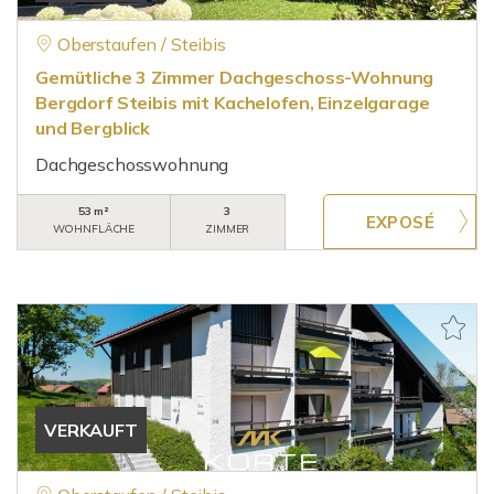
Oberstaufen / Steibis
Gemütliche 3 Zimmer Dachgeschoss-Wohnung
Bergdorf Steibis mit Kachelofen, Einzelgarage
und Bergblick
Dachgeschosswohnung
53 m²
3
WOHNFLÄCHE
ZIMMER
VERKAUFT