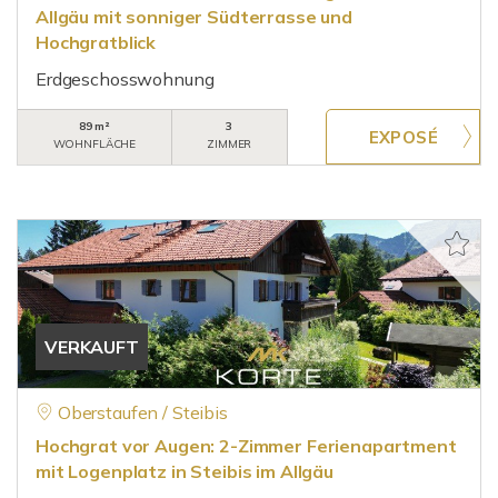
Allgäu mit sonniger Südterrasse und
Hochgratblick
Erdgeschosswohnung
89 m²
3
WOHNFLÄCHE
ZIMMER
VERKAUFT
Oberstaufen / Steibis
Hochgrat vor Augen: 2-Zimmer Ferienapartment
mit Logenplatz in Steibis im Allgäu