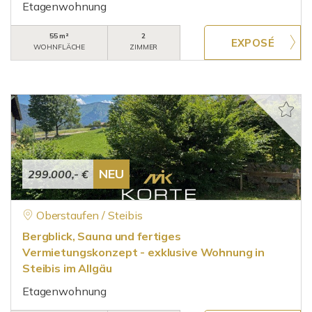
Etagenwohnung
55 m²
2
WOHNFLÄCHE
ZIMMER
NEU
299.000,- €
Oberstaufen / Steibis
Bergblick, Sauna und fertiges
Vermietungskonzept - exklusive Wohnung in
Steibis im Allgäu
Etagenwohnung