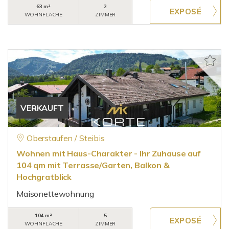
63 m²
2
WOHNFLÄCHE
ZIMMER
VERKAUFT
Oberstaufen / Steibis
Wohnen mit Haus-Charakter - Ihr Zuhause auf
104 qm mit Terrasse/Garten, Balkon &
Hochgratblick
Maisonettewohnung
104 m²
5
WOHNFLÄCHE
ZIMMER