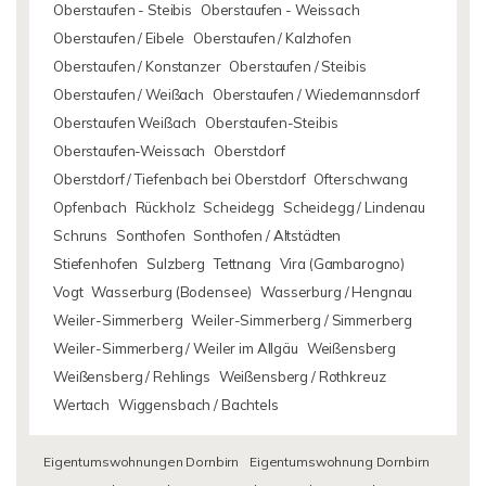
Oberstaufen - Steibis
Oberstaufen - Weissach
Oberstaufen / Eibele
Oberstaufen / Kalzhofen
Oberstaufen / Konstanzer
Oberstaufen / Steibis
Oberstaufen / Weißach
Oberstaufen / Wiedemannsdorf
Oberstaufen Weißach
Oberstaufen-Steibis
Oberstaufen-Weissach
Oberstdorf
Oberstdorf / Tiefenbach bei Oberstdorf
Ofterschwang
Opfenbach
Rückholz
Scheidegg
Scheidegg / Lindenau
Schruns
Sonthofen
Sonthofen / Altstädten
Stiefenhofen
Sulzberg
Tettnang
Vira (Gambarogno)
Vogt
Wasserburg (Bodensee)
Wasserburg / Hengnau
Weiler-Simmerberg
Weiler-Simmerberg / Simmerberg
Weiler-Simmerberg / Weiler im Allgäu
Weißensberg
Weißensberg / Rehlings
Weißensberg / Rothkreuz
Wertach
Wiggensbach / Bachtels
Eigentumswohnungen Dornbirn
Eigentumswohnung Dornbirn