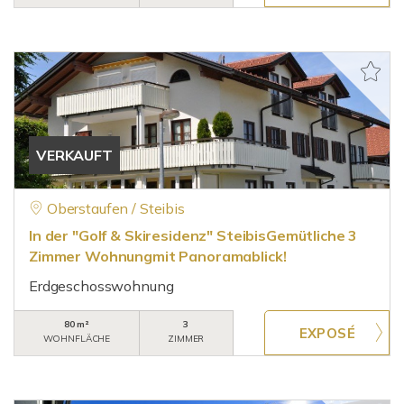
VERKAUFT
Oberstaufen / Steibis
In der "Golf & Skiresidenz" SteibisGemütliche 3
Zimmer Wohnungmit Panoramablick!
Erdgeschosswohnung
80 m²
3
WOHNFLÄCHE
ZIMMER