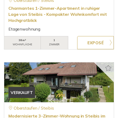
Oberstaufen / Steibis
Charmantes 1-Zimmer-Apartment in ruhiger
Lage von Steibis - Kompakter Wohnkomfort mit
Hochgratblick
Etagenwohnung
38 m²
1
WOHNFLÄCHE
ZIMMER
VERKAUFT
Oberstaufen / Steibis
Modernisierte 3-Zimmer-Wohnung in Steibis im