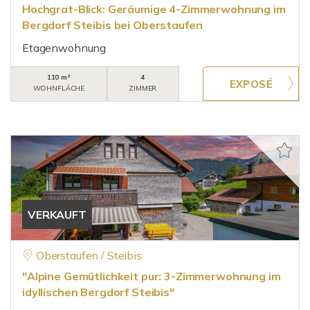
Hochgrat-Blick: Geräumige 4-Zimmerwohnung im
Bergdorf Steibis bei Oberstaufen
Etagenwohnung
110 m²
4
WOHNFLÄCHE
ZIMMER
VERKAUFT
Oberstaufen / Steibis
"Alpine Gemütlichkeit pur: 3-Zimmerwohnung im
idyllischen Bergdorf Steibis"