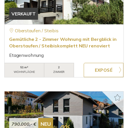
VERKAUFT
Oberstaufen / Steibis
Gemütliche 2 - Zimmer Wohnung mit Bergblick in
Oberstaufen / Steibiskomplett NEU renoviert
Etagenwohnung
51 m²
2
WOHNFLÄCHE
ZIMMER
NEU
790.000,- €