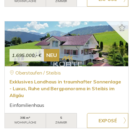
WOHNFLÄCHE
ZIMMER
NEU
1.695.000,- €
Oberstaufen / Steibis
Exklusives Landhaus in traumhafter Sonnenlage
- Luxus, Ruhe und Bergpanorama in Steibis im
Allgäu
Einfamilienhaus
306 m²
5
WOHNFLÄCHE
ZIMMER