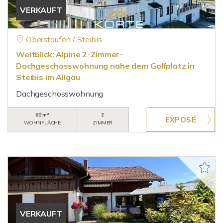
VERKAUFT
Oberstaufen / Steibis
Weitblick: Alpine 2-Zimmer-
Dachgeschosswohnung nahe dem Golfplatz in
Steibis im Allgäu
Dachgeschosswohnung
60 m²
2
WOHNFLÄCHE
ZIMMER
VERKAUFT