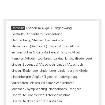
Dornbirn
Fischen im Allgäu / Langenwang
Gestratz / Ringenberg
Grünenbach
Heiligenberg / Steigen
Heimenkirch
Heimenkirch (Riedhirsch)
Immenstadt im Allgäu
Immenstadt im Allgäu / Rauhenzell
Isny im Allgäu
Kempten (Allgäu)
Lechbruck
Lindau
Lindau (Bodensee)
Lindau (Bodensee) / Aeschach
Lindau / Aeschach
Lindau / Bodensee
Lindenberg
Lindenberg im Allgäu
Lindenberg im Allgäu / Ellgassen
Ludwigsburg
Maierhöfen
Missen-Wilhams / Wiederhofen
München / Nymphenburg
Nonnenhorn
Oberjoch
Oberreute
Oberreute / Hinterschweinhöf
Oberreute / Irsengund
Oberstaufen