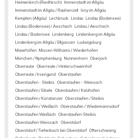
Heimenkirch (Riedhirsch)
Immenstadt im Allgäu
Immenstadt im Allgäu / Rauhenzell
Isny im Allgäu
Kempten (Allgäu)
Lechbruck
Lindau
Lindau (Bodensee)
Lindau (Bodensee) / Aeschach
Lindau / Aeschach
Lindau / Bodensee
Lindenberg
Lindenberg im Allgäu
Lindenberg im Allgäu / Ellgassen
Ludwigsburg
Maierhöfen
Missen-Wilhams / Wiederhofen
München / Nymphenburg
Nonnenhorn
Oberjoch
Oberreute
Oberreute / Hinterschweinhöf
Oberreute / Irsengund
Oberstaufen
Oberstaufen - Steibis
Oberstaufen - Weissach
Oberstaufen / Eibele
Oberstaufen / Kalzhofen
Oberstaufen / Konstanzer
Oberstaufen / Steibis
Oberstaufen / Weißach
Oberstaufen / Wiedemannsdorf
Oberstaufen Weißach
Oberstaufen-Steibis
Oberstaufen-Weissach
Oberstdorf
Oberstdorf / Tiefenbach bei Oberstdorf
Ofterschwang