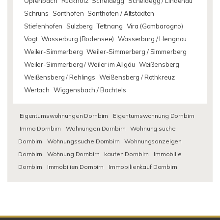
Opfenbach
Rückholz
Scheidegg
Scheidegg / Lindenau
Schruns
Sonthofen
Sonthofen / Altstädten
Stiefenhofen
Sulzberg
Tettnang
Vira (Gambarogno)
Vogt
Wasserburg (Bodensee)
Wasserburg / Hengnau
Weiler-Simmerberg
Weiler-Simmerberg / Simmerberg
Weiler-Simmerberg / Weiler im Allgäu
Weißensberg
Weißensberg / Rehlings
Weißensberg / Rothkreuz
Wertach
Wiggensbach / Bachtels
Eigentumswohnungen Dornbirn
Eigentumswohnung Dornbirn
Immo Dornbirn
Wohnungen Dornbirn
Wohnung suche
Dornbirn
Wohnungssuche Dornbirn
Wohnungsanzeigen
Dornbirn
Wohnung Dornbirn
kaufen Dornbirn
Immobilie
Dornbirn
Immobilien Dornbirn
Immobilienkauf Dornbirn