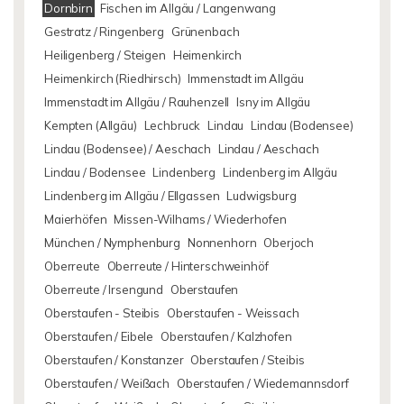
Dornbirn
Fischen im Allgäu / Langenwang
Gestratz / Ringenberg
Grünenbach
Heiligenberg / Steigen
Heimenkirch
Heimenkirch (Riedhirsch)
Immenstadt im Allgäu
Immenstadt im Allgäu / Rauhenzell
Isny im Allgäu
Kempten (Allgäu)
Lechbruck
Lindau
Lindau (Bodensee)
Lindau (Bodensee) / Aeschach
Lindau / Aeschach
Lindau / Bodensee
Lindenberg
Lindenberg im Allgäu
Lindenberg im Allgäu / Ellgassen
Ludwigsburg
Maierhöfen
Missen-Wilhams / Wiederhofen
München / Nymphenburg
Nonnenhorn
Oberjoch
Oberreute
Oberreute / Hinterschweinhöf
Oberreute / Irsengund
Oberstaufen
Oberstaufen - Steibis
Oberstaufen - Weissach
Oberstaufen / Eibele
Oberstaufen / Kalzhofen
Oberstaufen / Konstanzer
Oberstaufen / Steibis
Oberstaufen / Weißach
Oberstaufen / Wiedemannsdorf