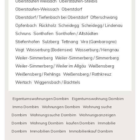
Oberstaufen Weißach
Oberstaufen-Steibis
Oberstaufen-Weissach
Oberstdorf
Oberstdorf / Tiefenbach bei Oberstdorf
Ofterschwang
Opfenbach
Rückholz
Scheidegg
Scheidegg / Lindenau
Schruns
Sonthofen
Sonthofen / Altstädten
Stiefenhofen
Sulzberg
Tettnang
Vira (Gambarogno)
Vogt
Wasserburg (Bodensee)
Wasserburg / Hengnau
Weiler-Simmerberg
Weiler-Simmerberg / Simmerberg
Weiler-Simmerberg / Weiler im Allgäu
Weißensberg
Weißensberg / Rehlings
Weißensberg / Rothkreuz
Wertach
Wiggensbach / Bachtels
Eigentumswohnungen Dornbirn
Eigentumswohnung Dornbirn
Immo Dornbirn
Wohnungen Dornbirn
Wohnung suche
Dornbirn
Wohnungssuche Dornbirn
Wohnungsanzeigen
Dornbirn
Wohnung Dornbirn
kaufen Dornbirn
Immobilie
Dornbirn
Immobilien Dornbirn
Immobilienkauf Dornbirn