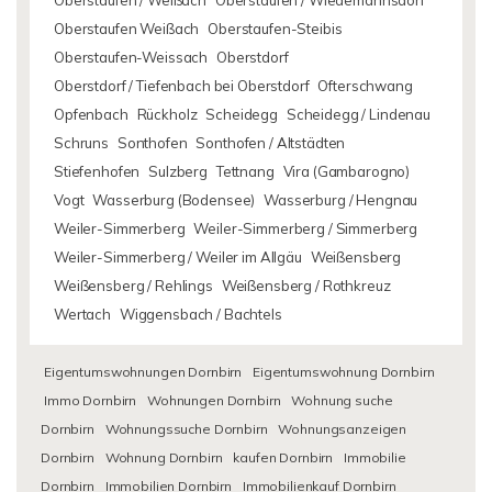
Oberstaufen / Weißach
Oberstaufen / Wiedemannsdorf
Oberstaufen Weißach
Oberstaufen-Steibis
Oberstaufen-Weissach
Oberstdorf
Oberstdorf / Tiefenbach bei Oberstdorf
Ofterschwang
Opfenbach
Rückholz
Scheidegg
Scheidegg / Lindenau
Schruns
Sonthofen
Sonthofen / Altstädten
Stiefenhofen
Sulzberg
Tettnang
Vira (Gambarogno)
Vogt
Wasserburg (Bodensee)
Wasserburg / Hengnau
Weiler-Simmerberg
Weiler-Simmerberg / Simmerberg
Weiler-Simmerberg / Weiler im Allgäu
Weißensberg
Weißensberg / Rehlings
Weißensberg / Rothkreuz
Wertach
Wiggensbach / Bachtels
Eigentumswohnungen Dornbirn
Eigentumswohnung Dornbirn
Immo Dornbirn
Wohnungen Dornbirn
Wohnung suche
Dornbirn
Wohnungssuche Dornbirn
Wohnungsanzeigen
Dornbirn
Wohnung Dornbirn
kaufen Dornbirn
Immobilie
Dornbirn
Immobilien Dornbirn
Immobilienkauf Dornbirn