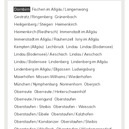
Dornbirn
Fischen im Allgäu / Langenwang
Gestratz / Ringenberg
Grünenbach
Heiligenberg / Steigen
Heimenkirch
Heimenkirch (Riedhirsch)
Immenstadt im Allgäu
Immenstadt im Allgäu / Rauhenzell
Isny im Allgäu
Kempten (Allgäu)
Lechbruck
Lindau
Lindau (Bodensee)
Lindau (Bodensee) / Aeschach
Lindau / Aeschach
Lindau / Bodensee
Lindenberg
Lindenberg im Allgäu
Lindenberg im Allgäu / Ellgassen
Ludwigsburg
Maierhöfen
Missen-Wilhams / Wiederhofen
München / Nymphenburg
Nonnenhorn
Oberjoch
Oberreute
Oberreute / Hinterschweinhöf
Oberreute / Irsengund
Oberstaufen
Oberstaufen - Steibis
Oberstaufen - Weissach
Oberstaufen / Eibele
Oberstaufen / Kalzhofen
Oberstaufen / Konstanzer
Oberstaufen / Steibis