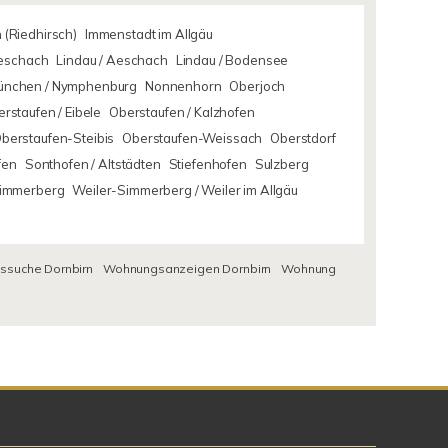
 (Riedhirsch)
Immenstadt im Allgäu
Aeschach
Lindau / Aeschach
Lindau / Bodensee
ünchen / Nymphenburg
Nonnenhorn
Oberjoch
rstaufen / Eibele
Oberstaufen / Kalzhofen
berstaufen-Steibis
Oberstaufen-Weissach
Oberstdorf
fen
Sonthofen / Altstädten
Stiefenhofen
Sulzberg
Simmerberg
Weiler-Simmerberg / Weiler im Allgäu
suche Dornbirn
Wohnungsanzeigen Dornbirn
Wohnung