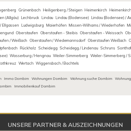
ingenberg
Grünenbach
Heiligenberg / Steigen
Heimenkirch
Heimenkirch
n (Allgäu)
Lechbruck
Lindau
Lindau (Bodensee)
Lindau (Bodensee) / 
/ Ellgassen
Ludwigsburg
Maierhöfen
Missen-Wilhams / Wiederhofen
M
rsengund
Oberstaufen
Oberstaufen - Steibis
Oberstaufen - Weissach
Obe
aufen / Weißach
Oberstaufen / Wiedemannsdorf
Oberstaufen Weißach
O
Opfenbach
Rückholz
Scheidegg
Scheidegg / Lindenau
Schruns
Sontho
see)
Wasserburg / Hengnau
Weiler-Simmerberg
Weiler-Simmerberg / 
Rothkreuz
Wertach
Wiggensbach / Bachtels
n
Immo Dornbirn
Wohnungen Dornbirn
Wohnung suche Dornbirn
Wohnungs
ornbirn
Immobilienkauf Dornbirn
UNSERE PARTNER & AUSZEICHNUNGEN