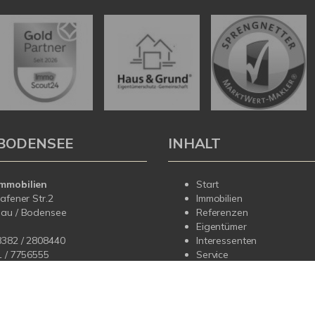
BODENSEE
INHALT
mmobilien
Start
hafener Str.2
Immobilien
dau / Bodensee
Referenzen
Eigentümer
8382 / 2808440
Interessenten
1 /
7756555
Service
Über uns
fo@korteimmobilien.de
Kontakt
korteimmobilien.de