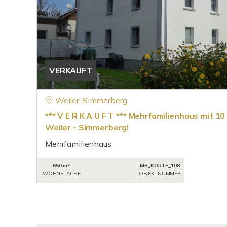
VERKAUFT
Weiler-Simmerberg
*** V E R K A U F T *** Mehrfamilienhaus mit 1
Weiler - Simmerberg!
Mehrfamilienhaus
650 m²
MB_KORTE_108
WOHNFLÄCHE
OBJEKTNUMMER