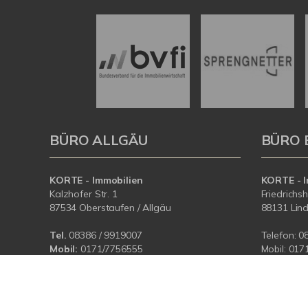
BÜRO ALLGÄU
BÜRO 
KORTE - Immobilien
KORTE - I
Kalzhofer Str. 1
Friedrichs
87534 Oberstaufen / Allgäu
88131 Lin
Tel.
08386 / 9919007
Telefon:
0
Mobil:
0171/7756555
Mobil:
017
E-Mail:
info@korteimmobilien.de
E-Mail:
in
Web:
www.korteimmobilien.de
Web:
www.