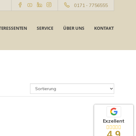
0171 - 7756555
TERESSENTEN
SERVICE
ÜBER UNS
KONTAKT
Exzellent
4,9