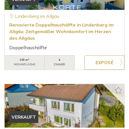
Lindenberg im Allgäu
Renovierte Doppelhaushälfte in Lindenberg im
Allgäu: Zeitgemäßer Wohnkomfort im Herzen
des Allgäus
Doppelhaushälfte
100 m²
4
WOHNFLÄCHE
ZIMMER
VERKAUFT