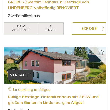
GROßES Zweifamilienhaus in Bestlage von
LINDENBERG, vollständig RENOVIERT
Zweifamilienhaus
216 m²
8
WOHNFLÄCHE
ZIMMER
VERKAUFT
Lindenberg im Allgäu
Ruhige Bestlage! Einfamilienhaus mit 2 ELW und
großem Garten in Lindenberg im Allgäu!