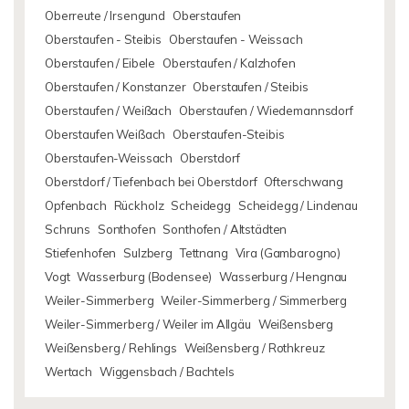
Oberreute / Irsengund
Oberstaufen
Oberstaufen - Steibis
Oberstaufen - Weissach
Oberstaufen / Eibele
Oberstaufen / Kalzhofen
Oberstaufen / Konstanzer
Oberstaufen / Steibis
Oberstaufen / Weißach
Oberstaufen / Wiedemannsdorf
Oberstaufen Weißach
Oberstaufen-Steibis
Oberstaufen-Weissach
Oberstdorf
Oberstdorf / Tiefenbach bei Oberstdorf
Ofterschwang
Opfenbach
Rückholz
Scheidegg
Scheidegg / Lindenau
Schruns
Sonthofen
Sonthofen / Altstädten
Stiefenhofen
Sulzberg
Tettnang
Vira (Gambarogno)
Vogt
Wasserburg (Bodensee)
Wasserburg / Hengnau
Weiler-Simmerberg
Weiler-Simmerberg / Simmerberg
Weiler-Simmerberg / Weiler im Allgäu
Weißensberg
Weißensberg / Rehlings
Weißensberg / Rothkreuz
Wertach
Wiggensbach / Bachtels