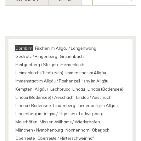
Dornbirn
Fischen im Allgäu / Langenwang
Gestratz / Ringenberg
Grünenbach
Heiligenberg / Steigen
Heimenkirch
Heimenkirch (Riedhirsch)
Immenstadt im Allgäu
Immenstadt im Allgäu / Rauhenzell
Isny im Allgäu
Kempten (Allgäu)
Lechbruck
Lindau
Lindau (Bodensee)
Lindau (Bodensee) / Aeschach
Lindau / Aeschach
Lindau / Bodensee
Lindenberg
Lindenberg im Allgäu
Lindenberg im Allgäu / Ellgassen
Ludwigsburg
Maierhöfen
Missen-Wilhams / Wiederhofen
München / Nymphenburg
Nonnenhorn
Oberjoch
Oberreute
Oberreute / Hinterschweinhöf