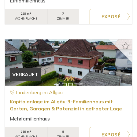
Einfamilienhaus
269 m²
7
WOHNFLÄCHE
ZIMMER
VERKAUFT
Lindenberg im Allgäu
Kapitalanlage im Allgäu: 3-Familienhaus mit
Garten, Garagen & Potenzial in gefragter Lage
Mehrfamilienhaus
189 m²
8
WOHNFLÄCHE
ZIMMER