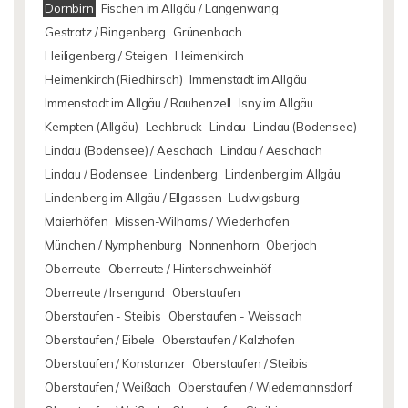
Dornbirn
Fischen im Allgäu / Langenwang
Gestratz / Ringenberg
Grünenbach
Heiligenberg / Steigen
Heimenkirch
Heimenkirch (Riedhirsch)
Immenstadt im Allgäu
Immenstadt im Allgäu / Rauhenzell
Isny im Allgäu
Kempten (Allgäu)
Lechbruck
Lindau
Lindau (Bodensee)
Lindau (Bodensee) / Aeschach
Lindau / Aeschach
Lindau / Bodensee
Lindenberg
Lindenberg im Allgäu
Lindenberg im Allgäu / Ellgassen
Ludwigsburg
Maierhöfen
Missen-Wilhams / Wiederhofen
München / Nymphenburg
Nonnenhorn
Oberjoch
Oberreute
Oberreute / Hinterschweinhöf
Oberreute / Irsengund
Oberstaufen
Oberstaufen - Steibis
Oberstaufen - Weissach
Oberstaufen / Eibele
Oberstaufen / Kalzhofen
Oberstaufen / Konstanzer
Oberstaufen / Steibis
Oberstaufen / Weißach
Oberstaufen / Wiedemannsdorf