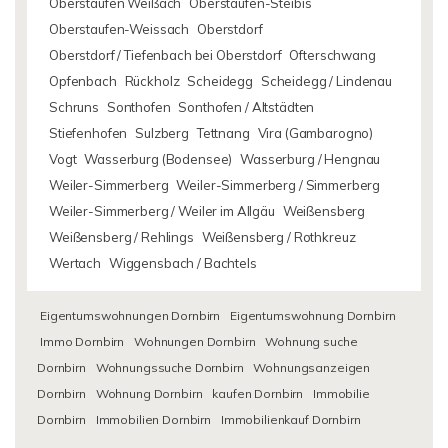
Oberstaufen Weißach
Oberstaufen-Steibis
Oberstaufen-Weissach
Oberstdorf
Oberstdorf / Tiefenbach bei Oberstdorf
Ofterschwang
Opfenbach
Rückholz
Scheidegg
Scheidegg / Lindenau
Schruns
Sonthofen
Sonthofen / Altstädten
Stiefenhofen
Sulzberg
Tettnang
Vira (Gambarogno)
Vogt
Wasserburg (Bodensee)
Wasserburg / Hengnau
Weiler-Simmerberg
Weiler-Simmerberg / Simmerberg
Weiler-Simmerberg / Weiler im Allgäu
Weißensberg
Weißensberg / Rehlings
Weißensberg / Rothkreuz
Wertach
Wiggensbach / Bachtels
Eigentumswohnungen Dornbirn
Eigentumswohnung Dornbirn
Immo Dornbirn
Wohnungen Dornbirn
Wohnung suche
Dornbirn
Wohnungssuche Dornbirn
Wohnungsanzeigen
Dornbirn
Wohnung Dornbirn
kaufen Dornbirn
Immobilie
Dornbirn
Immobilien Dornbirn
Immobilienkauf Dornbirn