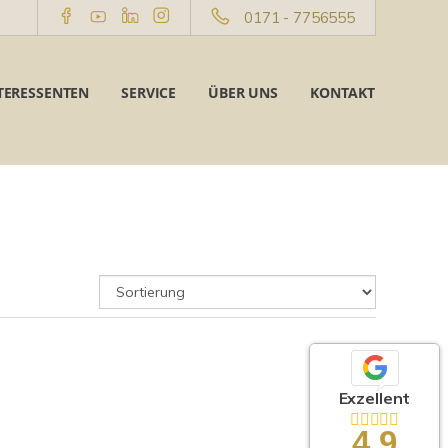
0171 - 7756555
TERESSENTEN
SERVICE
ÜBER UNS
KONTAKT
Exzellent
4,9