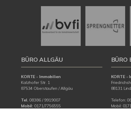
BÜRO ALLGÄU
BÜRO 
KORTE - Immobilien
KORTE - I
Kalzhofer Str. 1
Friedrichs
87534 Oberstaufen / Allgäu
88131 Lin
Tel.
08386 / 9919007
Telefon:
0
Mobil:
0171/7756555
Mobil:
017
E-Mail:
info@korteimmobilien.de
E-Mail:
in
Web:
www.korteimmobilien.de
Web:
www.