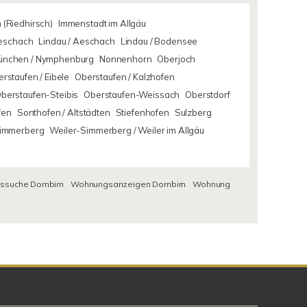
 (Riedhirsch)
Immenstadt im Allgäu
Aeschach
Lindau / Aeschach
Lindau / Bodensee
ünchen / Nymphenburg
Nonnenhorn
Oberjoch
rstaufen / Eibele
Oberstaufen / Kalzhofen
berstaufen-Steibis
Oberstaufen-Weissach
Oberstdorf
fen
Sonthofen / Altstädten
Stiefenhofen
Sulzberg
Simmerberg
Weiler-Simmerberg / Weiler im Allgäu
suche Dornbirn
Wohnungsanzeigen Dornbirn
Wohnung