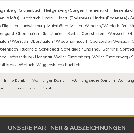
ingenberg
Grünenbach
Heiligenberg / Steigen
Heimenkirch
Heimenkirch
n (Allgäu)
Lechbruck
Lindau
Lindau (Bodensee)
Lindau (Bodensee) / 
/ Ellgassen
Ludwigsburg
Maierhöfen
Missen-Wilhams / Wiederhofen
M
rsengund
Oberstaufen
Oberstaufen - Steibis
Oberstaufen - Weissach
Obe
aufen / Weißach
Oberstaufen / Wiedemannsdorf
Oberstaufen Weißach
O
Opfenbach
Rückholz
Scheidegg
Scheidegg / Lindenau
Schruns
Sontho
see)
Wasserburg / Hengnau
Weiler-Simmerberg
Weiler-Simmerberg / 
Rothkreuz
Wertach
Wiggensbach / Bachtels
n
Immo Dornbirn
Wohnungen Dornbirn
Wohnung suche Dornbirn
Wohnungs
ornbirn
Immobilienkauf Dornbirn
UNSERE PARTNER & AUSZEICHNUNGEN