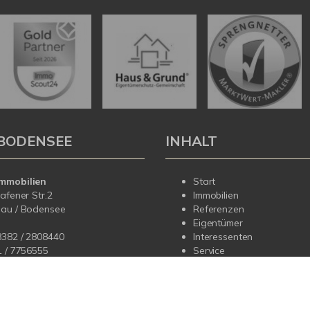
BODENSEE
INHALT
mmobilien
Start
hafener Str.2
Immobilien
dau / Bodensee
Referenzen
Eigentümer
8382 / 2808440
Interessenten
1 /
7756555
Service
Über uns
fo@korteimmobilien.de
Kontakt
korteimmobilien.de