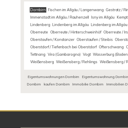
Dornbirn
Fischen im Allgäu / Langenwang
Gestratz / R
Immenstadt im Allgäu / Rauhenzell
Isny im Allgäu
Kempte
Lindenberg
Lindenberg im Allgäu
Lindenberg im Allgäu 
Oberreute
Oberreute / Hinterschweinhöf
Oberreute / I
Oberstaufen / Konstanzer
Oberstaufen / Steibis
Oberst
Oberstdorf / Tiefenbach bei Oberstdorf
Ofterschwang
Tettnang
Vira (Gambarogno)
Vogt
Wasserburg (Boden
Weißensberg
Weißensberg / Rehlings
Weißensberg / 
Eigentumswohnungen Dornbirn
Eigentumswohnung Dornbir
Dornbirn
kaufen Dornbirn
Immobilie Dornbirn
Immobilien D