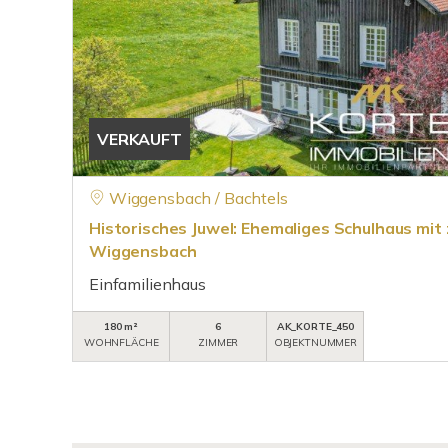
VERKAUFT
Wiggensbach / Bachtels
Historisches Juwel: Ehemaliges Schulhaus mit
Wiggensbach
Einfamilienhaus
180 m²
6
AK_KORTE_450
WOHNFLÄCHE
ZIMMER
OBJEKTNUMMER