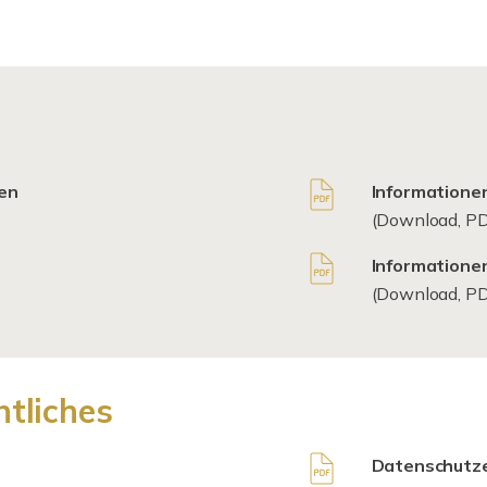
en
Informatione
(Download, PD
Informationen
(Download, PD
tliches
Datenschutze