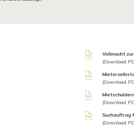
Vollmacht zu
(Download, PD
Mieterselbsta
(Download, PD
Mietschulden
(Download, PD
Suchauftrag 
(Download, PD