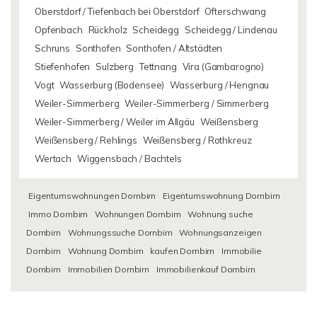
Oberstdorf / Tiefenbach bei Oberstdorf
Ofterschwang
Opfenbach
Rückholz
Scheidegg
Scheidegg / Lindenau
Schruns
Sonthofen
Sonthofen / Altstädten
Stiefenhofen
Sulzberg
Tettnang
Vira (Gambarogno)
Vogt
Wasserburg (Bodensee)
Wasserburg / Hengnau
Weiler-Simmerberg
Weiler-Simmerberg / Simmerberg
Weiler-Simmerberg / Weiler im Allgäu
Weißensberg
Weißensberg / Rehlings
Weißensberg / Rothkreuz
Wertach
Wiggensbach / Bachtels
Eigentumswohnungen Dornbirn
Eigentumswohnung Dornbirn
Immo Dornbirn
Wohnungen Dornbirn
Wohnung suche
Dornbirn
Wohnungssuche Dornbirn
Wohnungsanzeigen
Dornbirn
Wohnung Dornbirn
kaufen Dornbirn
Immobilie
Dornbirn
Immobilien Dornbirn
Immobilienkauf Dornbirn