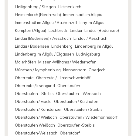
Heiligenberg / Steigen
Heimenkirch
Heimenkirch (Riedhirsch)
Immenstadt im Allgäu
Immenstadt im Allgäu / Rauhenzell
Isny im Allgäu
Kempten (Allgäu)
Lechbruck
Lindau
Lindau (Bodensee)
Lindau (Bodensee) / Aeschach
Lindau / Aeschach
Lindau / Bodensee
Lindenberg
Lindenberg im Allgäu
Lindenberg im Allgäu / Ellgassen
Ludwigsburg
Maierhöfen
Missen-Wilhams / Wiederhofen
München / Nymphenburg
Nonnenhorn
Oberjoch
Oberreute
Oberreute / Hinterschweinhöf
Oberreute / Irsengund
Oberstaufen
Oberstaufen - Steibis
Oberstaufen - Weissach
Oberstaufen / Eibele
Oberstaufen / Kalzhofen
Oberstaufen / Konstanzer
Oberstaufen / Steibis
Oberstaufen / Weißach
Oberstaufen / Wiedemannsdorf
Oberstaufen Weißach
Oberstaufen-Steibis
Oberstaufen-Weissach
Oberstdorf