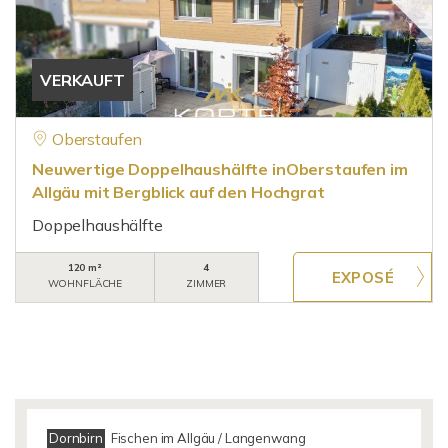
VERKAUFT
Oberstaufen
Neuwertige Doppelhaushälfte inOberstaufen im
Allgäu mit Bergblick auf den Hochgrat
Doppelhaushälfte
120 m²
4
WOHNFLÄCHE
ZIMMER
Dornbirn
Fischen im Allgäu / Langenwang