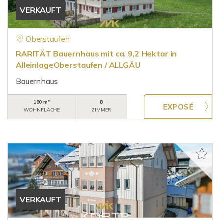
VERKAUFT
Oberstaufen
RARITÄT Bauernhaus mit ca. 9,2 Hektar in
AlleinlageOberstaufen / ALLGÄU
Bauernhaus
180 m²
8
WOHNFLÄCHE
ZIMMER
VERKAUFT