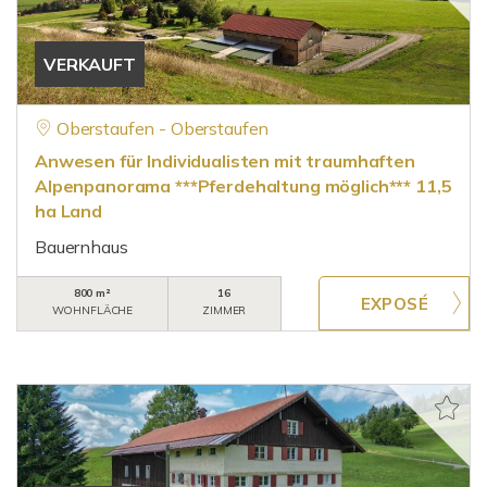
VERKAUFT
Oberstaufen - Oberstaufen
Anwesen für Individualisten mit traumhaften
Alpenpanorama ***Pferdehaltung möglich*** 11,5
ha Land
Bauernhaus
800 m²
16
WOHNFLÄCHE
ZIMMER