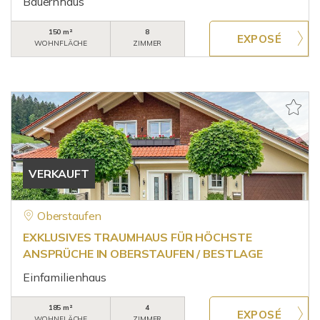
Bauernhaus
150 m²
8
WOHNFLÄCHE
ZIMMER
VERKAUFT
Oberstaufen
EXKLUSIVES TRAUMHAUS FÜR HÖCHSTE
ANSPRÜCHE IN OBERSTAUFEN / BESTLAGE
Einfamilienhaus
185 m²
4
WOHNFLÄCHE
ZIMMER