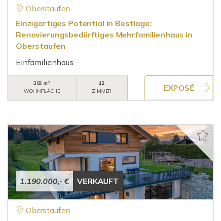
Oberstaufen
Einzigartiges Potential in Bestlage:
Renovierungsbedürftiges Mehrfamilienhaus in
Oberstaufen
Einfamilienhaus
303 m²
12
WOHNFLÄCHE
ZIMMER
1.190.000,- €
VERKAUFT
Oberstaufen