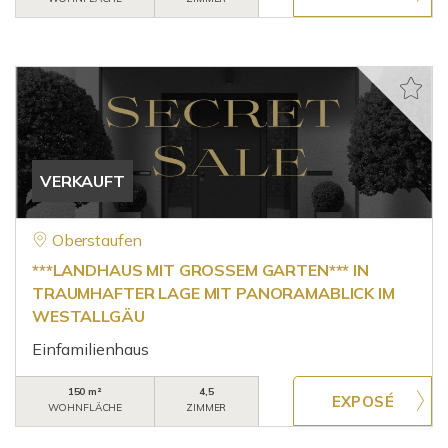
VERKAUFT
Oberstaufen
***LANDHAUS MIT GROSSEM GARTEN*** IN
TRAUMHAFTER LAGE MIT PANORAMABLICK IM
WESTALLGÄU
Einfamilienhaus
150 m²
4,5
WOHNFLÄCHE
ZIMMER