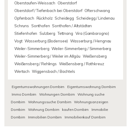
Oberstaufen-Weissach
Oberstdorf
Oberstdorf / Tiefenbach bei Oberstdorf
Ofterschwang
Opfenbach
Rückholz
Scheidegg
Scheidegg / Lindenau
Schruns
Sonthofen
Sonthofen / Altstädten
Stiefenhofen
Sulzberg
Tettnang
Vira (Gambarogno)
Vogt
Wasserburg (Bodensee)
Wasserburg / Hengnau
Weiler-Simmerberg
Weiler-Simmerberg / Simmerberg
Weiler-Simmerberg / Weiler im Allgäu
Weißensberg
Weißensberg / Rehlings
Weißensberg / Rothkreuz
Wertach
Wiggensbach / Bachtels
Eigentumswohnungen Dornbirn
Eigentumswohnung Dornbirn
Immo Dornbirn
Wohnungen Dornbirn
Wohnung suche
Dornbirn
Wohnungssuche Dornbirn
Wohnungsanzeigen
Dornbirn
Wohnung Dornbirn
kaufen Dornbirn
Immobilie
Dornbirn
Immobilien Dornbirn
Immobilienkauf Dornbirn