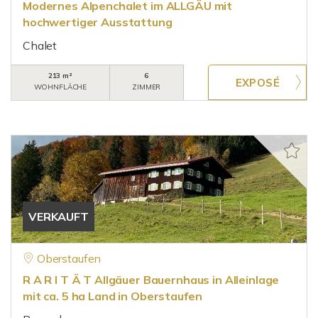
Modernes Alpenchalet im ALLGÄU mit
hochwertiger Ausstattung
Chalet
213 m²
6
WOHNFLÄCHE
ZIMMER
VERKAUFT
Oberstaufen
R A R I T Ä T Allgäuer Bauernhaus in Alleinlage
mit ca. 5 ha Land in Oberstaufen