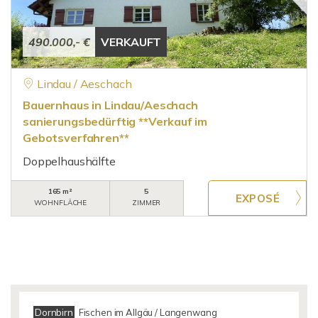
490.000,- €
VERKAUFT
Lindau / Aeschach
Bauernhaus in Lindau/Aeschach
sanierungsbedürftig **Verkauf im
Gebotsverfahren**
Doppelhaushälfte
165 m²
5
WOHNFLÄCHE
ZIMMER
Dornbirn
Fischen im Allgäu / Langenwang