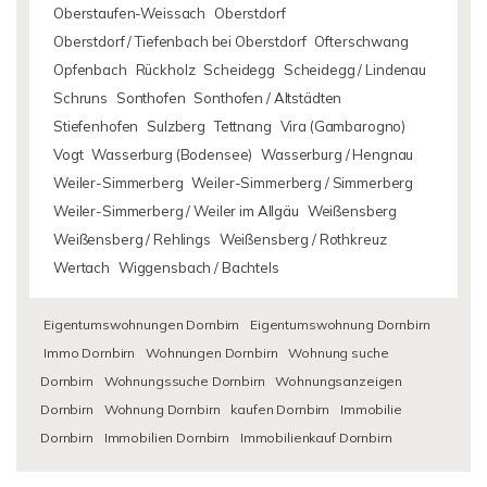
Oberstaufen-Weissach
Oberstdorf
Oberstdorf / Tiefenbach bei Oberstdorf
Ofterschwang
Opfenbach
Rückholz
Scheidegg
Scheidegg / Lindenau
Schruns
Sonthofen
Sonthofen / Altstädten
Stiefenhofen
Sulzberg
Tettnang
Vira (Gambarogno)
Vogt
Wasserburg (Bodensee)
Wasserburg / Hengnau
Weiler-Simmerberg
Weiler-Simmerberg / Simmerberg
Weiler-Simmerberg / Weiler im Allgäu
Weißensberg
Weißensberg / Rehlings
Weißensberg / Rothkreuz
Wertach
Wiggensbach / Bachtels
Eigentumswohnungen Dornbirn
Eigentumswohnung Dornbirn
Immo Dornbirn
Wohnungen Dornbirn
Wohnung suche
Dornbirn
Wohnungssuche Dornbirn
Wohnungsanzeigen
Dornbirn
Wohnung Dornbirn
kaufen Dornbirn
Immobilie
Dornbirn
Immobilien Dornbirn
Immobilienkauf Dornbirn