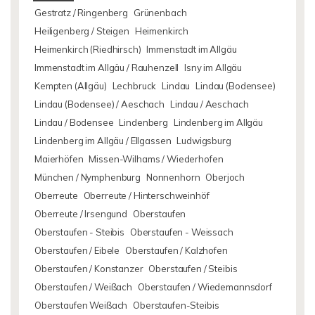
Gestratz / Ringenberg
Grünenbach
Heiligenberg / Steigen
Heimenkirch
Heimenkirch (Riedhirsch)
Immenstadt im Allgäu
Immenstadt im Allgäu / Rauhenzell
Isny im Allgäu
Kempten (Allgäu)
Lechbruck
Lindau
Lindau (Bodensee)
Lindau (Bodensee) / Aeschach
Lindau / Aeschach
Lindau / Bodensee
Lindenberg
Lindenberg im Allgäu
Lindenberg im Allgäu / Ellgassen
Ludwigsburg
Maierhöfen
Missen-Wilhams / Wiederhofen
München / Nymphenburg
Nonnenhorn
Oberjoch
Oberreute
Oberreute / Hinterschweinhöf
Oberreute / Irsengund
Oberstaufen
Oberstaufen - Steibis
Oberstaufen - Weissach
Oberstaufen / Eibele
Oberstaufen / Kalzhofen
Oberstaufen / Konstanzer
Oberstaufen / Steibis
Oberstaufen / Weißach
Oberstaufen / Wiedemannsdorf
Oberstaufen Weißach
Oberstaufen-Steibis