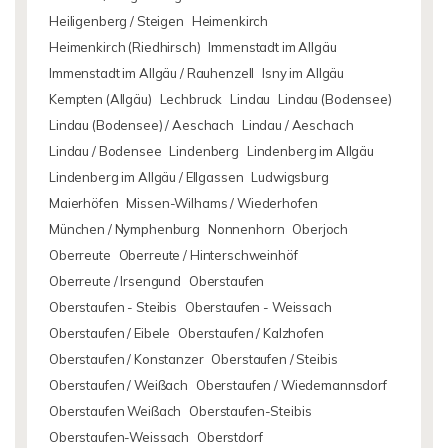
Heiligenberg / Steigen
Heimenkirch
Heimenkirch (Riedhirsch)
Immenstadt im Allgäu
Immenstadt im Allgäu / Rauhenzell
Isny im Allgäu
Kempten (Allgäu)
Lechbruck
Lindau
Lindau (Bodensee)
Lindau (Bodensee) / Aeschach
Lindau / Aeschach
Lindau / Bodensee
Lindenberg
Lindenberg im Allgäu
Lindenberg im Allgäu / Ellgassen
Ludwigsburg
Maierhöfen
Missen-Wilhams / Wiederhofen
München / Nymphenburg
Nonnenhorn
Oberjoch
Oberreute
Oberreute / Hinterschweinhöf
Oberreute / Irsengund
Oberstaufen
Oberstaufen - Steibis
Oberstaufen - Weissach
Oberstaufen / Eibele
Oberstaufen / Kalzhofen
Oberstaufen / Konstanzer
Oberstaufen / Steibis
Oberstaufen / Weißach
Oberstaufen / Wiedemannsdorf
Oberstaufen Weißach
Oberstaufen-Steibis
Oberstaufen-Weissach
Oberstdorf