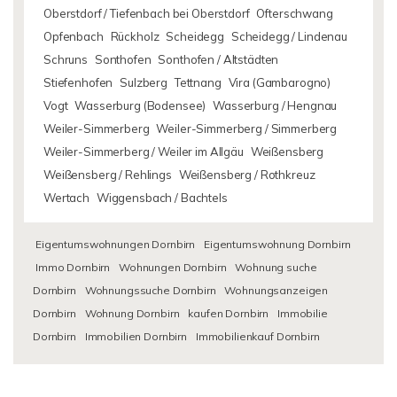
Oberstdorf / Tiefenbach bei Oberstdorf
Ofterschwang
Opfenbach
Rückholz
Scheidegg
Scheidegg / Lindenau
Schruns
Sonthofen
Sonthofen / Altstädten
Stiefenhofen
Sulzberg
Tettnang
Vira (Gambarogno)
Vogt
Wasserburg (Bodensee)
Wasserburg / Hengnau
Weiler-Simmerberg
Weiler-Simmerberg / Simmerberg
Weiler-Simmerberg / Weiler im Allgäu
Weißensberg
Weißensberg / Rehlings
Weißensberg / Rothkreuz
Wertach
Wiggensbach / Bachtels
Eigentumswohnungen Dornbirn
Eigentumswohnung Dornbirn
Immo Dornbirn
Wohnungen Dornbirn
Wohnung suche
Dornbirn
Wohnungssuche Dornbirn
Wohnungsanzeigen
Dornbirn
Wohnung Dornbirn
kaufen Dornbirn
Immobilie
Dornbirn
Immobilien Dornbirn
Immobilienkauf Dornbirn