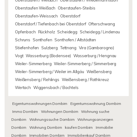
Oberstaufen / Weißach
Oberstaufen / Wiedemannsdorf
Oberstaufen Weißach
Oberstaufen-Steibis
Oberstaufen-Weissach
Oberstdorf
Oberstdorf / Tiefenbach bei Oberstdorf
Ofterschwang
Opfenbach
Rückholz
Scheidegg
Scheidegg / Lindenau
Schruns
Sonthofen
Sonthofen / Altstädten
Stiefenhofen
Sulzberg
Tettnang
Vira (Gambarogno)
Vogt
Wasserburg (Bodensee)
Wasserburg / Hengnau
Weiler-Simmerberg
Weiler-Simmerberg / Simmerberg
Weiler-Simmerberg / Weiler im Allgäu
Weißensberg
Weißensberg / Rehlings
Weißensberg / Rothkreuz
Wertach
Wiggensbach / Bachtels
Eigentumswohnungen Dornbirn
Eigentumswohnung Dornbirn
Immo Dornbirn
Wohnungen Dornbirn
Wohnung suche
Dornbirn
Wohnungssuche Dornbirn
Wohnungsanzeigen
Dornbirn
Wohnung Dornbirn
kaufen Dornbirn
Immobilie
Dornbirn
Immobilien Dornbirn
Immobilienkauf Dornbirn