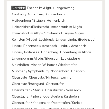
Dornbirn
Fischen im Allgäu / Langenwang
Gestratz / Ringenberg
Grünenbach
Heiligenberg / Steigen
Heimenkirch
Heimenkirch (Riedhirsch)
Immenstadt im Allgäu
Immenstadt im Allgäu / Rauhenzell
Isny im Allgäu
Kempten (Allgäu)
Lechbruck
Lindau
Lindau (Bodensee)
Lindau (Bodensee) / Aeschach
Lindau / Aeschach
Lindau / Bodensee
Lindenberg
Lindenberg im Allgäu
Lindenberg im Allgäu / Ellgassen
Ludwigsburg
Maierhöfen
Missen-Wilhams / Wiederhofen
München / Nymphenburg
Nonnenhorn
Oberjoch
Oberreute
Oberreute / Hinterschweinhöf
Oberreute / Irsengund
Oberstaufen
Oberstaufen - Steibis
Oberstaufen - Weissach
Oberstaufen / Eibele
Oberstaufen / Kalzhofen
Oberstaufen / Konstanzer
Oberstaufen / Steibis