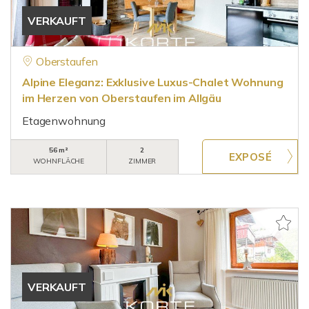
VERKAUFT
Oberstaufen
Alpine Eleganz: Exklusive Luxus-Chalet Wohnung
im Herzen von Oberstaufen im Allgäu
Etagenwohnung
56 m²
2
WOHNFLÄCHE
ZIMMER
VERKAUFT