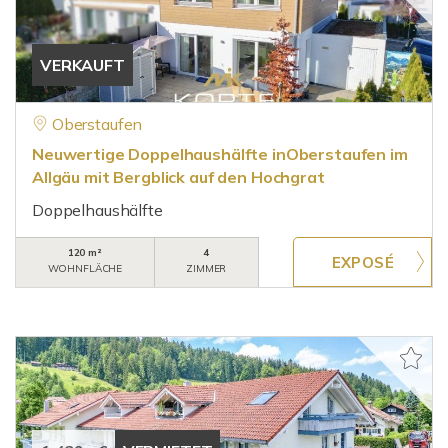
VERKAUFT
Oberstaufen
Neuwertige Doppelhaushälfte inOberstaufen im
Allgäu mit Bergblick auf den Hochgrat
Doppelhaushälfte
120 m²
4
WOHNFLÄCHE
ZIMMER