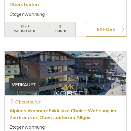
Oberstaufen
Etagenwohnung
64 m²
3
WOHNFLÄCHE
ZIMMER
VERKAUFT
Oberstaufen
Alpines Wohnen: Exklusive Chalet-Wohnung im
Zentrum von Oberstaufen im Allgäu
Etagenwohnung