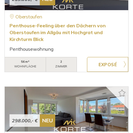
Oberstaufen
Penthouse-Feeling über den Dächern von
Oberstaufen im Allgäu mit Hochgrat und
Kirchturm Blick
Penthousewohnung
56 m²
2
WOHNFLÄCHE
ZIMMER
NEU
298.000,- €