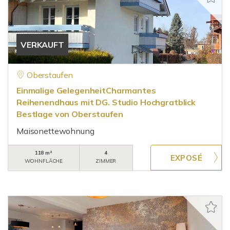
VERKAUFT
Oberstaufen
Einmalige GelegenheitCharmantes
Reihenendhaus mit DG. Studio Hochgratblick
Bestlage von Oberstaufen
Maisonettewohnung
118 m²
4
WOHNFLÄCHE
ZIMMER