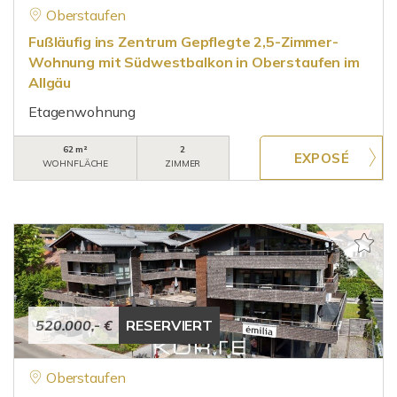
Oberstaufen
Fußläufig ins Zentrum Gepflegte 2,5-Zimmer-
Wohnung mit Südwestbalkon in Oberstaufen im
Allgäu
Etagenwohnung
62 m²
2
WOHNFLÄCHE
ZIMMER
520.000,- €
RESERVIERT
Oberstaufen