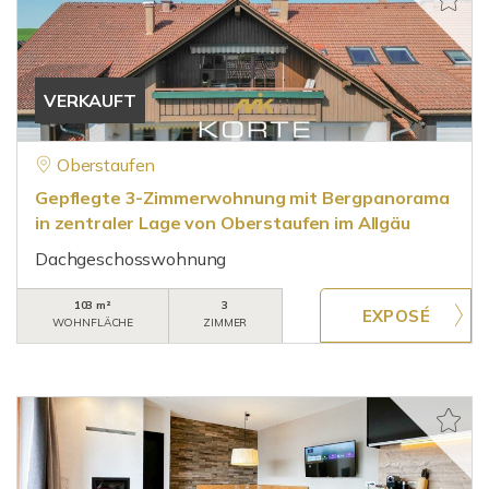
VERKAUFT
Oberstaufen
Gepflegte 3-Zimmerwohnung mit Bergpanorama
in zentraler Lage von Oberstaufen im Allgäu
Dachgeschosswohnung
103 m²
3
WOHNFLÄCHE
ZIMMER