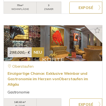
79 m²
3
WOHNFLÄCHE
ZIMMER
NEU
298.000,- €
Oberstaufen
Einzigartige Chance: Exklusive Weinbar und
Gastronomie im Herzen vonOberstaufen im
Allgäu
Gastronomie
143,62 m²
FLÄCHE