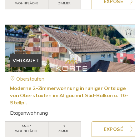
WOHNFLÄCHE
ZIMMER
VERKAUFT
Oberstaufen
Moderne 2-Zimmerwohnung in ruhiger Ortslage
von Oberstaufen im Allgäu mit Süd-Balkon u. TG-
Stellpl.
Etagenwohnung
55 m²
2
WOHNFLÄCHE
ZIMMER