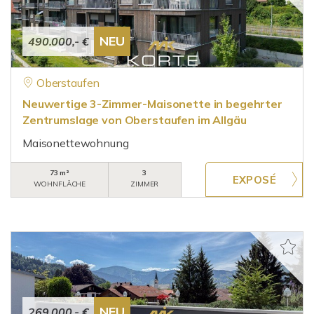
NEU
490.000,- €
Oberstaufen
Neuwertige 3-Zimmer-Maisonette in begehrter
Zentrumslage von Oberstaufen im Allgäu
Maisonettewohnung
73 m²
3
WOHNFLÄCHE
ZIMMER
NEU
269.000,- €