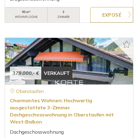
95 m²
3
WOHNFLÄCHE
ZIMMER
379.000,- €
VERKAUFT
Oberstaufen
Charmantes Wohnen: Hochwertig
ausgestattete 3-Zimmer
Dachgeschosswohnung in Oberstaufen mit
West-Balkon
Dachgeschosswohnung