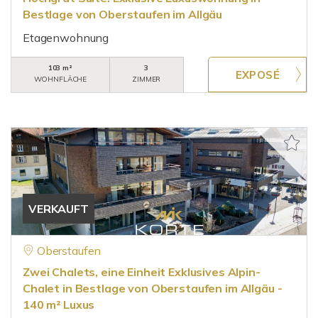
Bestlage von Oberstaufen im Allgäu
Etagenwohnung
103 m²
3
WOHNFLÄCHE
ZIMMER
VERKAUFT
Oberstaufen
Zwei Chalets, eine Einheit Exklusives Alpin-
Chalet in Bestlage von Oberstaufen im Allgäu -
140 m² Luxus