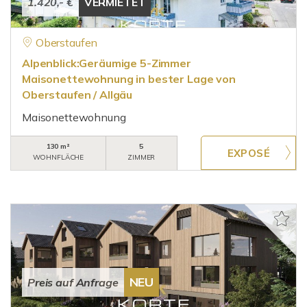
1.420,- €
VERMIETET
Oberstaufen
Alpenblick:Geräumige 5-Zimmer
Maisonettewohnung in bester Lage von
Oberstaufen / Allgäu
Maisonettewohnung
130 m²
5
WOHNFLÄCHE
ZIMMER
NEU
Preis auf Anfrage