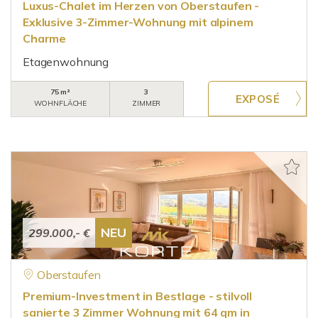
Luxus-Chalet im Herzen von Oberstaufen -
Exklusive 3-Zimmer-Wohnung mit alpinem
Charme
Etagenwohnung
75 m²
3
WOHNFLÄCHE
ZIMMER
NEU
299.000,- €
Oberstaufen
Premium-Investment in Bestlage - stilvoll
sanierte 3 Zimmer Wohnung mit 64 qm in