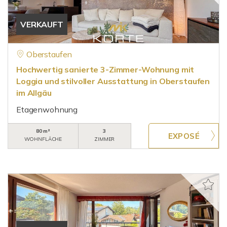
VERKAUFT
Oberstaufen
Hochwertig sanierte 3-Zimmer-Wohnung mit
Loggia und stilvoller Ausstattung in Oberstaufen
im Allgäu
Etagenwohnung
80 m²
3
WOHNFLÄCHE
ZIMMER