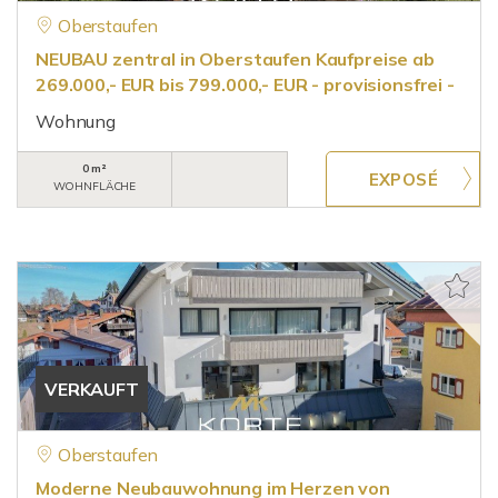
Oberstaufen
NEUBAU zentral in Oberstaufen Kaufpreise ab
269.000,- EUR bis 799.000,- EUR - provisionsfrei -
Wohnung
0 m²
WOHNFLÄCHE
VERKAUFT
Oberstaufen
Moderne Neubauwohnung im Herzen von