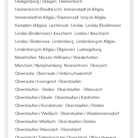
Heiligenberg / Steigen
Heimenkirch
Heimenkirch (Riedhirsch)
Immenstadt im Allgäu
Immenstadt im Allgäu / Rauhenzell
Isny im Allgäu
Kempten (Allgäu)
Lechbruck
Lindau
Lindau (Bodensee)
Lindau (Bodensee) / Aeschach
Lindau / Aeschach
Lindau / Bodensee
Lindenberg
Lindenberg im Allgäu
Lindenberg im Allgäu / Ellgassen
Ludwigsburg
Maierhöfen
Missen-Wilhams / Wiederhofen
München / Nymphenburg
Nonnenhorn
Oberjoch
Oberreute
Oberreute / Hinterschweinhöf
Oberreute / Irsengund
Oberstaufen
Oberstaufen - Steibis
Oberstaufen - Weissach
Oberstaufen / Eibele
Oberstaufen / Kalzhofen
Oberstaufen / Konstanzer
Oberstaufen / Steibis
Oberstaufen / Weißach
Oberstaufen / Wiedemannsdorf
Oberstaufen Weißach
Oberstaufen-Steibis
Oberstaufen-Weissach
Oberstdorf
Oberstdorf / Tiefenbach bei Oberstdorf
Ofterschwang