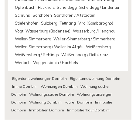
Opfenbach
Rückholz
Scheidegg
Scheidegg / Lindenau
Schruns
Sonthofen
Sonthofen / Altstädten
Stiefenhofen
Sulzberg
Tettnang
Vira (Gambarogno)
Vogt
Wasserburg (Bodensee)
Wasserburg / Hengnau
Weiler-Simmerberg
Weiler-Simmerberg / Simmerberg
Weiler-Simmerberg / Weiler im Allgäu
Weißensberg
Weißensberg / Rehlings
Weißensberg / Rothkreuz
Wertach
Wiggensbach / Bachtels
Eigentumswohnungen Dornbirn
Eigentumswohnung Dornbirn
Immo Dornbirn
Wohnungen Dornbirn
Wohnung suche
Dornbirn
Wohnungssuche Dornbirn
Wohnungsanzeigen
Dornbirn
Wohnung Dornbirn
kaufen Dornbirn
Immobilie
Dornbirn
Immobilien Dornbirn
Immobilienkauf Dornbirn