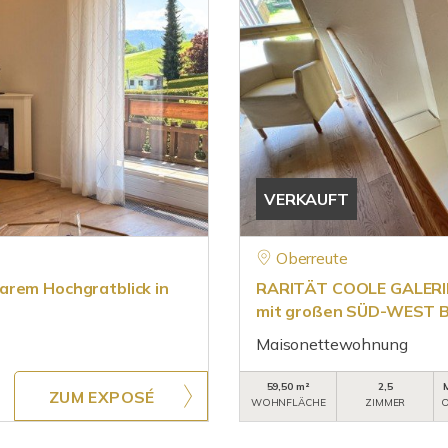
VERKAUFT
Oberreute
arem Hochgratblick in
RARITÄT COOLE GALERI
mit großen SÜD-WEST B
Maisonettewohnung
59,50 m²
2,5
ZUM EXPOSÉ
WOHNFLÄCHE
ZIMMER
O