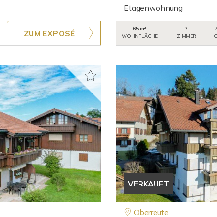
Etagenwohnung
65 m²
2
ZUM EXPOSÉ
WOHNFLÄCHE
ZIMMER
O
VERKAUFT
Oberreute