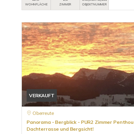
WOHNFLÄCHE
ZIMMER
OBJEKTNUMMER
VERKAUFT
Oberreute
Panorama - Bergblick - PUR2 Zimmer Pentho
Dachterrasse und Bergsicht!