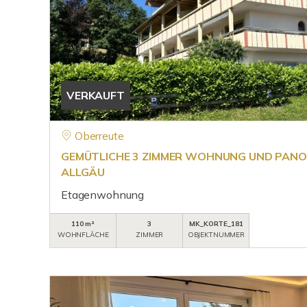
VERKAUFT
Oberreute
GEMÜTLICHE 3 ZIMMER WOHNUNG UND PANO
ALLGÄU
Etagenwohnung
110 m²
3
MK_KORTE_181
WOHNFLÄCHE
ZIMMER
OBJEKTNUMMER