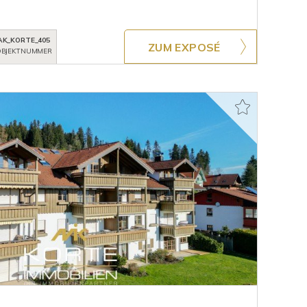
AK_KORTE_405
ZUM EXPOSÉ
BJEKTNUMMER