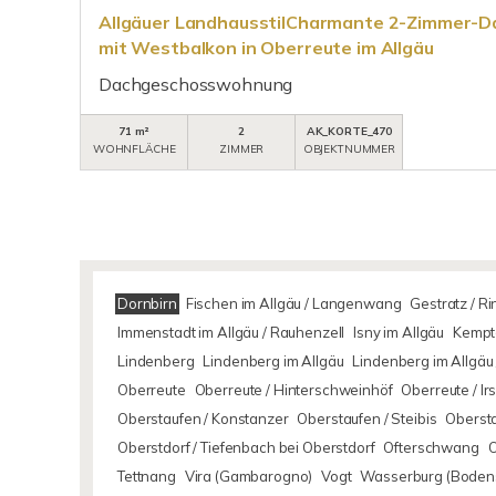
Allgäuer LandhausstilCharmante 2-Zimmer-
mit Westbalkon in Oberreute im Allgäu
Dachgeschosswohnung
71 m²
2
AK_KORTE_470
WOHNFLÄCHE
ZIMMER
OBJEKTNUMMER
Dornbirn
Fischen im Allgäu / Langenwang
Gestratz / R
Immenstadt im Allgäu / Rauhenzell
Isny im Allgäu
Kempte
Lindenberg
Lindenberg im Allgäu
Lindenberg im Allgäu 
Oberreute
Oberreute / Hinterschweinhöf
Oberreute / I
Oberstaufen / Konstanzer
Oberstaufen / Steibis
Oberst
Oberstdorf / Tiefenbach bei Oberstdorf
Ofterschwang
Tettnang
Vira (Gambarogno)
Vogt
Wasserburg (Boden