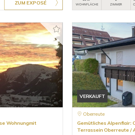
ZUM EXPOSÉ
WOHNFLÄCHE
ZIMMER
O
VERKAUFT
Oberreute
use Wohnungmit
Gemütliches Alpenflair
Terrassein Oberreute / 