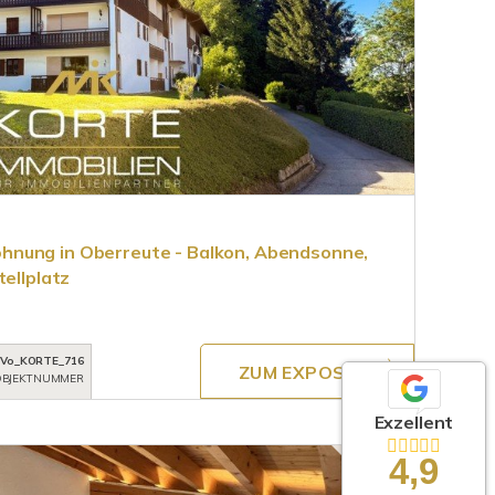
nung in Oberreute - Balkon, Abendsonne,
tellplatz
Vo_KORTE_716
ZUM EXPOSÉ
BJEKTNUMMER
Exzellent
4,9