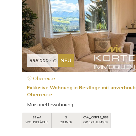
NEU
398.000,- €
Oberreute
Exklusive Wohnung in Bestlage mit unverbaub
Oberreute
Maisonettewohnung
88 m²
3
CVo_KORTE_558
WOHNFLÄCHE
ZIMMER
OBJEKTNUMMER