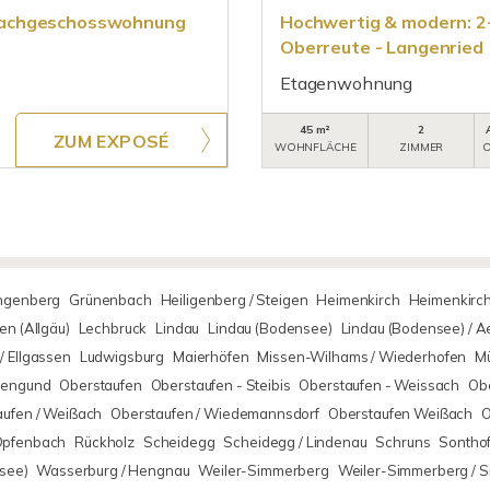
Dachgeschosswohnung
Hochwertig & modern: 
Oberreute - Langenried
Etagenwohnung
45 m²
2
ZUM EXPOSÉ
WOHNFLÄCHE
ZIMMER
O
ingenberg
Grünenbach
Heiligenberg / Steigen
Heimenkirch
Heimenkirch
n (Allgäu)
Lechbruck
Lindau
Lindau (Bodensee)
Lindau (Bodensee) / 
/ Ellgassen
Ludwigsburg
Maierhöfen
Missen-Wilhams / Wiederhofen
M
rsengund
Oberstaufen
Oberstaufen - Steibis
Oberstaufen - Weissach
Obe
aufen / Weißach
Oberstaufen / Wiedemannsdorf
Oberstaufen Weißach
O
Opfenbach
Rückholz
Scheidegg
Scheidegg / Lindenau
Schruns
Sontho
see)
Wasserburg / Hengnau
Weiler-Simmerberg
Weiler-Simmerberg / 