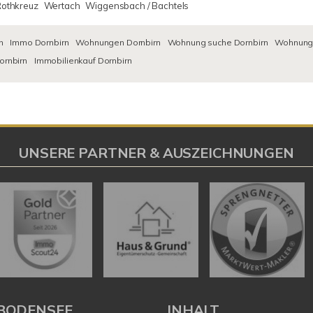
Rothkreuz
Wertach
Wiggensbach / Bachtels
n
Immo Dornbirn
Wohnungen Dornbirn
Wohnung suche Dornbirn
Wohnungs
ornbirn
Immobilienkauf Dornbirn
UNSERE PARTNER & AUSZEICHNUNGEN
BODENSEE
INHALT