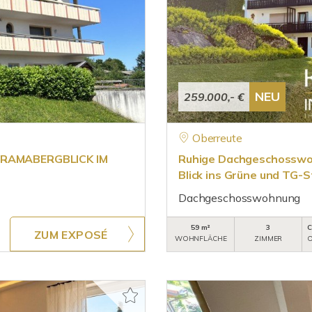
NEU
259.000,- €
Oberreute
RAMABERGBLICK IM
Ruhige Dachgeschosswoh
Blick ins Grüne und TG-S
Dachgeschosswohnung
59 m²
3
C
ZUM EXPOSÉ
WOHNFLÄCHE
ZIMMER
O