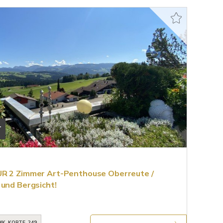
T
UR 2 Zimmer Art-Penthouse Oberreute /
 und Bergsicht!
MK_KORTE_249