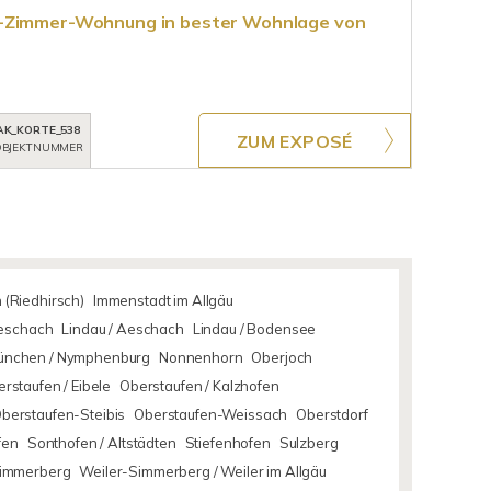
2-Zimmer-Wohnung in bester Wohnlage von
AK_KORTE_538
ZUM EXPOSÉ
BJEKTNUMMER
 (Riedhirsch)
Immenstadt im Allgäu
Aeschach
Lindau / Aeschach
Lindau / Bodensee
ünchen / Nymphenburg
Nonnenhorn
Oberjoch
rstaufen / Eibele
Oberstaufen / Kalzhofen
berstaufen-Steibis
Oberstaufen-Weissach
Oberstdorf
fen
Sonthofen / Altstädten
Stiefenhofen
Sulzberg
Simmerberg
Weiler-Simmerberg / Weiler im Allgäu