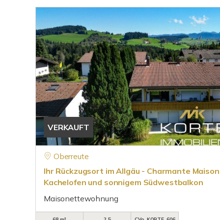
VERKAUFT
Oberreute
Ihr Rückzugsort im Allgäu - Charmante Mais
Kachelofen und sonnigem Südwestbalkon
Maisonettewohnung
68 m²
2,5
CVo_KORTE_606