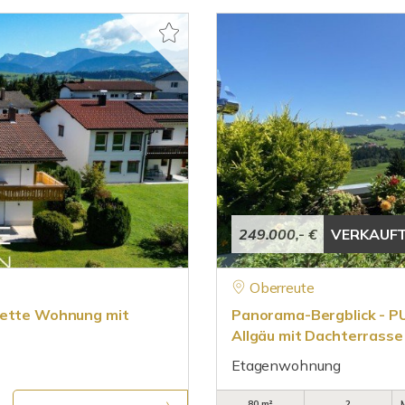
249.000,- €
VERKAUF
Oberreute
onette Wohnung mit
Panorama-Bergblick - P
Allgäu mit Dachterrasse
Etagenwohnung
80 m²
2