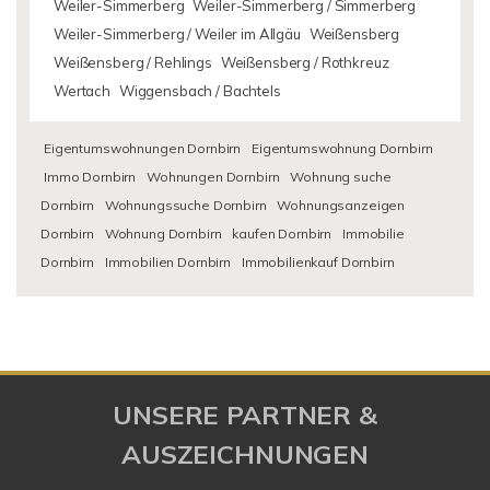
Weiler-Simmerberg
Weiler-Simmerberg / Simmerberg
Weiler-Simmerberg / Weiler im Allgäu
Weißensberg
Weißensberg / Rehlings
Weißensberg / Rothkreuz
Wertach
Wiggensbach / Bachtels
Eigentumswohnungen Dornbirn
Eigentumswohnung Dornbirn
Immo Dornbirn
Wohnungen Dornbirn
Wohnung suche
Dornbirn
Wohnungssuche Dornbirn
Wohnungsanzeigen
Dornbirn
Wohnung Dornbirn
kaufen Dornbirn
Immobilie
Dornbirn
Immobilien Dornbirn
Immobilienkauf Dornbirn
UNSERE PARTNER &
AUSZEICHNUNGEN