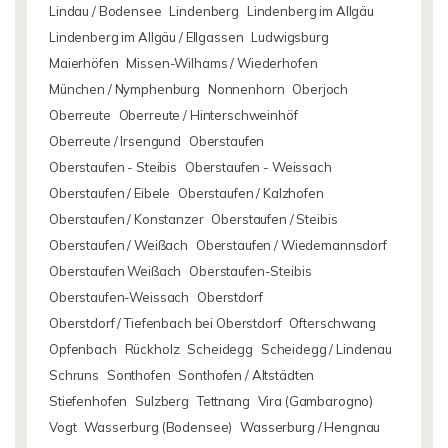
Lindau / Bodensee
Lindenberg
Lindenberg im Allgäu
Lindenberg im Allgäu / Ellgassen
Ludwigsburg
Maierhöfen
Missen-Wilhams / Wiederhofen
München / Nymphenburg
Nonnenhorn
Oberjoch
Oberreute
Oberreute / Hinterschweinhöf
Oberreute / Irsengund
Oberstaufen
Oberstaufen - Steibis
Oberstaufen - Weissach
Oberstaufen / Eibele
Oberstaufen / Kalzhofen
Oberstaufen / Konstanzer
Oberstaufen / Steibis
Oberstaufen / Weißach
Oberstaufen / Wiedemannsdorf
Oberstaufen Weißach
Oberstaufen-Steibis
Oberstaufen-Weissach
Oberstdorf
Oberstdorf / Tiefenbach bei Oberstdorf
Ofterschwang
Opfenbach
Rückholz
Scheidegg
Scheidegg / Lindenau
Schruns
Sonthofen
Sonthofen / Altstädten
Stiefenhofen
Sulzberg
Tettnang
Vira (Gambarogno)
Vogt
Wasserburg (Bodensee)
Wasserburg / Hengnau