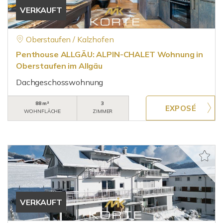
VERKAUFT
Oberstaufen / Kalzhofen
Penthouse ALLGÄU: ALPIN-CHALET Wohnung in
Oberstaufen im Allgäu
Dachgeschosswohnung
88 m²
3
WOHNFLÄCHE
ZIMMER
VERKAUFT