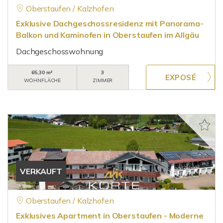
Oberstaufen / Kalzhofen
Exklusive Dachgeschossresidenz mit Panorama-
Balkon und Kaminofen in Oberstaufen im Allgäu
Dachgeschosswohnung
65,30 m²
3
WOHNFLÄCHE
ZIMMER
VERKAUFT
Oberstaufen / Kalzhofen
Exklusives Apartment in Oberstaufen - Moderne