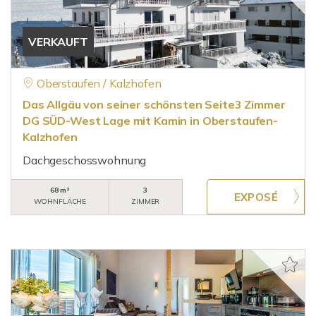
VERKAUFT
Oberstaufen / Kalzhofen
Das Allgäu von seiner schönsten Seite3 Zimmer
DG SÜD-West Lage mit Kamin in Oberstaufen-
Kalzhofen
Dachgeschosswohnung
68 m²
3
WOHNFLÄCHE
ZIMMER