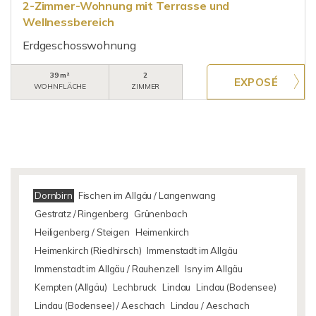
2-Zimmer-Wohnung mit Terrasse und
Wellnessbereich
Erdgeschosswohnung
39 m²
2
WOHNFLÄCHE
ZIMMER
Dornbirn
Fischen im Allgäu / Langenwang
Gestratz / Ringenberg
Grünenbach
Heiligenberg / Steigen
Heimenkirch
Heimenkirch (Riedhirsch)
Immenstadt im Allgäu
Immenstadt im Allgäu / Rauhenzell
Isny im Allgäu
Kempten (Allgäu)
Lechbruck
Lindau
Lindau (Bodensee)
Lindau (Bodensee) / Aeschach
Lindau / Aeschach