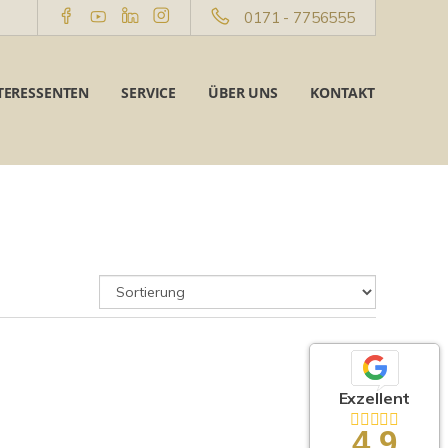
0171 - 7756555
TERESSENTEN
SERVICE
ÜBER UNS
KONTAKT
Exzellent
4,9