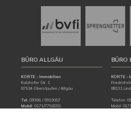
BÜRO ALLGÄU
BÜRO 
KORTE - Immobilien
KORTE - I
Kalzhofer Str. 1
Friedrichs
87534 Oberstaufen / Allgäu
88131 Lin
Tel.
08386 / 9919007
Telefon:
0
Mobil:
0171/7756555
Mobil:
017
E-Mail:
info@korteimmobilien.de
E-Mail:
in
Web:
www.korteimmobilien.de
Web:
www.