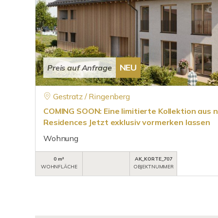
NEU
Preis auf Anfrage
Gestratz / Ringenberg
COMING SOON: Eine limitierte Kollektion aus n
Residences Jetzt exklusiv vormerken lassen
Wohnung
0 m²
AK_KORTE_707
WOHNFLÄCHE
OBJEKTNUMMER