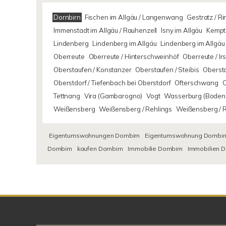
Dornbirn
Fischen im Allgäu / Langenwang
Gestratz / R
Immenstadt im Allgäu / Rauhenzell
Isny im Allgäu
Kempte
Lindenberg
Lindenberg im Allgäu
Lindenberg im Allgäu 
Oberreute
Oberreute / Hinterschweinhöf
Oberreute / I
Oberstaufen / Konstanzer
Oberstaufen / Steibis
Oberst
Oberstdorf / Tiefenbach bei Oberstdorf
Ofterschwang
Tettnang
Vira (Gambarogno)
Vogt
Wasserburg (Boden
Weißensberg
Weißensberg / Rehlings
Weißensberg / 
Eigentumswohnungen Dornbirn
Eigentumswohnung Dornbir
Dornbirn
kaufen Dornbirn
Immobilie Dornbirn
Immobilien D