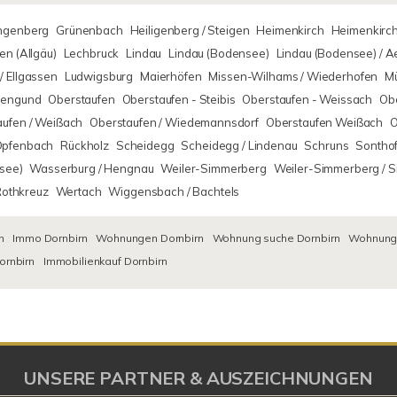
ingenberg
Grünenbach
Heiligenberg / Steigen
Heimenkirch
Heimenkirch
n (Allgäu)
Lechbruck
Lindau
Lindau (Bodensee)
Lindau (Bodensee) / 
/ Ellgassen
Ludwigsburg
Maierhöfen
Missen-Wilhams / Wiederhofen
M
rsengund
Oberstaufen
Oberstaufen - Steibis
Oberstaufen - Weissach
Obe
aufen / Weißach
Oberstaufen / Wiedemannsdorf
Oberstaufen Weißach
O
Opfenbach
Rückholz
Scheidegg
Scheidegg / Lindenau
Schruns
Sontho
see)
Wasserburg / Hengnau
Weiler-Simmerberg
Weiler-Simmerberg / 
Rothkreuz
Wertach
Wiggensbach / Bachtels
n
Immo Dornbirn
Wohnungen Dornbirn
Wohnung suche Dornbirn
Wohnungs
ornbirn
Immobilienkauf Dornbirn
UNSERE PARTNER & AUSZEICHNUNGEN