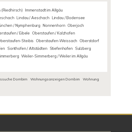
 (Riedhirsch)
Immenstadt im Allgäu
Aeschach
Lindau / Aeschach
Lindau / Bodensee
ünchen / Nymphenburg
Nonnenhorn
Oberjoch
rstaufen / Eibele
Oberstaufen / Kalzhofen
berstaufen-Steibis
Oberstaufen-Weissach
Oberstdorf
fen
Sonthofen / Altstädten
Stiefenhofen
Sulzberg
Simmerberg
Weiler-Simmerberg / Weiler im Allgäu
suche Dornbirn
Wohnungsanzeigen Dornbirn
Wohnung