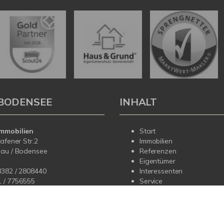
BODENSEE
INHALT
mmobilien
Start
hafener Str.2
Immobilien
dau / Bodensee
Referenzen
Eigentümer
8382 / 2808440
Interessenten
1 /
7756555
Service
Über uns
fo@korteimmobilien.de
Kontakt
korteimmobilien.de