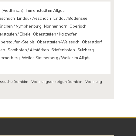
 (Riedhirsch)
Immenstadt im Allgäu
Aeschach
Lindau / Aeschach
Lindau / Bodensee
ünchen / Nymphenburg
Nonnenhorn
Oberjoch
rstaufen / Eibele
Oberstaufen / Kalzhofen
berstaufen-Steibis
Oberstaufen-Weissach
Oberstdorf
fen
Sonthofen / Altstädten
Stiefenhofen
Sulzberg
Simmerberg
Weiler-Simmerberg / Weiler im Allgäu
suche Dornbirn
Wohnungsanzeigen Dornbirn
Wohnung