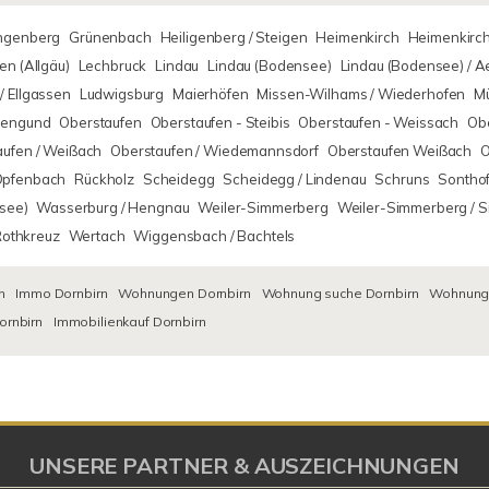
ingenberg
Grünenbach
Heiligenberg / Steigen
Heimenkirch
Heimenkirch
n (Allgäu)
Lechbruck
Lindau
Lindau (Bodensee)
Lindau (Bodensee) / 
/ Ellgassen
Ludwigsburg
Maierhöfen
Missen-Wilhams / Wiederhofen
M
rsengund
Oberstaufen
Oberstaufen - Steibis
Oberstaufen - Weissach
Obe
aufen / Weißach
Oberstaufen / Wiedemannsdorf
Oberstaufen Weißach
O
Opfenbach
Rückholz
Scheidegg
Scheidegg / Lindenau
Schruns
Sontho
see)
Wasserburg / Hengnau
Weiler-Simmerberg
Weiler-Simmerberg / 
Rothkreuz
Wertach
Wiggensbach / Bachtels
n
Immo Dornbirn
Wohnungen Dornbirn
Wohnung suche Dornbirn
Wohnungs
ornbirn
Immobilienkauf Dornbirn
UNSERE PARTNER & AUSZEICHNUNGEN