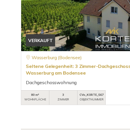
VERKAUFT
Wasserburg (Bodensee)
Seltene Gelegenheit: 3 Zimmer-Dachgeschos
Wasserburg am Bodensee
Dachgeschosswohnung
80 m²
3
CVo_KORTE_567
WOHNFLÄCHE
ZIMMER
OBJEKTNUMMER