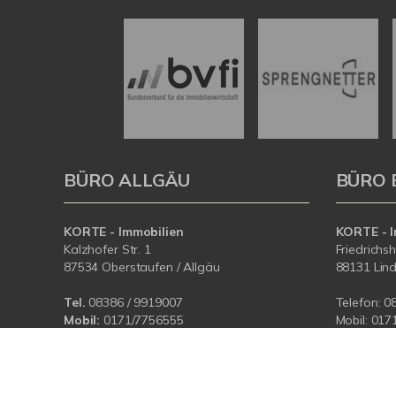
BÜRO ALLGÄU
BÜRO 
KORTE - Immobilien
KORTE - I
Kalzhofer Str. 1
Friedrichs
87534 Oberstaufen / Allgäu
88131 Lin
Tel.
08386 / 9919007
Telefon:
0
Mobil:
0171/7756555
Mobil:
017
E-Mail:
info@korteimmobilien.de
E-Mail:
in
Web:
www.korteimmobilien.de
Web:
www.