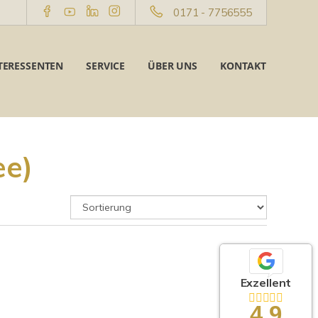
0171 - 7756555
TERESSENTEN
SERVICE
ÜBER UNS
KONTAKT
e)
Exzellent
4,9