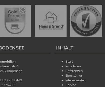
BODENSEE
INHALT
mmobilien
Start
hafener Str.2
Immobilien
dau / Bodensee
Referenzen
Eigentümer
8382 / 2808440
Interessenten
1 /
7756555
Service
Über uns
fo@korteimmobilien.de
Kontakt
korteimmobilien.de