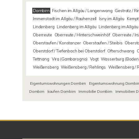
Dornbirn
Fischen im Allgäu / Langenwang
Gestratz / R
Immenstadt im Allgäu / Rauhenzell
Isny im Allgäu
Kempte
Lindenberg
Lindenberg im Allgäu
Lindenberg im Allgäu 
Oberreute
Oberreute / Hinterschweinhöf
Oberreute / I
Oberstaufen / Konstanzer
Oberstaufen / Steibis
Oberst
Oberstdorf / Tiefenbach bei Oberstdorf
Ofterschwang
Tettnang
Vira (Gambarogno)
Vogt
Wasserburg (Boden
Weißensberg
Weißensberg / Rehlings
Weißensberg / 
Eigentumswohnungen Dornbirn
Eigentumswohnung Dornbir
Dornbirn
kaufen Dornbirn
Immobilie Dornbirn
Immobilien D