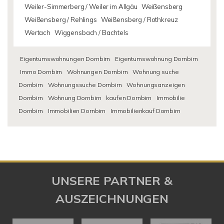
Weiler-Simmerberg / Weiler im Allgäu
Weißensberg
Weißensberg / Rehlings
Weißensberg / Rothkreuz
Wertach
Wiggensbach / Bachtels
Eigentumswohnungen Dornbirn
Eigentumswohnung Dornbirn
Immo Dornbirn
Wohnungen Dornbirn
Wohnung suche
Dornbirn
Wohnungssuche Dornbirn
Wohnungsanzeigen
Dornbirn
Wohnung Dornbirn
kaufen Dornbirn
Immobilie
Dornbirn
Immobilien Dornbirn
Immobilienkauf Dornbirn
UNSERE PARTNER &
AUSZEICHNUNGEN