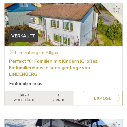
VERKAUFT
Lindenberg im Allgäu
Perfekt für Familien mit Kindern !Großes
Einfamilienhaus in sonniger Lage von
LINDENBERG
Einfamilienhaus
161 m²
6
WOHNFLÄCHE
ZIMMER