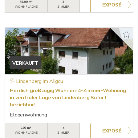
78,90 m²
3
WOHNFLÄCHE
ZIMMER
VERKAUFT
Lindenberg im Allgäu
Herrlich großzügig Wohnen! 4-Zimmer-Wohnung
in zentraler Lage von Lindenberg Sofort
beziehbar!
Etagenwohnung
105 m²
4
WOHNFLÄCHE
ZIMMER