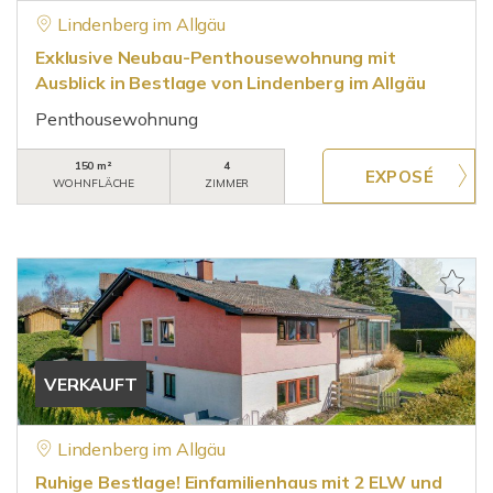
Lindenberg im Allgäu
Exklusive Neubau-Penthousewohnung mit
Ausblick in Bestlage von Lindenberg im Allgäu
Penthousewohnung
150 m²
4
WOHNFLÄCHE
ZIMMER
VERKAUFT
Lindenberg im Allgäu
Ruhige Bestlage! Einfamilienhaus mit 2 ELW und