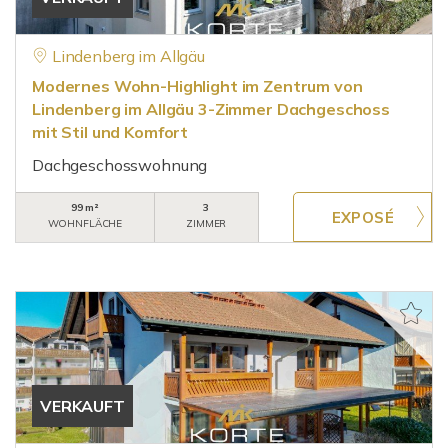
Lindenberg im Allgäu
Modernes Wohn-Highlight im Zentrum von
Lindenberg im Allgäu 3-Zimmer Dachgeschoss
mit Stil und Komfort
Dachgeschosswohnung
99 m²
3
WOHNFLÄCHE
ZIMMER
VERKAUFT