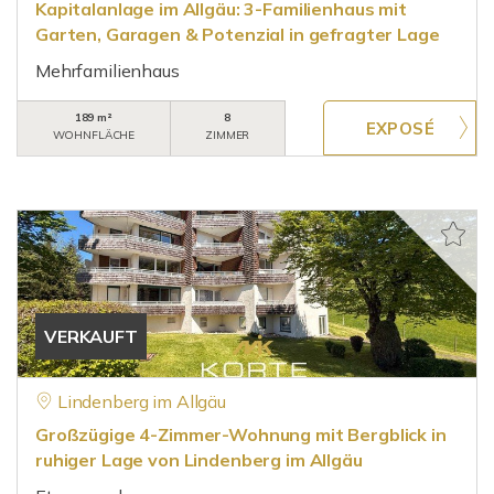
Kapitalanlage im Allgäu: 3-Familienhaus mit
Garten, Garagen & Potenzial in gefragter Lage
Mehrfamilienhaus
189 m²
8
WOHNFLÄCHE
ZIMMER
VERKAUFT
Lindenberg im Allgäu
Großzügige 4-Zimmer-Wohnung mit Bergblick in
ruhiger Lage von Lindenberg im Allgäu