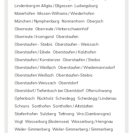
Lindenberg im Allgäu / Ellgassen
Ludwigsburg
Maierhöfen
Missen-Wilhams / Wiederhofen
München / Nymphenburg
Nonnenhorn
Oberjoch
Oberreute
Oberreute / Hinterschweinhöf
Oberreute / Irsengund
Oberstaufen
Oberstaufen - Steibis
Oberstaufen - Weissach
Oberstaufen / Eibele
Oberstaufen / Kalzhofen
Oberstaufen / Konstanzer
Oberstaufen / Steibis
Oberstaufen / Weißach
Oberstaufen / Wiedemannsdorf
Oberstaufen Weißach
Oberstaufen-Steibis
Oberstaufen-Weissach
Oberstdorf
Oberstdorf / Tiefenbach bei Oberstdorf
Ofterschwang
Opfenbach
Rückholz
Scheidegg
Scheidegg / Lindenau
Schruns
Sonthofen
Sonthofen / Altstädten
Stiefenhofen
Sulzberg
Tettnang
Vira (Gambarogno)
Vogt
Wasserburg (Bodensee)
Wasserburg / Hengnau
Weiler-Simmerberg
Weiler-Simmerberg / Simmerberg