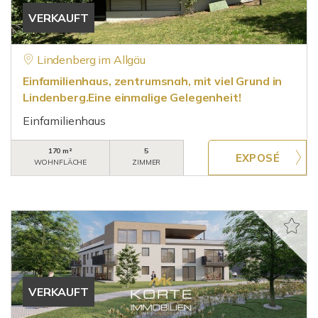
VERKAUFT
Lindenberg im Allgäu
Einfamilienhaus, zentrumsnah, mit viel Grund in
Lindenberg.Eine einmalige Gelegenheit!
Einfamilienhaus
170 m²
5
WOHNFLÄCHE
ZIMMER
VERKAUFT