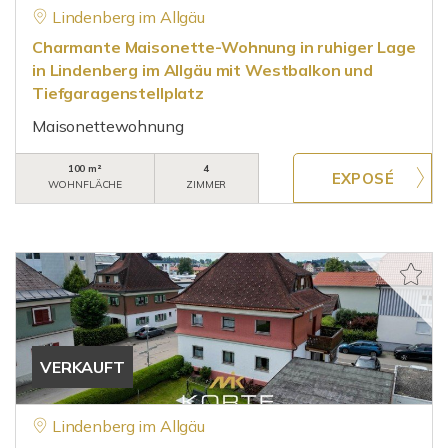
Lindenberg im Allgäu
Charmante Maisonette-Wohnung in ruhiger Lage
in Lindenberg im Allgäu mit Westbalkon und
Tiefgaragenstellplatz
Maisonettewohnung
100 m²
4
WOHNFLÄCHE
ZIMMER
VERKAUFT
Lindenberg im Allgäu