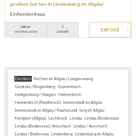
großem Garten in Lindenberg im Allgäu!
Einfamilienhaus
269 m²
7
WOHNFLÄCHE
ZIMMER
Dornbirn
Fischen im Allgäu / Langenwang
Gestratz / Ringenberg
Grünenbach
Heiligenberg / Steigen
Heimenkirch
Heimenkirch (Riedhirsch)
Immenstadt im Allgäu
Immenstadt im Allgäu / Rauhenzell
Isny im Allgäu
Kempten (Allgäu)
Lechbruck
Lindau
Lindau (Bodensee)
Lindau (Bodensee) / Aeschach
Lindau / Aeschach
Lindau / Bodensee
Lindenberg
Lindenberg im Allgäu