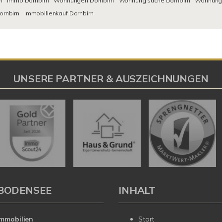
n
Immo Dornbirn
Wohnungen Dornbirn
Wohnung suche Dornbirn
Wohnungs
ornbirn
Immobilienkauf Dornbirn
UNSERE PARTNER & AUSZEICHNUNGEN
BODENSEE
INHALT
mmobilien
Start