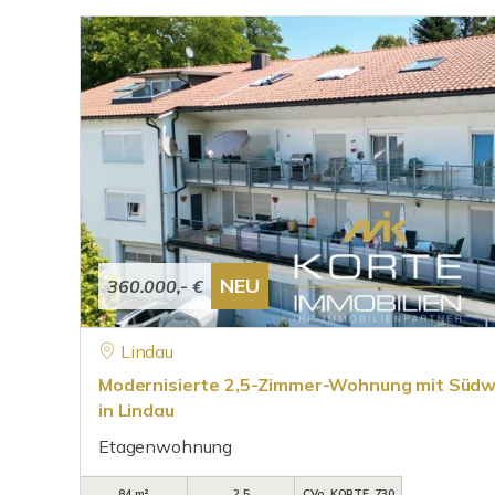
NEU
360.000,- €
Lindau
Modernisierte 2,5-Zimmer-Wohnung mit Südwe
in Lindau
Etagenwohnung
84 m²
2,5
CVo_KORTE_730