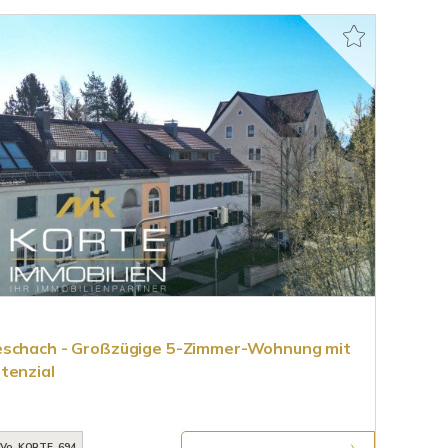
eschach - Großzügige 5-Zimmer-Wohnung mit
tenzial
Vo_KORTE_694