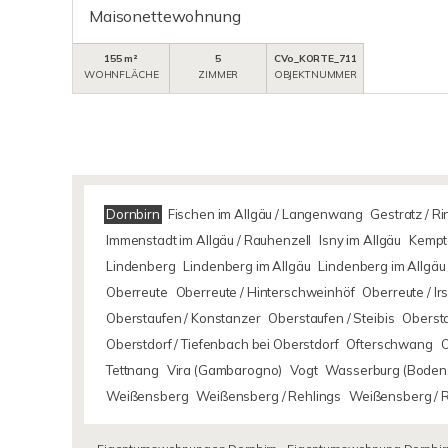
Maisonettewohnung
155 m²
5
CVo_KORTE_711
WOHNFLÄCHE
ZIMMER
OBJEKTNUMMER
Dornbirn
Fischen im Allgäu / Langenwang
Gestratz / R
Immenstadt im Allgäu / Rauhenzell
Isny im Allgäu
Kempte
Lindenberg
Lindenberg im Allgäu
Lindenberg im Allgäu 
Oberreute
Oberreute / Hinterschweinhöf
Oberreute / I
Oberstaufen / Konstanzer
Oberstaufen / Steibis
Oberst
Oberstdorf / Tiefenbach bei Oberstdorf
Ofterschwang
Tettnang
Vira (Gambarogno)
Vogt
Wasserburg (Boden
Weißensberg
Weißensberg / Rehlings
Weißensberg / 