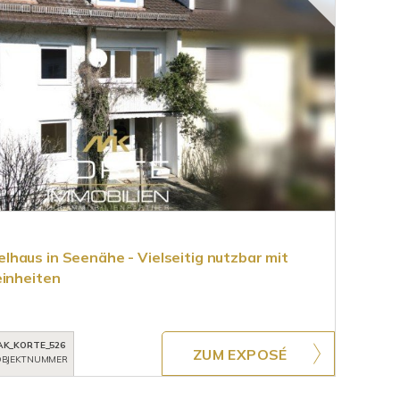
haus in Seenähe - Vielseitig nutzbar mit
einheiten
AK_KORTE_526
ZUM EXPOSÉ
BJEKTNUMMER