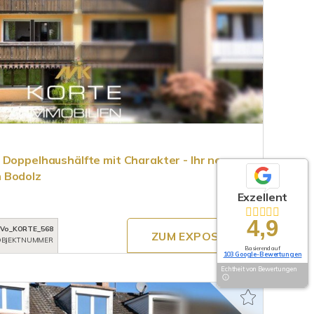
 Doppelhaushälfte mit Charakter - Ihr neues
 Bodolz
Exzellent
4,9
Vo_KORTE_568
ZUM EXPOSÉ
BJEKTNUMMER
Basierend auf
103 Google-Bewertungen
Echtheit von Bewertungen