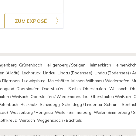
ZUM EXPOSÉ
ingenberg
Grünenbach
Heiligenberg / Steigen
Heimenkirch
Heimenkirch
n (Allgäu)
Lechbruck
Lindau
Lindau (Bodensee)
Lindau (Bodensee) / 
/ Ellgassen
Ludwigsburg
Maierhöfen
Missen-Wilhams / Wiederhofen
M
rsengund
Oberstaufen
Oberstaufen - Steibis
Oberstaufen - Weissach
Obe
aufen / Weißach
Oberstaufen / Wiedemannsdorf
Oberstaufen Weißach
O
Opfenbach
Rückholz
Scheidegg
Scheidegg / Lindenau
Schruns
Sontho
see)
Wasserburg / Hengnau
Weiler-Simmerberg
Weiler-Simmerberg / 
Rothkreuz
Wertach
Wiggensbach / Bachtels