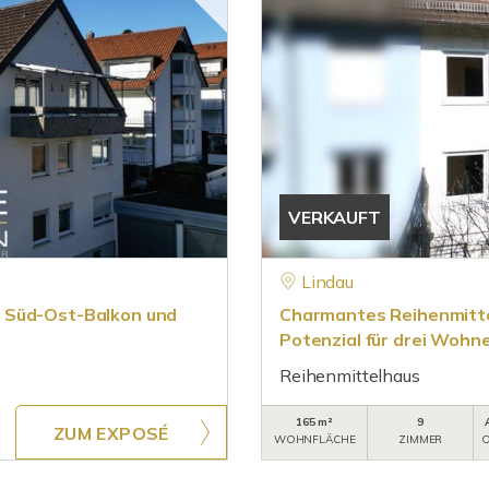
VERKAUFT
Lindau
 Süd-Ost-Balkon und
Charmantes Reihenmittel
Potenzial für drei Wohn
Reihenmittelhaus
165 m²
9
ZUM EXPOSÉ
WOHNFLÄCHE
ZIMMER
O