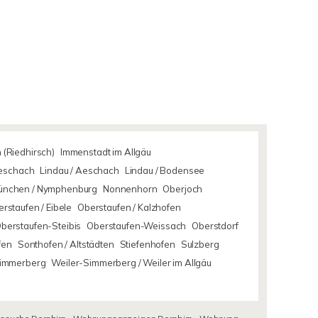
 (Riedhirsch)
Immenstadt im Allgäu
Aeschach
Lindau / Aeschach
Lindau / Bodensee
ünchen / Nymphenburg
Nonnenhorn
Oberjoch
rstaufen / Eibele
Oberstaufen / Kalzhofen
berstaufen-Steibis
Oberstaufen-Weissach
Oberstdorf
fen
Sonthofen / Altstädten
Stiefenhofen
Sulzberg
Simmerberg
Weiler-Simmerberg / Weiler im Allgäu