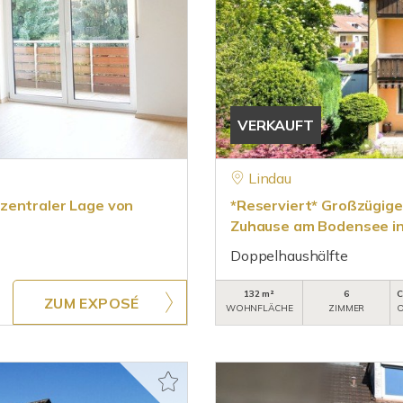
VERKAUFT
Lindau
zentraler Lage von
*Reserviert* Großzügige
Zuhause am Bodensee in
Doppelhaushälfte
132 m²
6
C
ZUM EXPOSÉ
WOHNFLÄCHE
ZIMMER
O