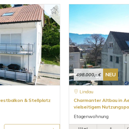
NEU
498.000,- €
Lindau
stbalkon & Stellplatz
Charmanter Altbau in A
vielseitigem Nutzungspo
Etagenwohnung
121 m²
5
C