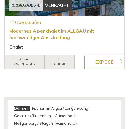
1.190.000,- €
VERKAUFT
Oberstaufen
Modernes Alpenchalet im ALLGÄU mit
hochwertiger Ausstattung
Chalet
213 m²
6
WOHNFLÄCHE
ZIMMER
Dornbirn
Fischen im Allgäu / Langenwang
Gestratz / Ringenberg
Grünenbach
Heiligenberg / Steigen
Heimenkirch