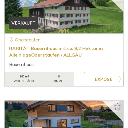
VERKAUFT
Oberstaufen
RARITÄT Bauernhaus mit ca. 9,2 Hektar in
AlleinlageOberstaufen / ALLGÄU
Bauernhaus
180 m²
8
WOHNFLÄCHE
ZIMMER