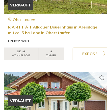
VERKAUFT
Oberstaufen
R A R I T Ä T Allgäuer Bauernhaus in Alleinlage
mit ca. 5 ha Land in Oberstaufen
Bauernhaus
150 m²
8
WOHNFLÄCHE
ZIMMER
VERKAUFT