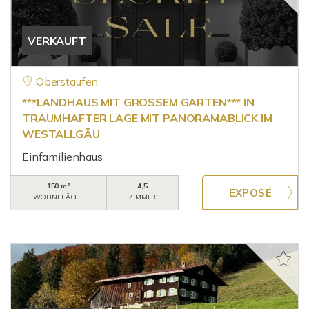
VERKAUFT
Oberstaufen
***LANDHAUS MIT GROSSEM GARTEN*** IN
TRAUMHAFTER LAGE MIT PANORAMABLICK IM
WESTALLGÄU
Einfamilienhaus
150 m²
4,5
WOHNFLÄCHE
ZIMMER