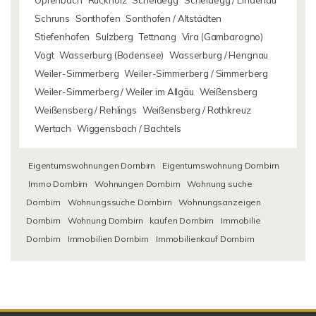
Opfenbach
Rückholz
Scheidegg
Scheidegg / Lindenau
Schruns
Sonthofen
Sonthofen / Altstädten
Stiefenhofen
Sulzberg
Tettnang
Vira (Gambarogno)
Vogt
Wasserburg (Bodensee)
Wasserburg / Hengnau
Weiler-Simmerberg
Weiler-Simmerberg / Simmerberg
Weiler-Simmerberg / Weiler im Allgäu
Weißensberg
Weißensberg / Rehlings
Weißensberg / Rothkreuz
Wertach
Wiggensbach / Bachtels
Eigentumswohnungen Dornbirn
Eigentumswohnung Dornbirn
Immo Dornbirn
Wohnungen Dornbirn
Wohnung suche
Dornbirn
Wohnungssuche Dornbirn
Wohnungsanzeigen
Dornbirn
Wohnung Dornbirn
kaufen Dornbirn
Immobilie
Dornbirn
Immobilien Dornbirn
Immobilienkauf Dornbirn