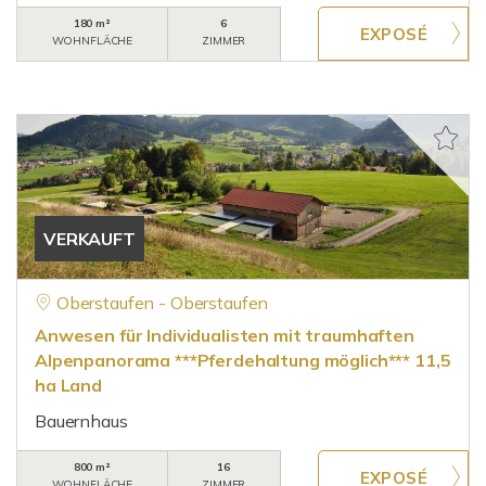
180 m²
6
WOHNFLÄCHE
ZIMMER
VERKAUFT
Oberstaufen - Oberstaufen
Anwesen für Individualisten mit traumhaften
Alpenpanorama ***Pferdehaltung möglich*** 11,5
ha Land
Bauernhaus
800 m²
16
WOHNFLÄCHE
ZIMMER