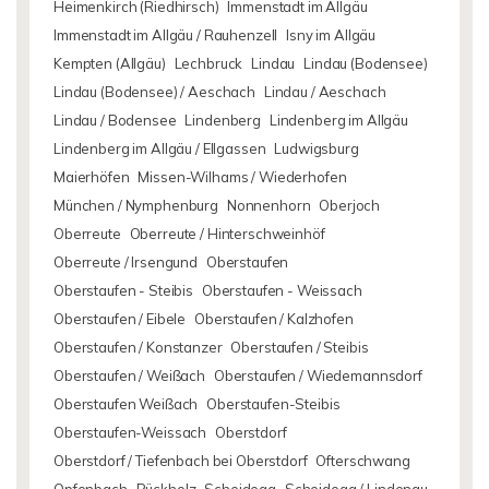
Heimenkirch (Riedhirsch)
Immenstadt im Allgäu
Immenstadt im Allgäu / Rauhenzell
Isny im Allgäu
Kempten (Allgäu)
Lechbruck
Lindau
Lindau (Bodensee)
Lindau (Bodensee) / Aeschach
Lindau / Aeschach
Lindau / Bodensee
Lindenberg
Lindenberg im Allgäu
Lindenberg im Allgäu / Ellgassen
Ludwigsburg
Maierhöfen
Missen-Wilhams / Wiederhofen
München / Nymphenburg
Nonnenhorn
Oberjoch
Oberreute
Oberreute / Hinterschweinhöf
Oberreute / Irsengund
Oberstaufen
Oberstaufen - Steibis
Oberstaufen - Weissach
Oberstaufen / Eibele
Oberstaufen / Kalzhofen
Oberstaufen / Konstanzer
Oberstaufen / Steibis
Oberstaufen / Weißach
Oberstaufen / Wiedemannsdorf
Oberstaufen Weißach
Oberstaufen-Steibis
Oberstaufen-Weissach
Oberstdorf
Oberstdorf / Tiefenbach bei Oberstdorf
Ofterschwang