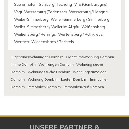
Stiefenhofen
Sulzberg
Tettnang
Vira (Gambarogno)
Vogt
Wasserburg (Bodensee)
Wasserburg / Hengnau
Weiler-Simmerberg
Weiler-Simmerberg / Simmerberg
Weiler-Simmerberg / Weiler im Allgäu
Weißensberg
Weißensberg / Rehlings
Weißensberg / Rothkreuz
Wertach
Wiggensbach / Bachtels
Eigentumswohnungen Dornbirn
Eigentumswohnung Dornbirn
Immo Dornbirn
Wohnungen Dornbirn
Wohnung suche
Dornbirn
Wohnungssuche Dornbirn
Wohnungsanzeigen
Dornbirn
Wohnung Dornbirn
kaufen Dornbirn
Immobilie
Dornbirn
Immobilien Dornbirn
Immobilienkauf Dornbirn
UNSERE PARTNER &