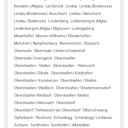
Kempten (Allgäu)
Lechbruck
Lindau
Lindau (Bodensee)
Lindau (Bodensee) / Aeschach
Lindau / Aeschach
Lindau / Bodensee
Lindenberg
Lindenberg im Allgäu
Lindenberg im Allgäu / Ellgassen
Ludwigsburg
Maierhöfen
Missen-Wilhams / Wiederhofen
München / Nymphenburg
Nonnenhorn
Oberjoch
Oberreute
Oberreute / Hinterschweinhöf
Oberreute / Irsengund
Oberstaufen
Oberstaufen - Steibis
Oberstaufen - Weissach
Oberstaufen / Eibele
Oberstaufen / Kalzhofen
Oberstaufen / Konstanzer
Oberstaufen / Steibis
Oberstaufen / Weißach
Oberstaufen / Wiedemannsdorf
Oberstaufen Weißach
Oberstaufen-Steibis
Oberstaufen-Weissach
Oberstdorf
Oberstdorf / Tiefenbach bei Oberstdorf
Ofterschwang
Opfenbach
Rückholz
Scheidegg
Scheidegg / Lindenau
Schruns
Sonthofen
Sonthofen / Altstädten