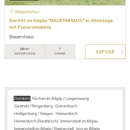
Maierhöfen
Rarität im Allgäu "BAUERNHAUS" in Alleinlage
mit Panoramablick
Bauernhaus
260 m²
7
WOHNFLÄCHE
ZIMMER
Dornbirn
Fischen im Allgäu / Langenwang
Gestratz / Ringenberg
Grünenbach
Heiligenberg / Steigen
Heimenkirch
Heimenkirch (Riedhirsch)
Immenstadt im Allgäu
Immenstadt im Allgäu / Rauhenzell
Isny im Allgäu