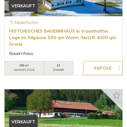
VERKAUFT
Maierhöfen
HISTORISCHES BAUERNHAUS In traumhafter
Lage im Allgäuca. 500 qm Wohn.-Nutzfl. 4000 qm
Grund
Bauernhaus
250 m²
13
WOHNFLÄCHE
ZIMMER
VERKAUFT