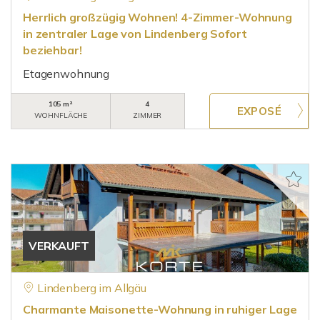
Herrlich großzügig Wohnen! 4-Zimmer-Wohnung
in zentraler Lage von Lindenberg Sofort
beziehbar!
Etagenwohnung
105 m²
4
WOHNFLÄCHE
ZIMMER
VERKAUFT
Lindenberg im Allgäu
Charmante Maisonette-Wohnung in ruhiger Lage