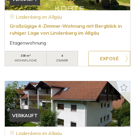
Lindenberg im Allgäu
Großzügige 4-Zimmer-Wohnung mit Bergblick in
ruhiger Lage von Lindenberg im Allgäu
Etagenwohnung
108 m²
4
WOHNFLÄCHE
ZIMMER
VERKAUFT
Lindenberg im Allgäu