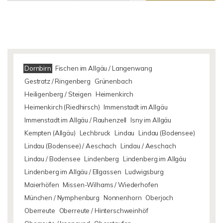
Dornbirn
Fischen im Allgäu / Langenwang
Gestratz / Ringenberg
Grünenbach
Heiligenberg / Steigen
Heimenkirch
Heimenkirch (Riedhirsch)
Immenstadt im Allgäu
Immenstadt im Allgäu / Rauhenzell
Isny im Allgäu
Kempten (Allgäu)
Lechbruck
Lindau
Lindau (Bodensee)
Lindau (Bodensee) / Aeschach
Lindau / Aeschach
Lindau / Bodensee
Lindenberg
Lindenberg im Allgäu
Lindenberg im Allgäu / Ellgassen
Ludwigsburg
Maierhöfen
Missen-Wilhams / Wiederhofen
München / Nymphenburg
Nonnenhorn
Oberjoch
Oberreute
Oberreute / Hinterschweinhöf