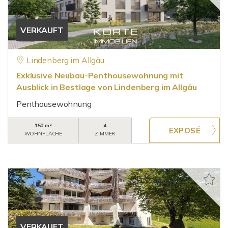
VERKAUFT
Lindenberg im Allgäu
Exklusive Neubau-Penthousewohnung mit
Ausblick in Bestlage von Lindenberg im Allgäu
Penthousewohnung
150 m²
4
WOHNFLÄCHE
ZIMMER
VERKAUFT