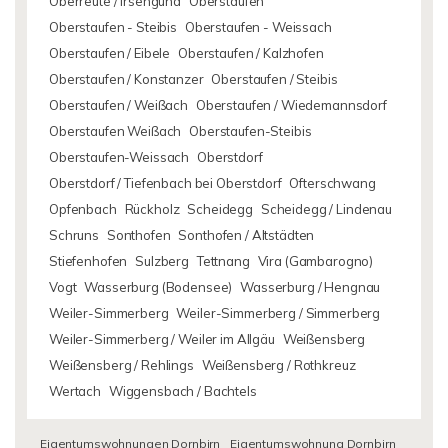
Oberreute / Irsengund
Oberstaufen
Oberstaufen - Steibis
Oberstaufen - Weissach
Oberstaufen / Eibele
Oberstaufen / Kalzhofen
Oberstaufen / Konstanzer
Oberstaufen / Steibis
Oberstaufen / Weißach
Oberstaufen / Wiedemannsdorf
Oberstaufen Weißach
Oberstaufen-Steibis
Oberstaufen-Weissach
Oberstdorf
Oberstdorf / Tiefenbach bei Oberstdorf
Ofterschwang
Opfenbach
Rückholz
Scheidegg
Scheidegg / Lindenau
Schruns
Sonthofen
Sonthofen / Altstädten
Stiefenhofen
Sulzberg
Tettnang
Vira (Gambarogno)
Vogt
Wasserburg (Bodensee)
Wasserburg / Hengnau
Weiler-Simmerberg
Weiler-Simmerberg / Simmerberg
Weiler-Simmerberg / Weiler im Allgäu
Weißensberg
Weißensberg / Rehlings
Weißensberg / Rothkreuz
Wertach
Wiggensbach / Bachtels
Eigentumswohnungen Dornbirn
Eigentumswohnung Dornbirn