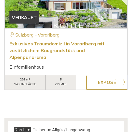
VERKAUFT
Sulzberg - Vorarlberg
Exklusives Traumdomizil in Vorarlberg mit
zusätzlichem Baugrundstück und
Alpenpanorama
Einfamilienhaus
226 m²
5
WOHNFLÄCHE
ZIMMER
Dornbirn
Fischen im Allgäu / Langenwang