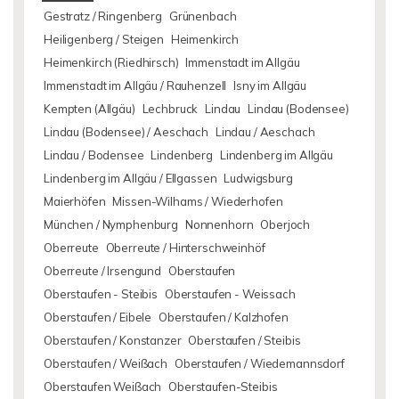
Gestratz / Ringenberg
Grünenbach
Heiligenberg / Steigen
Heimenkirch
Heimenkirch (Riedhirsch)
Immenstadt im Allgäu
Immenstadt im Allgäu / Rauhenzell
Isny im Allgäu
Kempten (Allgäu)
Lechbruck
Lindau
Lindau (Bodensee)
Lindau (Bodensee) / Aeschach
Lindau / Aeschach
Lindau / Bodensee
Lindenberg
Lindenberg im Allgäu
Lindenberg im Allgäu / Ellgassen
Ludwigsburg
Maierhöfen
Missen-Wilhams / Wiederhofen
München / Nymphenburg
Nonnenhorn
Oberjoch
Oberreute
Oberreute / Hinterschweinhöf
Oberreute / Irsengund
Oberstaufen
Oberstaufen - Steibis
Oberstaufen - Weissach
Oberstaufen / Eibele
Oberstaufen / Kalzhofen
Oberstaufen / Konstanzer
Oberstaufen / Steibis
Oberstaufen / Weißach
Oberstaufen / Wiedemannsdorf
Oberstaufen Weißach
Oberstaufen-Steibis