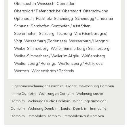
Oberstaufen-Weissach
Oberstdorf
Oberstdorf / Tiefenbach bei Oberstdorf
Ofterschwang
Opfenbach
Rückholz
Scheidegg
Scheidegg / Lindenau
Schruns
Sonthofen
Sonthofen / Altstädten
Stiefenhofen
Sulzberg
Tettnang
Vira (Gambarogno)
Vogt
Wasserburg (Bodensee)
Wasserburg / Hengnau
Weiler-Simmerberg
Weiler-Simmerberg / Simmerberg
Weiler-Simmerberg / Weiler im Allgäu
Weißensberg
Weißensberg / Rehlings
Weißensberg / Rothkreuz
Wertach
Wiggensbach / Bachtels
Eigentumswohnungen Dornbirn
Eigentumswohnung Dornbirn
Immo Dornbirn
Wohnungen Dornbirn
Wohnung suche
Dornbirn
Wohnungssuche Dornbirn
Wohnungsanzeigen
Dornbirn
Wohnung Dornbirn
kaufen Dornbirn
Immobilie
Dornbirn
Immobilien Dornbirn
Immobilienkauf Dornbirn