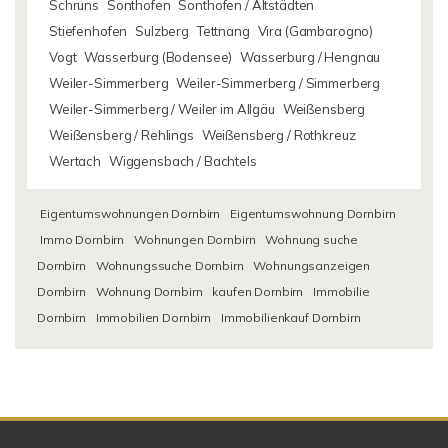
Schruns
Sonthofen
Sonthofen / Altstädten
Stiefenhofen
Sulzberg
Tettnang
Vira (Gambarogno)
Vogt
Wasserburg (Bodensee)
Wasserburg / Hengnau
Weiler-Simmerberg
Weiler-Simmerberg / Simmerberg
Weiler-Simmerberg / Weiler im Allgäu
Weißensberg
Weißensberg / Rehlings
Weißensberg / Rothkreuz
Wertach
Wiggensbach / Bachtels
Eigentumswohnungen Dornbirn
Eigentumswohnung Dornbirn
Immo Dornbirn
Wohnungen Dornbirn
Wohnung suche
Dornbirn
Wohnungssuche Dornbirn
Wohnungsanzeigen
Dornbirn
Wohnung Dornbirn
kaufen Dornbirn
Immobilie
Dornbirn
Immobilien Dornbirn
Immobilienkauf Dornbirn