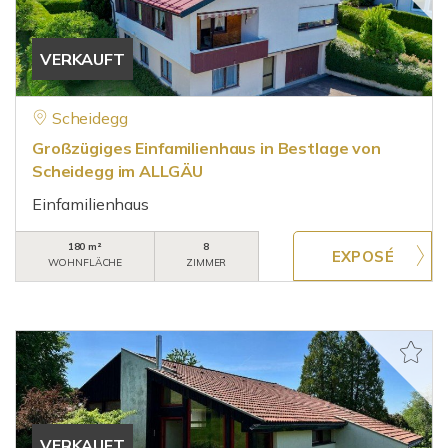
VERKAUFT
Scheidegg
Großzügiges Einfamilienhaus in Bestlage von
Scheidegg im ALLGÄU
Einfamilienhaus
180 m²
8
WOHNFLÄCHE
ZIMMER
VERKAUFT