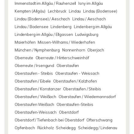
Immenstadt im Allgäu / Rauhenzell
Isny im Allgäu
Kempten (Allgäu)
Lechbruck
Lindau
Lindau (Bodensee)
Lindau (Bodensee) / Aeschach
Lindau / Aeschach
Lindau / Bodensee
Lindenberg
Lindenberg im Allgäu
Lindenberg im Allgäu / Ellgassen
Ludwigsburg
Maierhöfen
Missen-Wilhams / Wiederhofen
München / Nymphenburg
Nonnenhorn
Oberjoch
Oberreute
Oberreute / Hinterschweinhöf
Oberreute / Irsengund
Oberstaufen
Oberstaufen - Steibis
Oberstaufen - Weissach
Oberstaufen / Eibele
Oberstaufen / Kalzhofen
Oberstaufen / Konstanzer
Oberstaufen / Steibis
Oberstaufen / Weißach
Oberstaufen / Wiedemannsdorf
Oberstaufen Weißach
Oberstaufen-Steibis
Oberstaufen-Weissach
Oberstdorf
Oberstdorf / Tiefenbach bei Oberstdorf
Ofterschwang
Opfenbach
Rückholz
Scheidegg
Scheidegg / Lindenau