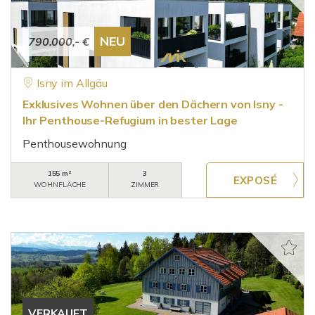
NEU
790.000,- €
Isny im Allgäu
Exklusives Wohnen über den Dächern von Isny -
Ihr Penthouse-Refugium in bester Lage
Penthousewohnung
155 m²
3
WOHNFLÄCHE
ZIMMER
VERKAUFT