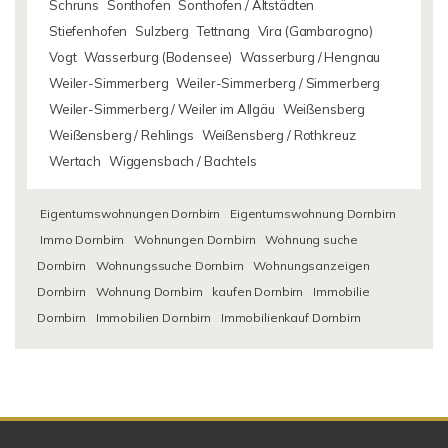
Schruns
Sonthofen
Sonthofen / Altstädten
Stiefenhofen
Sulzberg
Tettnang
Vira (Gambarogno)
Vogt
Wasserburg (Bodensee)
Wasserburg / Hengnau
Weiler-Simmerberg
Weiler-Simmerberg / Simmerberg
Weiler-Simmerberg / Weiler im Allgäu
Weißensberg
Weißensberg / Rehlings
Weißensberg / Rothkreuz
Wertach
Wiggensbach / Bachtels
Eigentumswohnungen Dornbirn
Eigentumswohnung Dornbirn
Immo Dornbirn
Wohnungen Dornbirn
Wohnung suche
Dornbirn
Wohnungssuche Dornbirn
Wohnungsanzeigen
Dornbirn
Wohnung Dornbirn
kaufen Dornbirn
Immobilie
Dornbirn
Immobilien Dornbirn
Immobilienkauf Dornbirn