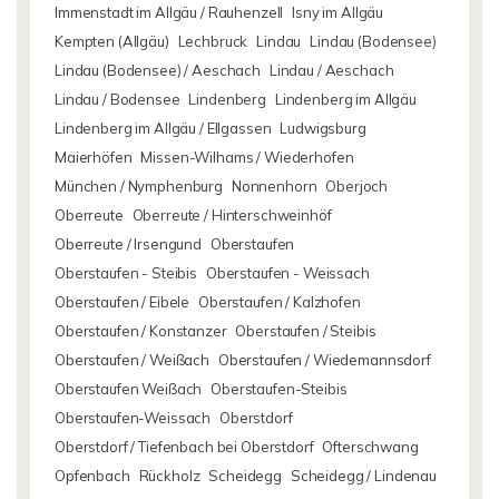
Immenstadt im Allgäu / Rauhenzell
Isny im Allgäu
Kempten (Allgäu)
Lechbruck
Lindau
Lindau (Bodensee)
Lindau (Bodensee) / Aeschach
Lindau / Aeschach
Lindau / Bodensee
Lindenberg
Lindenberg im Allgäu
Lindenberg im Allgäu / Ellgassen
Ludwigsburg
Maierhöfen
Missen-Wilhams / Wiederhofen
München / Nymphenburg
Nonnenhorn
Oberjoch
Oberreute
Oberreute / Hinterschweinhöf
Oberreute / Irsengund
Oberstaufen
Oberstaufen - Steibis
Oberstaufen - Weissach
Oberstaufen / Eibele
Oberstaufen / Kalzhofen
Oberstaufen / Konstanzer
Oberstaufen / Steibis
Oberstaufen / Weißach
Oberstaufen / Wiedemannsdorf
Oberstaufen Weißach
Oberstaufen-Steibis
Oberstaufen-Weissach
Oberstdorf
Oberstdorf / Tiefenbach bei Oberstdorf
Ofterschwang
Opfenbach
Rückholz
Scheidegg
Scheidegg / Lindenau