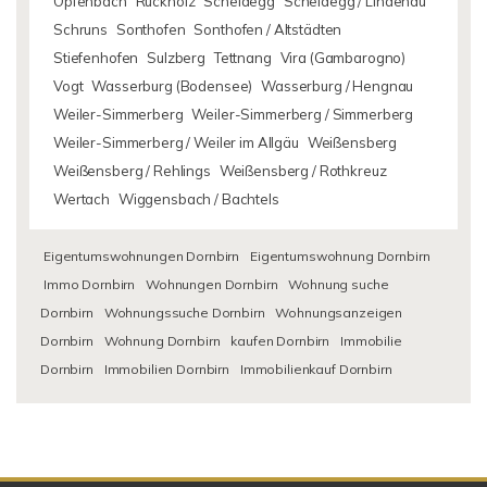
Opfenbach
Rückholz
Scheidegg
Scheidegg / Lindenau
Schruns
Sonthofen
Sonthofen / Altstädten
Stiefenhofen
Sulzberg
Tettnang
Vira (Gambarogno)
Vogt
Wasserburg (Bodensee)
Wasserburg / Hengnau
Weiler-Simmerberg
Weiler-Simmerberg / Simmerberg
Weiler-Simmerberg / Weiler im Allgäu
Weißensberg
Weißensberg / Rehlings
Weißensberg / Rothkreuz
Wertach
Wiggensbach / Bachtels
Eigentumswohnungen Dornbirn
Eigentumswohnung Dornbirn
Immo Dornbirn
Wohnungen Dornbirn
Wohnung suche
Dornbirn
Wohnungssuche Dornbirn
Wohnungsanzeigen
Dornbirn
Wohnung Dornbirn
kaufen Dornbirn
Immobilie
Dornbirn
Immobilien Dornbirn
Immobilienkauf Dornbirn