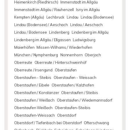
Heimenkirch (Riedhirsch)
Immenstadt im Allgäu
Immenstadt im Allgäu / Rauhenzell
Isny im Allgäu
Kempten (Allgäu)
Lechbruck
Lindau
Lindau (Bodensee)
Lindau (Bodensee) / Aeschach
Lindau / Aeschach
Lindau / Bodensee
Lindenberg
Lindenberg im Allgäu
Lindenberg im Allgäu / Ellgassen
Ludwigsburg
Maierhöfen
Missen-Wilhams / Wiederhofen
München / Nymphenburg
Nonnenhorn
Oberjoch
Oberreute
Oberreute / Hinterschweinhöf
Oberreute / Irsengund
Oberstaufen
Oberstaufen - Steibis
Oberstaufen - Weissach
Oberstaufen / Eibele
Oberstaufen / Kalzhofen
Oberstaufen / Konstanzer
Oberstaufen / Steibis
Oberstaufen / Weißach
Oberstaufen / Wiedemannsdorf
Oberstaufen Weißach
Oberstaufen-Steibis
Oberstaufen-Weissach
Oberstdorf
Oberstdorf / Tiefenbach bei Oberstdorf
Ofterschwang