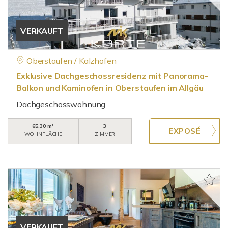
VERKAUFT
Oberstaufen / Kalzhofen
Exklusive Dachgeschossresidenz mit Panorama-
Balkon und Kaminofen in Oberstaufen im Allgäu
Dachgeschosswohnung
65,30 m²
3
WOHNFLÄCHE
ZIMMER
VERKAUFT