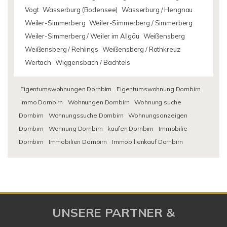
Vogt
Wasserburg (Bodensee)
Wasserburg / Hengnau
Weiler-Simmerberg
Weiler-Simmerberg / Simmerberg
Weiler-Simmerberg / Weiler im Allgäu
Weißensberg
Weißensberg / Rehlings
Weißensberg / Rothkreuz
Wertach
Wiggensbach / Bachtels
Eigentumswohnungen Dornbirn
Eigentumswohnung Dornbirn
Immo Dornbirn
Wohnungen Dornbirn
Wohnung suche
Dornbirn
Wohnungssuche Dornbirn
Wohnungsanzeigen
Dornbirn
Wohnung Dornbirn
kaufen Dornbirn
Immobilie
Dornbirn
Immobilien Dornbirn
Immobilienkauf Dornbirn
UNSERE PARTNER &