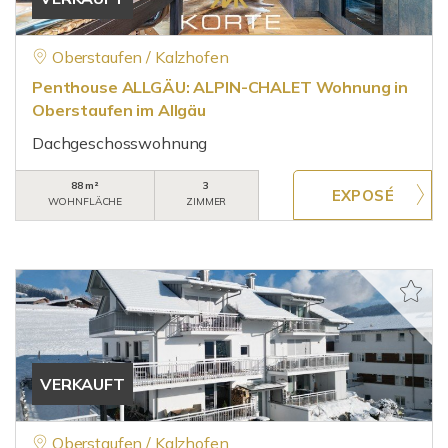
Oberstaufen / Kalzhofen
Penthouse ALLGÄU: ALPIN-CHALET Wohnung in
Oberstaufen im Allgäu
Dachgeschosswohnung
88 m²
3
WOHNFLÄCHE
ZIMMER
VERKAUFT
Oberstaufen / Kalzhofen