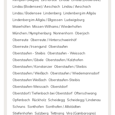
Lindau (Bodensee) / Aeschach
Lindau / Aeschach
Lindau / Bodensee
Lindenberg
Lindenberg im Allgäu
Lindenberg im Allgäu / Ellgassen
Ludwigsburg
Maierhöfen
Missen-Wilhams / Wiederhofen
München / Nymphenburg
Nonnenhorn
Oberjoch
Oberreute
Oberreute / Hinterschweinhöf
Oberreute / Irsengund
Oberstaufen
Oberstaufen - Steibis
Oberstaufen - Weissach
Oberstaufen / Eibele
Oberstaufen / Kalzhofen
Oberstaufen / Konstanzer
Oberstaufen / Steibis
Oberstaufen / Weißach
Oberstaufen / Wiedemannsdorf
Oberstaufen Weißach
Oberstaufen-Steibis
Oberstaufen-Weissach
Oberstdorf
Oberstdorf / Tiefenbach bei Oberstdorf
Ofterschwang
Opfenbach
Rückholz
Scheidegg
Scheidegg / Lindenau
Schruns
Sonthofen
Sonthofen / Altstädten
Stiefenhofen
Sulzberg
Tettnang
Vira (Gambarogno)