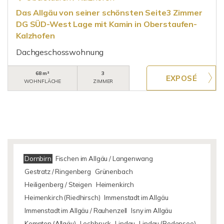
Das Allgäu von seiner schönsten Seite3 Zimmer
DG SÜD-West Lage mit Kamin in Oberstaufen-
Kalzhofen
Dachgeschosswohnung
68 m²
3
WOHNFLÄCHE
ZIMMER
Dornbirn
Fischen im Allgäu / Langenwang
Gestratz / Ringenberg
Grünenbach
Heiligenberg / Steigen
Heimenkirch
Heimenkirch (Riedhirsch)
Immenstadt im Allgäu
Immenstadt im Allgäu / Rauhenzell
Isny im Allgäu
Kempten (Allgäu)
Lechbruck
Lindau
Lindau (Bodensee)