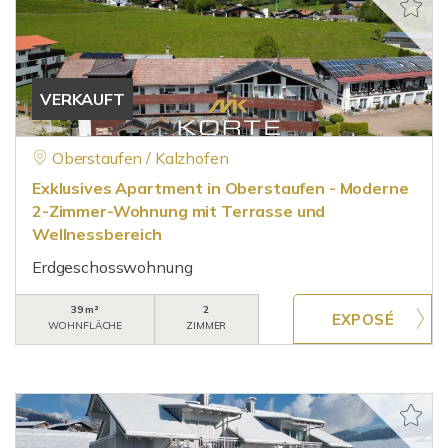
VERKAUFT
Oberstaufen / Kalzhofen
Exklusives Apartment in Oberstaufen - Moderne
2-Zimmer-Wohnung mit Terrasse und
Wellnessbereich
Erdgeschosswohnung
39 m²
2
WOHNFLÄCHE
ZIMMER