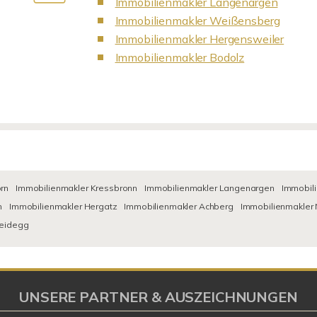
Immobilienmakler Langenargen
Immobilienmakler Weißensberg
Immobilienmakler Hergensweiler
Immobilienmakler Bodolz
rn
Immobilienmakler Kressbronn
Immobilienmakler Langenargen
Immobil
h
Immobilienmakler Hergatz
Immobilienmakler Achberg
Immobilienmakler 
heidegg
UNSERE PARTNER & AUSZEICHNUNGEN