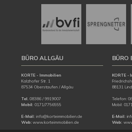
BÜRO ALLGÄU
BÜRO 
KORTE - Immobilien
KORTE - I
Kalzhofer Str. 1
Friedrichs
87534 Oberstaufen / Allgäu
88131 Lin
Tel.
08386 / 9919007
Telefon:
0
Mobil:
0171/7756555
Mobil:
017
E-Mail:
info@korteimmobilien.de
E-Mail:
in
Web:
www.korteimmobilien.de
Web:
www.