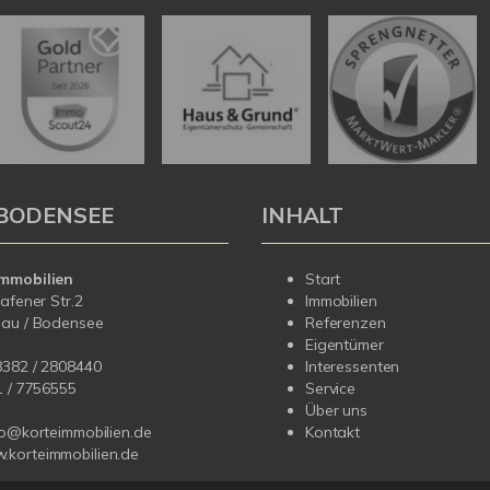
BODENSEE
INHALT
mmobilien
Start
hafener Str.2
Immobilien
dau / Bodensee
Referenzen
Eigentümer
8382 / 2808440
Interessenten
1 /
7756555
Service
Über uns
fo@korteimmobilien.de
Kontakt
korteimmobilien.de