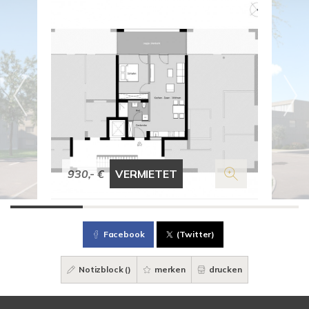
930,- €
VERMIETET
Facebook
(Twitter)
Notizblock (
)
merken
drucken