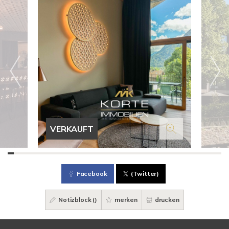
VERKAUFT
Facebook
(Twitter)
Notizblock (
)
merken
drucken