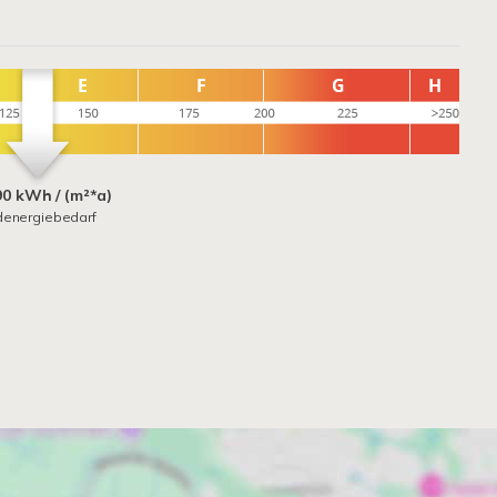
90 kWh / (m²*a)
denergiebedarf