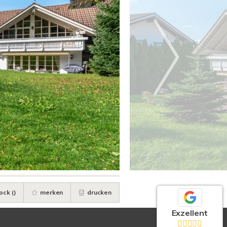
ock (
)
merken
drucken
Exzellent