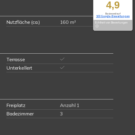
4,9
Basierend auf
103 Google-Bewertungen
Nutzfläche (ca.)
160 m²
Echtheit von Bewertungen
Terrasse
Unterkellert
Freiplatz
Anzahl 1
Badezimmer
3