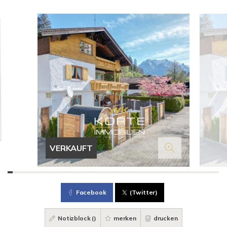
VERKAUFT
Facebook
(Twitter)
Notizblock (
)
merken
drucken