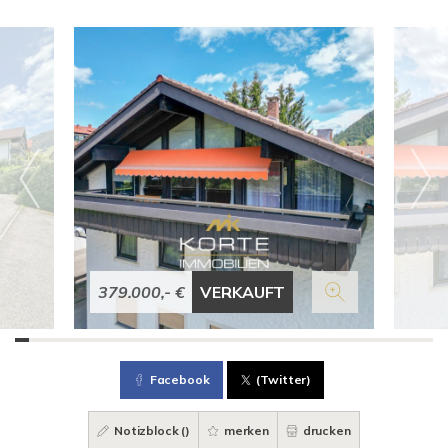
379.000,- €
VERKAUFT
Facebook
(Twitter)
Notizblock (
)
merken
drucken