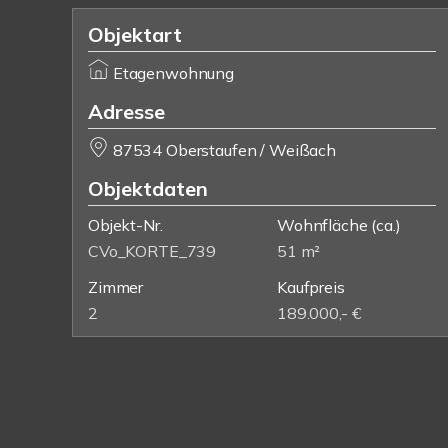
Objektart
Etagenwohnung
Adresse
87534 Oberstaufen / Weißach
Objektdaten
Objekt-Nr.
Wohnfläche
(ca.)
CVo_KORTE_739
51 m²
Zimmer
Kaufpreis
2
189.000,- €