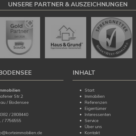
UNSERE PARTNER & AUSZEICHNUNGEN
BODENSEE
INHALT
mmobilien
Start
hafener Str.2
Immobilien
dau / Bodensee
Referenzen
Eigentümer
8382 / 2808440
Interessenten
1 /
7756555
Service
Über uns
fo@korteimmobilien.de
Kontakt