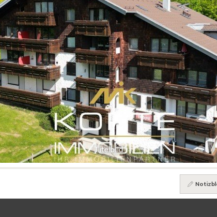
Titelbild
Notizbl