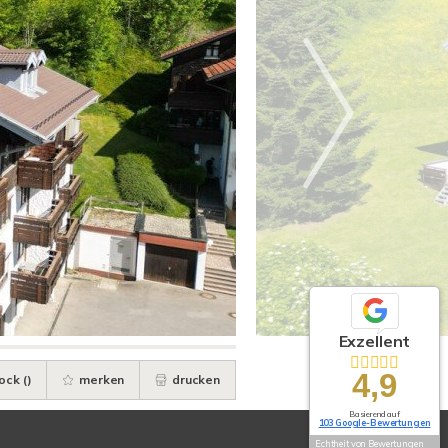
Exzellent
4,9
ock (
)
merken
drucken
Basierend auf
103 Google-Bewertungen
Echtheit von Bewertungen