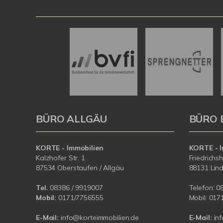
BÜRO ALLGÄU
BÜRO 
KORTE - Immobilien
KORTE - I
Kalzhofer Str. 1
Friedrichs
87534 Oberstaufen / Allgäu
88131 Lin
Tel.
08386 / 9919007
Telefon:
0
Mobil:
0171/7756555
Mobil:
017
E-Mail:
info@korteimmobilien.de
E-Mail:
in